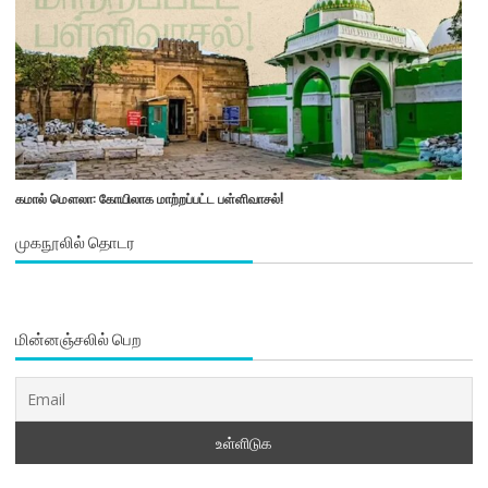
கமால் மௌலா: கோயிலாக மாற்றப்பட்ட பள்ளிவாசல்!
முகநூலில் தொடர
மின்னஞ்சலில் பெற