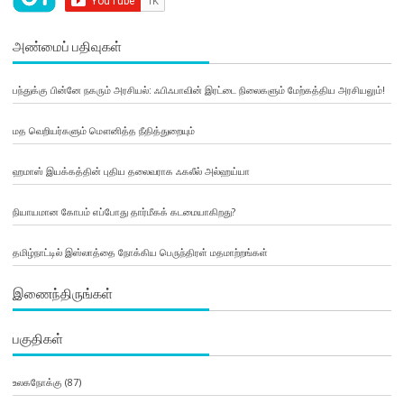
அண்மைப் பதிவுகள்
பந்துக்கு பின்னே நகரும் அரசியல்: ஃபிஃபாவின் இரட்டை நிலைகளும் மேற்கத்திய அரசியலும்!
மத வெறியர்களும் மௌனித்த நீதித்துறையும்
ஹமாஸ் இயக்கத்தின் புதிய தலைவராக ஃகலீல் அல்ஹய்யா
நியாயமான கோபம் எப்போது தார்மீகக் கடமையாகிறது?
தமிழ்நாட்டில் இஸ்லாத்தை நோக்கிய பெருந்திரள் மதமாற்றங்கள்
இணைந்திருங்கள்
பகுதிகள்
உலகநோக்கு
(87)