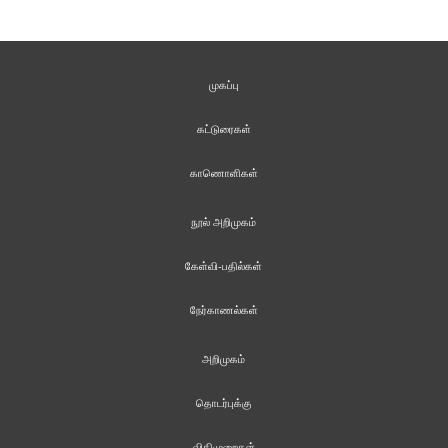
முகப்பு
கட்டுரைகள்
காணொளிகள்
நூல் அறிமுகம்
கேள்வி-பதில்கள்
நேர்காணல்கள்
அறிமுகம்
தொடர்புக்கு
விதிமுறைகள்