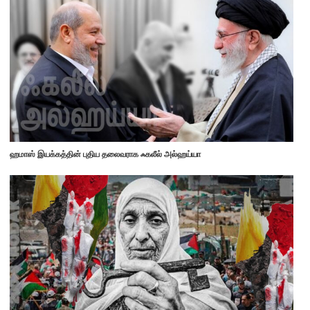
ஹமாஸ் இயக்கத்தின் புதிய தலைவராக ஃகலீல் அல்ஹய்யா