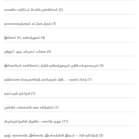
காலனிய எதிர்ப்புப் போரில் முஸ்லிம்கள்
(2)
தாராளவாதத்தைக் கட்டுடைத்தல்
(7)
இஸ்லாம் Vs. நவீனத்துவம்
(4)
ஹிஜாப்: ஒரு பன்முகப் பார்வை
(3)
இஸ்லாமியக் கண்ணோட்டத்தில் நவீனத்துவமும் முற்போக்குவாதமும்
(5)
தற்கொலை வெடிகுண்டுத் தாக்குதல் பற்றி… – தலால் அசத்
(1)
ததப்புருல் குர்ஆன்
(1)
முஸ்லிம் பார்வையில் உலக சரித்திரம்
(1)
திருக்குர்ஆனின் நிழலில் – சையித் குதுப்
(11)
ஹஜ்: உலகளாவிய இஸ்லாமிய இயக்கத்தின் இதயம் – அலீ ஷரீஅத்தி
(3)