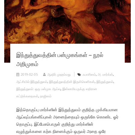
இந்துத்துவத்தின் பன்முகங்கள் – நூல்
அறிமுகம்
2019-02-05
ஆஷிர் முஹம்மது
ஃபாசிஸம்
,
அ. மார்க்ஸ்
,
ஆட்சியில் இந்துத்துவம்
,
இந்துத்துவத்தின் இருள்வெளிகள்
,
இந்துத்துவம்
,
இந்துத்துவம்: ஒரு பன்முக ஆய்வு
,
இஸ்லாமியருக்கு எதிரான
கட்டுக்கதைகள்
,
நாஜிஸம்
இத்தொகுப்பு மார்க்ஸின் இந்துத்துவம் குறித்த முக்கியமான
ஆய்வுப்பங்களிப்புகள் அனைத்தையும் ஒருங்கே கொண்ட ஓர்
தொகுப்பு. இப்பேசுபொருள் குறித்து மார்க்ஸின்
எழுத்துக்களை கற்க நினைக்கும் ஒருவர் அதை ஒரே