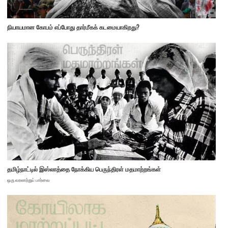
நியாயமான கோபம் எப்போது தார்மீகக் கடமையாகிறது?
தமிழ்நாட்டில் இஸ்லாத்தை நோக்கிய பெருந்திரள் மதமாற்றங்கள்
ஒரு வரலாற்றுப் பார்வை