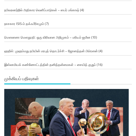
நபிவரலாற்றில் அதிகார வெளிப்பாடுகள் – ஸபர் பங்காஷ்
(4)
நாசகார ISIS-ம் தக்ஃபீரிசமும்
(7)
மௌலானா மௌதூதி: ஒரு விரிவான அறிமுகம் – மரியம் ஜமீலா
(10)
ஹதீஸ்: முஹம்மது நபியின் மரபுத் தொடர்ச்சி – ஜோனத்தன் பிரௌன்
(4)
இஸ்லாமியக் கண்ணோட்டத்தின் தனித்தன்மைகள் – சையித் குதுப்
(16)
முக்கியப் பதிவுகள்