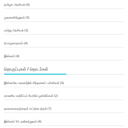
தமிழக அரசியல்
(6)
முதலாளித்துவம்
(5)
மாற்று அரசியல்
(5)
பொருளாதாரம்
(4)
இஸ்லாம்
(4)
தொகுப்புகள் / தொடர்கள்
இஸ்லாமிய வரலாற்றில் சிந்தனைப் பள்ளிகள்
(6)
காலனிய எதிர்ப்புப் போரில் முஸ்லிம்கள்
(2)
தாராளவாதத்தைக் கட்டுடைத்தல்
(7)
இஸ்லாம் Vs. நவீனத்துவம்
(4)