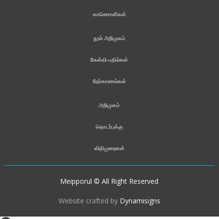
காணொளிகள்
நூல் அறிமுகம்
கேள்வி-பதில்கள்
நேர்காணல்கள்
அறிமுகம்
தொடர்புக்கு
விதிமுறைகள்
Meipporul © All Right Reserved
Website crafted by
Dynamisigns