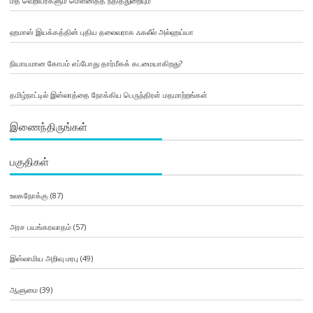
மத வெறியர்களும் மௌனித்த நீதித்துறையும்
ஹமாஸ் இயக்கத்தின் புதிய தலைவராக ஃகலீல் அல்ஹய்யா
நியாயமான கோபம் எப்போது தார்மீகக் கடமையாகிறது?
தமிழ்நாட்டில் இஸ்லாத்தை நோக்கிய பெருந்திரள் மதமாற்றங்கள்
இணைந்திருங்கள்
பகுதிகள்
உலகநோக்கு
(87)
அரச பயங்கரவாதம்
(57)
இஸ்லாமிய அறிவு மரபு
(49)
ஆளுமை
(39)