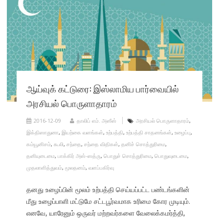
ஆய்வுக் கட்டுரை: இஸ்லாமிய பார்வையில்
அரசியல் பொருளாதாரம்
2016-12-09
தாலிப் எம். அஸீஸ்
அரசியல் பொருளாதாரம்
,
இக்திஸாதுனா
,
இயற்கை வளங்கள்
,
உற்பத்தி
,
உற்பத்தி சாதனங்கள்
,
உழைப்பு
,
கம்யூனிசம்
,
கூலி
,
சந்தை
,
சந்தை விதிகள்
,
தனிச் சொத்துரிமை
,
தனியுடைமை
,
பாக்கிர் அஸ்-ஸத்ரு
,
பொதுச் சொத்துரிமை
,
பொதுவுடைமை
,
முதலாளித்துவம்
,
மூலதனம்
,
வளப்பகிர்வு
தனது உழைப்பின் மூலம் உற்பத்தி செய்யப்பட்ட பண்டங்களின்
மீது உழைப்பாளி மட்டுமே சட்டபூர்வமாக உரிமை கோர முடியும்.
எனவே, யாரேனும் ஒருவர் மற்றவர்களை வேலைக்கமர்த்தி,