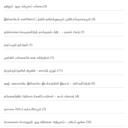
ஹிஜாப்: ஒரு பன்முகப் பார்வை
(3)
இஸ்லாமியக் கண்ணோட்டத்தில் நவீனத்துவமும் முற்போக்குவாதமும்
(5)
தற்கொலை வெடிகுண்டுத் தாக்குதல் பற்றி… – தலால் அசத்
(1)
ததப்புருல் குர்ஆன்
(1)
முஸ்லிம் பார்வையில் உலக சரித்திரம்
(1)
திருக்குர்ஆனின் நிழலில் – சையித் குதுப்
(11)
ஹஜ்: உலகளாவிய இஸ்லாமிய இயக்கத்தின் இதயம் – அலீ ஷரீஅத்தி
(3)
நபிவரலாற்றில் அதிகார வெளிப்பாடுகள் – ஸபர் பங்காஷ்
(4)
நாசகார ISIS-ம் தக்ஃபீரிசமும்
(7)
மௌலானா மௌதூதி: ஒரு விரிவான அறிமுகம் – மரியம் ஜமீலா
(10)