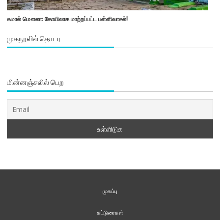
கமால் மௌலா: கோயிலாக மாற்றப்பட்ட பள்ளிவாசல்!
முகநூலில் தொடர
மின்னஞ்சலில் பெற
முகப்பு
கட்டுரைகள்