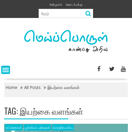
Skip
அறிமுகம்
தொடர்புக்கு
to
content
Home
All Posts
இயற்கை வளங்கள்
TAG:
இயற்கை வளங்கள்
கட்டுரைகள்
முக்கியப் பதிவுகள்
மொழிபெயர்ப்பு