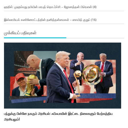
ஹதீஸ்: முஹம்மது நபியின் மரபுத் தொடர்ச்சி – ஜோனத்தன் பிரௌன்
(4)
இஸ்லாமியக் கண்ணோட்டத்தின் தனித்தன்மைகள் – சையித் குதுப்
(16)
முக்கியப் பதிவுகள்
பந்துக்கு பின்னே நகரும் அரசியல்: ஃபிஃபாவின் இரட்டை நிலைகளும் மேற்கத்திய
அரசியலும்!