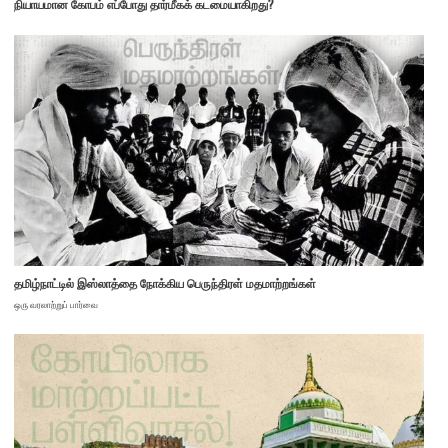
நியாயமான கோபம் எப்போது தார்மீகக் கடமையாகிறது?
தமிழ்நாட்டில் இஸ்லாத்தை நோக்கிய பெருந்திரள் மதமாற்றங்கள்
ஒரு வரலாற்றுப் பார்வை