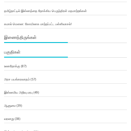
தமிழ்நாட்டில் இஸ்லாத்தை நோக்கிய பெருந்திரள் மதமாற்றங்கள்
கமால் மௌலா: கோயிலாக மாற்றப்பட்ட பள்ளிவாசல்!
இணைந்திருங்கள்
பகுதிகள்
உலகநோக்கு
(87)
அரச பயங்கரவாதம்
(57)
இஸ்லாமிய அறிவு மரபு
(49)
ஆளுமை
(39)
வரலாறு
(38)