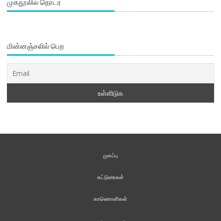
முகநூலில் தொடர
மின்னஞ்சலில் பெற
முகப்பு
கட்டுரைகள்
காணொளிகள்