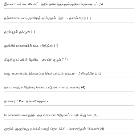
இஸ்லாமியக் கண்ணோட்டத்தில் நவீனத்துவமும் முற்போக்குவாதமும்
(5)
தற்கொலை வெடிகுண்டுத் தாக்குதல் பற்றி… – தலால் அசத்
(1)
ததப்புருல் குர்ஆன்
(1)
முஸ்லிம் பார்வையில் உலக சரித்திரம்
(1)
திருக்குர்ஆனின் நிழலில் – சையித் குதுப்
(11)
ஹஜ்: உலகளாவிய இஸ்லாமிய இயக்கத்தின் இதயம் – அலீ ஷரீஅத்தி
(3)
நபிவரலாற்றில் அதிகார வெளிப்பாடுகள் – ஸபர் பங்காஷ்
(4)
நாசகார ISIS-ம் தக்ஃபீரிசமும்
(7)
மௌலானா மௌதூதி: ஒரு விரிவான அறிமுகம் – மரியம் ஜமீலா
(10)
ஹதீஸ்: முஹம்மது நபியின் மரபுத் தொடர்ச்சி – ஜோனத்தன் பிரௌன்
(4)