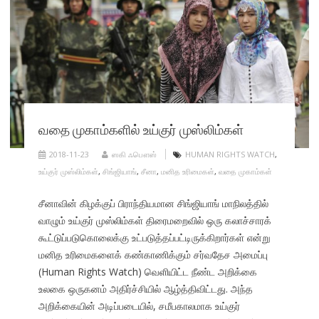
வதை முகாம்களில் உய்குர் முஸ்லிம்கள்
2018-11-23
ஸகி ஃபௌஸ்
HUMAN RIGHTS WATCH
,
உய்குர் முஸ்லிம்கள்
,
சிங்ஜியாங்
,
சீனா
,
மனித உரிமைகள்
,
வதை முகாம்கள்
சீனாவின் கிழக்குப் பிராந்தியமான சிங்ஜியாங் மாநிலத்தில்
வாழும் உய்குர் முஸ்லிம்கள் திரைமறைவில் ஒரு கலாச்சாரக்
கூட்டுப்படுகொலைக்கு உட்படுத்தப்பட்டிருக்கிறார்கள் என்று
மனித உரிமைகளைக் கண்காணிக்கும் சர்வதேச அமைப்பு
(Human Rights Watch) வெளியிட்ட நீண்ட அறிக்கை
உலகை ஒருகனம் அதிர்ச்சியில் ஆழ்த்திவிட்டது. அந்த
அறிக்கையின் அடிப்படையில், சமீபகாலமாக உய்குர்