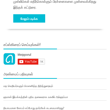
முஸ்லிம்கள் எதிர்கொள்ளும் பிரச்னைகளை முன்வைக்கிறது
இந்தக் கட்டுரை.
மேலும் படிக்க
சப்ஸ்கிரைப் செய்யுங்கள்!
அண்மைப் பதிவுகள்
மத வெறியர்களும் மௌனித்த நீதித்துறையும்
ஹமாஸ் இயக்கத்தின் புதிய தலைவராக ஃகலீல் அல்ஹய்யா
நியாயமான கோபம் எப்போது தார்மீகக் கடமையாகிறது?