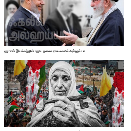
ஹமாஸ் இயக்கத்தின் புதிய தலைவராக ஃகலீல் அல்ஹய்யா