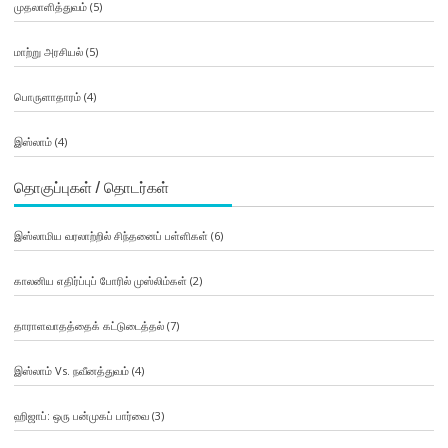
முதலாளித்துவம்
(5)
மாற்று அரசியல்
(5)
பொருளாதாரம்
(4)
இஸ்லாம்
(4)
தொகுப்புகள் / தொடர்கள்
இஸ்லாமிய வரலாற்றில் சிந்தனைப் பள்ளிகள்
(6)
காலனிய எதிர்ப்புப் போரில் முஸ்லிம்கள்
(2)
தாராளவாதத்தைக் கட்டுடைத்தல்
(7)
இஸ்லாம் Vs. நவீனத்துவம்
(4)
ஹிஜாப்: ஒரு பன்முகப் பார்வை
(3)