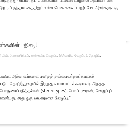
ொடுத்தது? உயர்சாதிப் பெண்களின் பாலியல் வாழ்வை அவர்கள் ஏன்
ழும், பிருந்தாவனத்திலும் உள்ள பெண்களைப் பற்றி பேச அவர்களுக்கு
ண்களின் பதிலடி!
ி அலி
,
ஆணாதிக்கம்
,
இஸ்லாமிய வெறுப்பு
,
இஸ்லாமிய வெறுப்புத் தொழில்
,
தவுபவரோ அல்ல. எங்களை மனிதத் தன்மையற்றவர்களாகச்
ும் தொழிற்துறையில் இருந்து லாபம் ஈட்டக்கூடியவர். அந்தத்
பொதுமைப்படுத்தல்கள் (stereotypes), பொய்யுரைகள், வெறுப்புப்
ொண்டது. அது ஒரு லாபகரமான பிழைப்பு.”