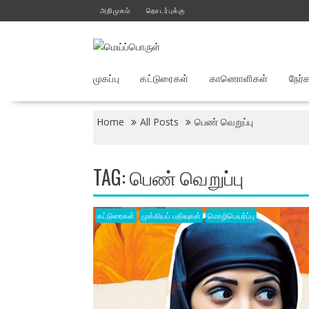
Skip
அறிமுகம்
தொடர்புக்கு
to
content
முகப்பு
கட்டுரைகள்
காணொளிகள்
நேர்
Home
All Posts
பெண் வெறுப்பு
TAG:
பெண் வெறுப்பு
கட்டுரைகள்
முக்கியப் பதிவுகள்
மொழிபெயர்ப்பு