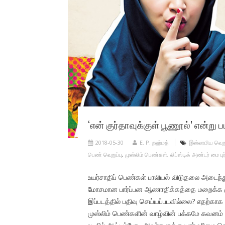
‘என் குர்தாவுக்குள் பூணூல்’ என்று 
2018-05-30
E. P. றஹ்மத்
இஸ்லாமிய வெறுப
பெண் வெறுப்பு
,
முஸ்லிம் பெண்கள்
,
லிப்ஸ்டிக் அண்டர் மை பு
உயர்சாதிப் பெண்கள் பாலியல் விடுதலை அடைந்து
மோசமான பார்ப்பன ஆணாதிக்கத்தை மறைக்க முயல
இப்படத்தில் பதிவு செய்யப்படவில்லை? எதற்கா
முஸ்லிம் பெண்களின் வாழ்வின் பக்கமே கவனம்