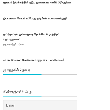
ஹமாஸ் இயக்கத்தின் புதிய தலைவராக ஃகலீல் அல்ஹய்யா
நியாயமான கோபம் எப்போது தார்மீகக் கடமையாகிறது?
தமிழ்நாட்டில் இஸ்லாத்தை நோக்கிய பெருந்திரள்
மதமாற்றங்கள்
ஒரு வரலாற்றுப் பார்வை
கமால் மௌலா: கோயிலாக மாற்றப்பட்ட பள்ளிவாசல்!
முகநூலில் தொடர
மின்னஞ்சலில் பெற