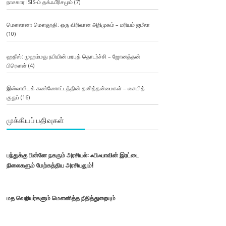
நாசகார ISIS-ம் தக்ஃபீரிசமும்
(7)
மௌலானா மௌதூதி: ஒரு விரிவான அறிமுகம் – மரியம் ஜமீலா
(10)
ஹதீஸ்: முஹம்மது நபியின் மரபுத் தொடர்ச்சி – ஜோனத்தன்
பிரௌன்
(4)
இஸ்லாமியக் கண்ணோட்டத்தின் தனித்தன்மைகள் – சையித்
குதுப்
(16)
முக்கியப் பதிவுகள்
பந்துக்கு பின்னே நகரும் அரசியல்: ஃபிஃபாவின் இரட்டை
நிலைகளும் மேற்கத்திய அரசியலும்!
மத வெறியர்களும் மௌனித்த நீதித்துறையும்