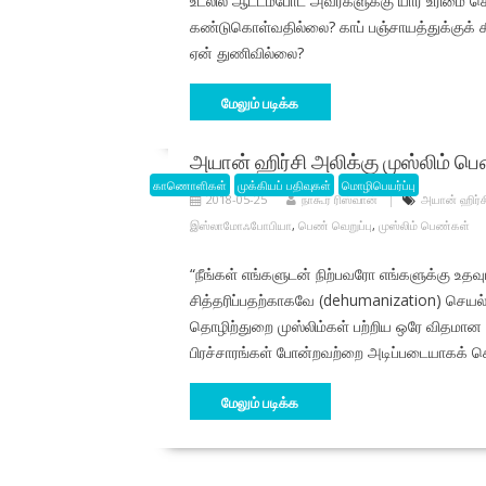
உடலில் ஆட்டம்போட அவர்களுக்கு யார் உரிமை க
கண்டுகொள்வதில்லை? காப் பஞ்சாயத்துக்குக் கீ
ஏன் துணிவில்லை?
மேலும் படிக்க
அயான் ஹிர்சி அலிக்கு முஸ்லிம் பெ
காணொளிகள்
முக்கியப் பதிவுகள்
மொழிபெயர்ப்பு
2018-05-25
நாகூர் ரிஸ்வான்
அயான் ஹிர்ச
இஸ்லாமோஃபோபியா
,
பெண் வெறுப்பு
,
முஸ்லிம் பெண்கள்
“நீங்கள் எங்களுடன் நிற்பவரோ எங்களுக்கு உ
சித்தரிப்பதற்காகவே (dehumanization) செயல்பட
தொழிற்துறை முஸ்லிம்கள் பற்றிய ஒரே விதமான 
பிரச்சாரங்கள் போன்றவற்றை அடிப்படையாகக் க
மேலும் படிக்க