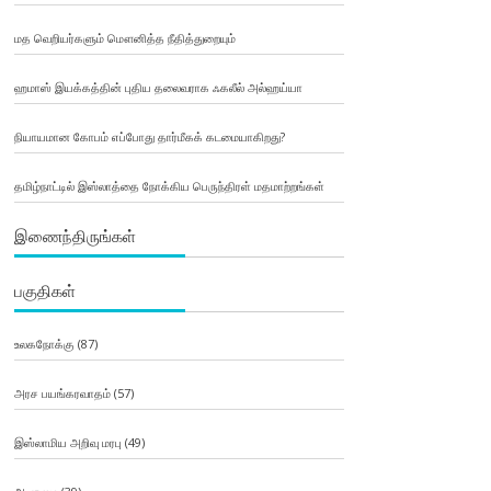
மத வெறியர்களும் மௌனித்த நீதித்துறையும்
ஹமாஸ் இயக்கத்தின் புதிய தலைவராக ஃகலீல் அல்ஹய்யா
நியாயமான கோபம் எப்போது தார்மீகக் கடமையாகிறது?
தமிழ்நாட்டில் இஸ்லாத்தை நோக்கிய பெருந்திரள் மதமாற்றங்கள்
இணைந்திருங்கள்
பகுதிகள்
உலகநோக்கு
(87)
அரச பயங்கரவாதம்
(57)
இஸ்லாமிய அறிவு மரபு
(49)