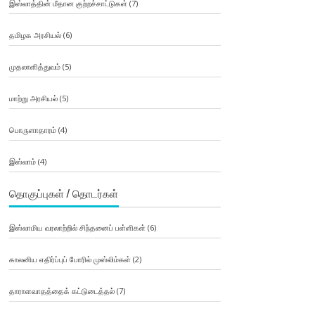
இஸ்லாத்தின் மீதான குற்றச்சாட்டுகள்
(7)
தமிழக அரசியல்
(6)
முதலாளித்துவம்
(5)
மாற்று அரசியல்
(5)
பொருளாதாரம்
(4)
இஸ்லாம்
(4)
தொகுப்புகள் / தொடர்கள்
இஸ்லாமிய வரலாற்றில் சிந்தனைப் பள்ளிகள்
(6)
காலனிய எதிர்ப்புப் போரில் முஸ்லிம்கள்
(2)
தாராளவாதத்தைக் கட்டுடைத்தல்
(7)