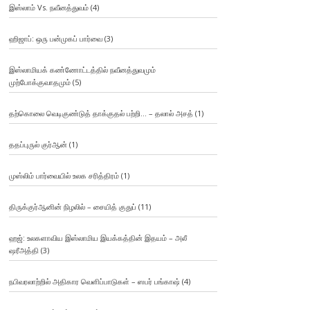
இஸ்லாம் Vs. நவீனத்துவம்
(4)
ஹிஜாப்: ஒரு பன்முகப் பார்வை
(3)
இஸ்லாமியக் கண்ணோட்டத்தில் நவீனத்துவமும்
முற்போக்குவாதமும்
(5)
தற்கொலை வெடிகுண்டுத் தாக்குதல் பற்றி… – தலால் அசத்
(1)
ததப்புருல் குர்ஆன்
(1)
முஸ்லிம் பார்வையில் உலக சரித்திரம்
(1)
திருக்குர்ஆனின் நிழலில் – சையித் குதுப்
(11)
ஹஜ்: உலகளாவிய இஸ்லாமிய இயக்கத்தின் இதயம் – அலீ
ஷரீஅத்தி
(3)
நபிவரலாற்றில் அதிகார வெளிப்பாடுகள் – ஸபர் பங்காஷ்
(4)