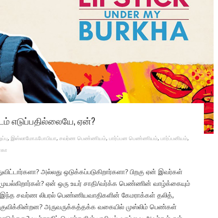
படம் எடுப்பதில்லையே, ஏன்?
்பு
,
இஸ்லாமோஃபோபியா
,
சவர்ண பெண்ணியம்
,
பார்ப்பன பெண்ணியம்
,
பார்ப்பனியம்
,
ர்கா
விட்டார்களா? அல்லது ஒடுக்கப்படுகிறார்களா? பிறகு ஏன் இவர்கள்
்கிறார்கள்? ஏன் ஒரு உயர் சாதி/வர்க்க பெண்ணின் வாழ்க்கையும்
க இந்த சவர்ண லிபரல் பெண்ணியவாதிகளின் கேமராக்கள் தலித்,
 குவிக்கின்றன? அருவருக்கத்தக்க வகையில் முஸ்லிம் பெண்கள்