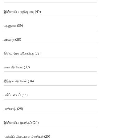
இஸ்லாமிய அறிவு மரபு
(49)
ஆளுமை
(39)
வரலாறு
(38)
இஸ்லாமோ ஃபோபியா
(38)
உலக அரசியல்
(37)
இந்திய அரசியல்
(34)
பார்ப்பனியம்
(33)
பண்பாடு
(25)
இஸ்லாமிய இயக்கம்
(21)
முஸ்லிம் அடையாள அரசியல்
(20)