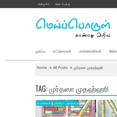
Skip
அறிமுகம்
தொடர்புக்கு
to
content
முகப்பு
கட்டுரைகள்
காணொளிகள்
நேர்
Home
All Posts
முர்தஸா முதஹ்ஹரி
TAG:
முர்தஸா முதஹ்ஹரி
கட்டுரைகள்
முக்கியப் பதிவுகள்