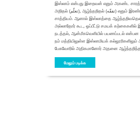
இஸ்லாம் என்பது இறைவன் எனும் அகண்ட சாரத்தி
அறிதல் (تعلّم), ஆழ்ந்தறிதல் (تفقّه) எனும் இரண்டு படிநிலைகளில் நிகழ்கிறது. இஸ்லாத்தை அறிவது எல்லோருக்கும்
சாத்தியம். ஆனால் இஸ்லாத்தை ஆழ்ந்தறிவதென்பத
அல்லாதோர் கூட, ஒப்பீட்டு சமயக் கற்கைகளில் 
நடத்தல், ஆன்மீகவெளியில் பயணப்படல் என்ப
நம் மத்தியிலுள்ள இஸ்லாமியக் கல்லூரிகளிலும்
பேசுவோரில் அதிகமானோர் அதனை ஆழ்ந்தறிந்த
மேலும் படிக்க