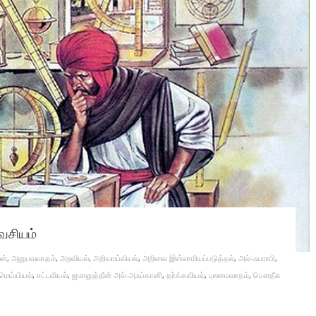
வசியம்
ன்
,
அனுபவவாதம்
,
அறவியல்
,
அறிவாய்வியல்
,
அறிவை இஸ்லாமியப்படுத்தல்
,
அல்-ஃபராபி
,
மெய்யியல்
,
சட்டவியல்
,
ஜமாலுத்தீன் அல்-அஃப்கானி
,
தர்க்கவியல்
,
புலமைவாதம்
,
பௌதீக