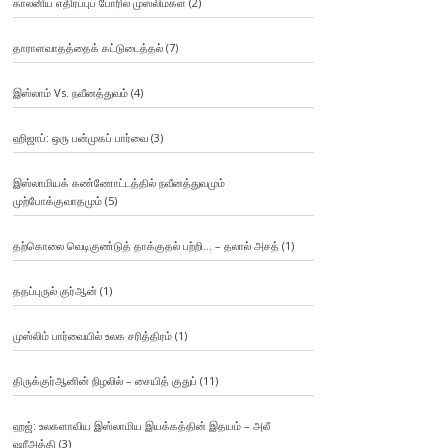
காலனிய எதிர்ப்புப் போரில் முஸ்லிம்கள்
(2)
தாராளவாதத்தைக் கட்டுடைத்தல்
(7)
இஸ்லாம் Vs. நவீனத்துவம்
(4)
ஹிஜாப்: ஒரு பன்முகப் பார்வை
(3)
இஸ்லாமியக் கண்ணோட்டத்தில் நவீனத்துவமும்
முற்போக்குவாதமும்
(5)
தற்கொலை வெடிகுண்டுத் தாக்குதல் பற்றி… – தலால் அசத்
(1)
ததப்புருல் குர்ஆன்
(1)
முஸ்லிம் பார்வையில் உலக சரித்திரம்
(1)
திருக்குர்ஆனின் நிழலில் – சையித் குதுப்
(11)
ஹஜ்: உலகளாவிய இஸ்லாமிய இயக்கத்தின் இதயம் – அலீ
ஷரீஅத்தி
(3)