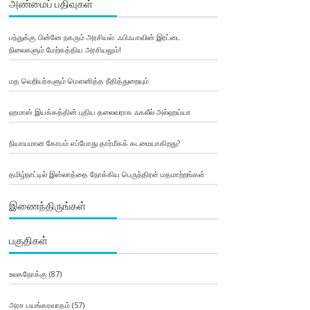
அண்மைப் பதிவுகள்
பந்துக்கு பின்னே நகரும் அரசியல்: ஃபிஃபாவின் இரட்டை
நிலைகளும் மேற்கத்திய அரசியலும்!
மத வெறியர்களும் மௌனித்த நீதித்துறையும்
ஹமாஸ் இயக்கத்தின் புதிய தலைவராக ஃகலீல் அல்ஹய்யா
நியாயமான கோபம் எப்போது தார்மீகக் கடமையாகிறது?
தமிழ்நாட்டில் இஸ்லாத்தை நோக்கிய பெருந்திரள் மதமாற்றங்கள்
இணைந்திருங்கள்
பகுதிகள்
உலகநோக்கு
(87)
அரச பயங்கரவாதம்
(57)