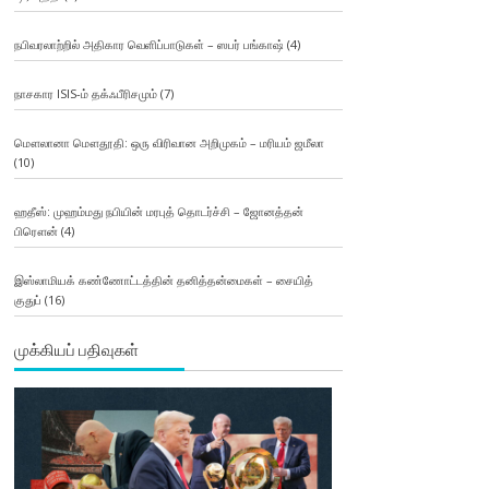
நபிவரலாற்றில் அதிகார வெளிப்பாடுகள் – ஸபர் பங்காஷ்
(4)
நாசகார ISIS-ம் தக்ஃபீரிசமும்
(7)
மௌலானா மௌதூதி: ஒரு விரிவான அறிமுகம் – மரியம் ஜமீலா
(10)
ஹதீஸ்: முஹம்மது நபியின் மரபுத் தொடர்ச்சி – ஜோனத்தன்
பிரௌன்
(4)
இஸ்லாமியக் கண்ணோட்டத்தின் தனித்தன்மைகள் – சையித்
குதுப்
(16)
முக்கியப் பதிவுகள்