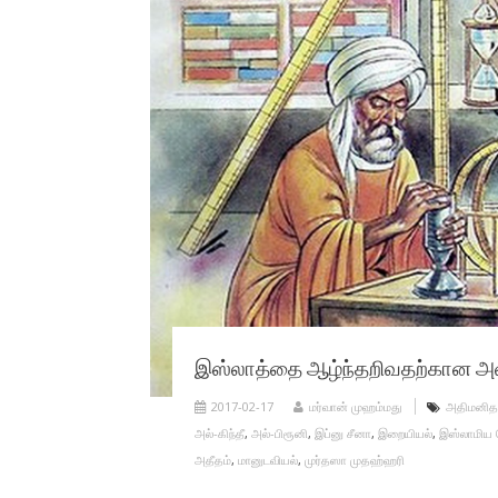
இஸ்லாத்தை ஆழ்ந்தறிவதற்கான அ
2017-02-17
மர்வான் முஹம்மது
அதிமனித
அல்-கிந்தீ
,
அல்-பிரூனி
,
இப்னு சீனா
,
இறையியல்
,
இஸ்லாமிய 
அதீதம்
,
மானுடவியல்
,
முர்தஸா முதஹ்ஹரி