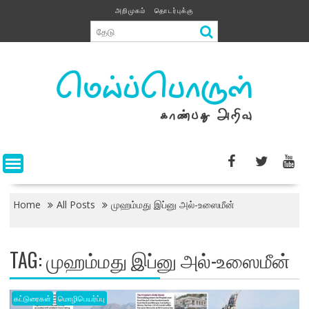
Skip
அறிமுகம்
தொடர்புக்கு
to
content
Home
All Posts
முஹம்மது இப்னு அல்-உஸைமீன்
TAG:
முஹம்மது இப்னு அல்-உஸைமீன்
கட்டுரைகள்
மொழிபெயர்ப்பு