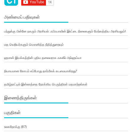
அண்மைப் பதிவுகள்
பந்துக்கு பின்னே நகரும் அரசியல்: ஃபிஃபாவின் இரட்டை நிலைகளும் மேற்கத்திய அரசியலும்!
மத வெறியர்களும் மௌனித்த நீதித்துறையும்
ஹமாஸ் இயக்கத்தின் புதிய தலைவராக ஃகலீல் அல்ஹய்யா
நியாயமான கோபம் எப்போது தார்மீகக் கடமையாகிறது?
தமிழ்நாட்டில் இஸ்லாத்தை நோக்கிய பெருந்திரள் மதமாற்றங்கள்
இணைந்திருங்கள்
பகுதிகள்
உலகநோக்கு
(87)