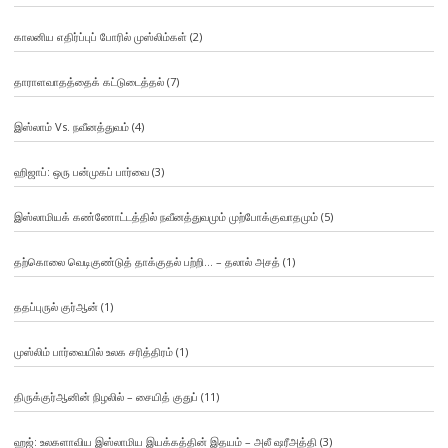
காலனிய எதிர்ப்புப் போரில் முஸ்லிம்கள்
(2)
தாராளவாதத்தைக் கட்டுடைத்தல்
(7)
இஸ்லாம் Vs. நவீனத்துவம்
(4)
ஹிஜாப்: ஒரு பன்முகப் பார்வை
(3)
இஸ்லாமியக் கண்ணோட்டத்தில் நவீனத்துவமும் முற்போக்குவாதமும்
(5)
தற்கொலை வெடிகுண்டுத் தாக்குதல் பற்றி… – தலால் அசத்
(1)
ததப்புருல் குர்ஆன்
(1)
முஸ்லிம் பார்வையில் உலக சரித்திரம்
(1)
திருக்குர்ஆனின் நிழலில் – சையித் குதுப்
(11)
ஹஜ்: உலகளாவிய இஸ்லாமிய இயக்கத்தின் இதயம் – அலீ ஷரீஅத்தி
(3)