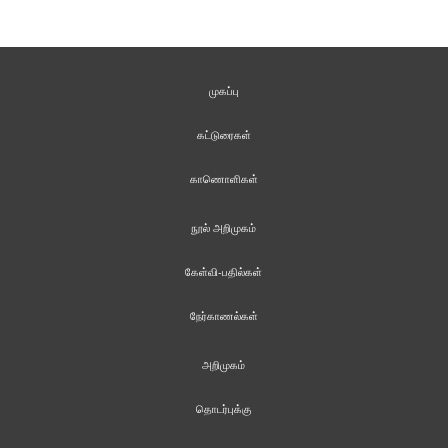
முகப்பு
கட்டுரைகள்
காணொளிகள்
நூல் அறிமுகம்
கேள்வி-பதில்கள்
நேர்காணல்கள்
அறிமுகம்
தொடர்புக்கு