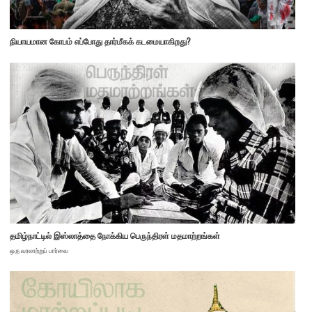
நியாயமான கோபம் எப்போது தார்மீகக் கடமையாகிறது?
தமிழ்நாட்டில் இஸ்லாத்தை நோக்கிய பெருந்திரள் மதமாற்றங்கள்
ஒரு வரலாற்றுப் பார்வை