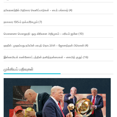
நபிவரலாற்றில் அதிகார வெளிப்பாடுகள் – ஸபர் பங்காஷ்
(4)
நாசகார ISIS-ம் தக்ஃபீரிசமும்
(7)
மௌலானா மௌதூதி: ஒரு விரிவான அறிமுகம் – மரியம் ஜமீலா
(10)
ஹதீஸ்: முஹம்மது நபியின் மரபுத் தொடர்ச்சி – ஜோனத்தன் பிரௌன்
(4)
இஸ்லாமியக் கண்ணோட்டத்தின் தனித்தன்மைகள் – சையித் குதுப்
(16)
முக்கியப் பதிவுகள்