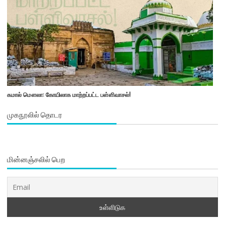
கமால் மௌலா: கோயிலாக மாற்றப்பட்ட பள்ளிவாசல்!
முகநூலில் தொடர
மின்னஞ்சலில் பெற