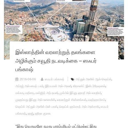
இஸ்லாத்தின் வரலாற்றுத் தலங்களை
அழிக்கும் சவூதி நடவடிக்கை – ஸஃபர்
பங்காஷ்
2016-06-06
ஸஃபர் பங்காஷ்
அப்துல் அஸீஸ் ஆல்-ஷெய்க்
,
அப்ரஜ் அல்-பைத் டவர்
,
இர்ஃபான் அல்-அலவீ
,
கிரசண்ட் இன்டர்நேஷனல்
,
மக்கா
,
மதீனா
,
மஸ்ஜித் அந்-நபவீ
,
முக்பில் இப்னு ஹாதீ அல்-வாதியீ
,
முஹம்மது இப்னு அல்-உஸைமீன்
,
வரலாற்றுச் சின்னங்கள்
,
வஹ்ஹாபிசம்
,
ஷெய்க் அப்துல் அஸீஸ் பின் பாஸ்
,
ஷெய்க் ஹம்மாத் அல்-அன்சாரி
,
ஸஃபர்
பங்காஷ்
,
ஹஜ்
,
ஹிறா குகை
“இது வெறுமனே நமது பாரம்பரியம் மட்டுமல்ல; இது