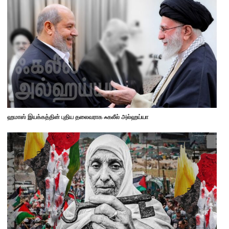
ஹமாஸ் இயக்கத்தின் புதிய தலைவராக ஃகலீல் அல்ஹய்யா