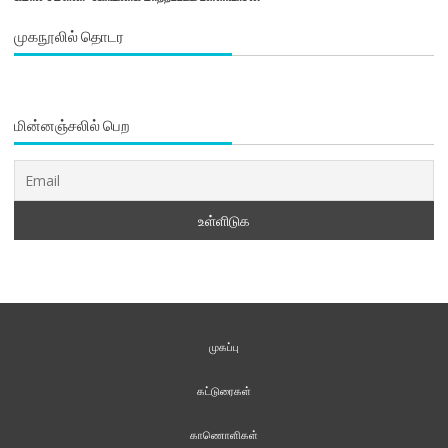
முகநூலில் தொடர
மின்னஞ்சலில் பெற
முகப்பு
கட்டுரைகள்
காணொளிகள்