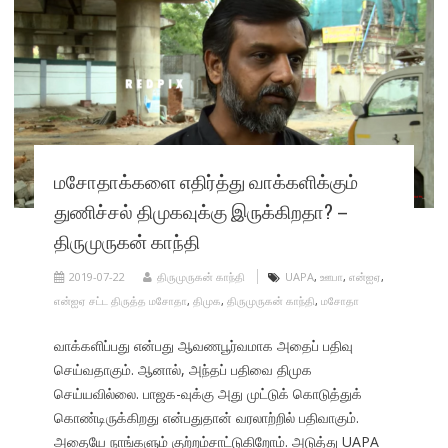
மசோதாக்களை எதிர்த்து வாக்களிக்கும்
துணிச்சல் திமுகவுக்கு இருக்கிறதா? –
திருமுருகன் காந்தி
2019-07-22
திருமுருகன் காந்தி
UAPA
,
ஊபா
,
என்ஐஏ
,
என்ஐஏ சட்ட திருத்த மசோதா
,
திமுக
,
திருமுருகன் காந்தி
,
மசோதா
வாக்களிப்பது என்பது ஆவணபூர்வமாக அதைப் பதிவு
செய்வதாகும். ஆனால், அந்தப் பதிவை திமுக
செய்யவில்லை. பாஜக-வுக்கு அது முட்டுக் கொடுத்துக்
கொண்டிருக்கிறது என்பதுதான் வரலாற்றில் பதிவாகும்.
அதையே நாங்களும் குற்றம்சாட்டுகிறோம். அடுத்து UAPA