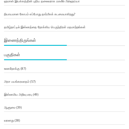
ஹமாஸ் இயக்கத்தின் புதிய தலைவராக ஃகலீல் அல்ஹய்யா
நியாயமான கோபம் எப்போது தார்மீகக் கடமையாகிறது?
தமிழ்நாட்டில் இஸ்லாத்தை நோக்கிய பெருந்திரள் மதமாற்றங்கள்
இணைந்திருங்கள்
பகுதிகள்
உலகநோக்கு
(87)
அரச பயங்கரவாதம்
(57)
இஸ்லாமிய அறிவு மரபு
(49)
ஆளுமை
(39)
வரலாறு
(38)