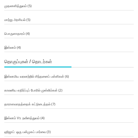
முதலாளித்துவம்
(5)
மாற்று அரசியல்
(5)
பொருளாதாரம்
(4)
இஸ்லாம்
(4)
தொகுப்புகள் / தொடர்கள்
இஸ்லாமிய வரலாற்றில் சிந்தனைப் பள்ளிகள்
(6)
காலனிய எதிர்ப்புப் போரில் முஸ்லிம்கள்
(2)
தாராளவாதத்தைக் கட்டுடைத்தல்
(7)
இஸ்லாம் Vs. நவீனத்துவம்
(4)
ஹிஜாப்: ஒரு பன்முகப் பார்வை
(3)