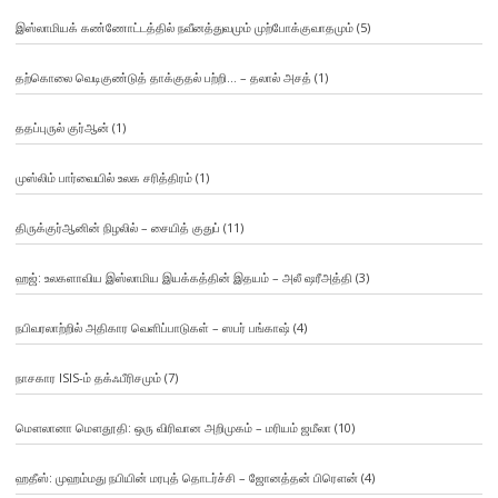
இஸ்லாமியக் கண்ணோட்டத்தில் நவீனத்துவமும் முற்போக்குவாதமும்
(5)
தற்கொலை வெடிகுண்டுத் தாக்குதல் பற்றி… – தலால் அசத்
(1)
ததப்புருல் குர்ஆன்
(1)
முஸ்லிம் பார்வையில் உலக சரித்திரம்
(1)
திருக்குர்ஆனின் நிழலில் – சையித் குதுப்
(11)
ஹஜ்: உலகளாவிய இஸ்லாமிய இயக்கத்தின் இதயம் – அலீ ஷரீஅத்தி
(3)
நபிவரலாற்றில் அதிகார வெளிப்பாடுகள் – ஸபர் பங்காஷ்
(4)
நாசகார ISIS-ம் தக்ஃபீரிசமும்
(7)
மௌலானா மௌதூதி: ஒரு விரிவான அறிமுகம் – மரியம் ஜமீலா
(10)
ஹதீஸ்: முஹம்மது நபியின் மரபுத் தொடர்ச்சி – ஜோனத்தன் பிரௌன்
(4)