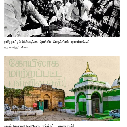
தமிழ்நாட்டில் இஸ்லாத்தை நோக்கிய பெருந்திரள் மதமாற்றங்கள்
ஒரு வரலாற்றுப் பார்வை
கமால் மௌலா: கோயிலாக மாற்றப்பட்ட பள்ளிவாசல்!