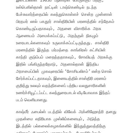
இடையிலான 1965ம் ஆண்டின் போருக்குப் பிறகு,
உஸ்பெகிஸ்தான் நாட்டின் டாஷ்கெண்டில் நடந்த
பேச்சுவார்த்தையில் கலந்துகொள்ளச் சென்ற முன்னாள்
பிரதமர் லால் பகதூர் சாஸ்திரியின் மரணத்தில் சந்தேகம்
கொண்டிருப்பதாகவும், அதனை விசாரிக்க அரசு
ஆணையம் அமைக்கப்பட்டு, அதற்குள் நிகழும்
உரையாடல்களாகவும் உருவாக்கப்பட்டிருந்தது. சாஸ்திரி
மரணத்தில் இருந்த மர்மத்தை காங்கிரஸ் கட்சியின்
காந்தி குடும்பம் மறைத்ததாகவும், சோவியத் அரசுக்கு
இதில் பங்கிருந்ததோடு, அதனால்தான் இந்திய
சோசியலிசம்
என்ற சொல்
அரசமைப்பின் முகவுரையில்
‘
’
சேர்க்கப்பட்டதாகவும், இணையத்தில் சாஸ்திரி மரணம்
குறித்து உலவும் வதந்திகளைப் பற்றிய வலதுசாரிகளின்
உணர்ச்சியூட்டப்பட்ட கலந்துரையாடல் வீடியோவாக இந்தப்
படம் வெளியானது.
காஷ்மீர் ஃபைல்ஸ் படத்தில் விவேக் அக்னிஹோத்ரி தனது
முதன்மை எதிரியாக முஸ்லிம்களையும், அடுத்த
இடத்தில் பல்கலைக்கழகங்களில் இந்துத்துவத்திற்கு