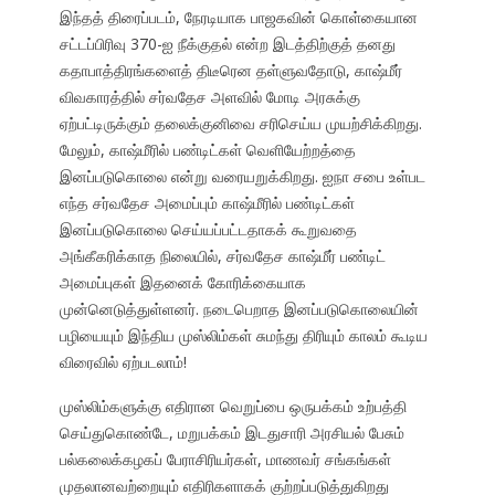
இந்தத் திரைப்படம், நேரடியாக பாஜகவின் கொள்கையான
சட்டப்பிரிவு 370-ஐ நீக்குதல் என்ற இடத்திற்குத் தனது
கதாபாத்திரங்களைத் திடீரென தள்ளுவதோடு, காஷ்மீர்
விவகாரத்தில் சர்வதேச அளவில் மோடி அரசுக்கு
ஏற்பட்டிருக்கும் தலைக்குனிவை சரிசெய்ய முயற்சிக்கிறது.
மேலும், காஷ்மீரில் பண்டிட்கள் வெளியேற்றத்தை
இனப்படுகொலை என்று வரையறுக்கிறது. ஐநா சபை உள்பட
எந்த சர்வதேச அமைப்பும் காஷ்மீரில் பண்டிட்கள்
இனப்படுகொலை செய்யப்பட்டதாகக் கூறுவதை
அங்கீகரிக்காத நிலையில், சர்வதேச காஷ்மீர் பண்டிட்
அமைப்புகள் இதனைக் கோரிக்கையாக
முன்னெடுத்துள்ளனர். நடைபெறாத இனப்படுகொலையின்
பழியையும் இந்திய முஸ்லிம்கள் சுமந்து திரியும் காலம் கூடிய
விரைவில் ஏற்படலாம்!
முஸ்லிம்களுக்கு எதிரான வெறுப்பை ஒருபக்கம் உற்பத்தி
செய்துகொண்டே, மறுபக்கம் இடதுசாரி அரசியல் பேசும்
பல்கலைக்கழகப் பேராசிரியர்கள், மாணவர் சங்கங்கள்
முதலானவற்றையும் எதிரிகளாகக் குற்றப்படுத்துகிறது