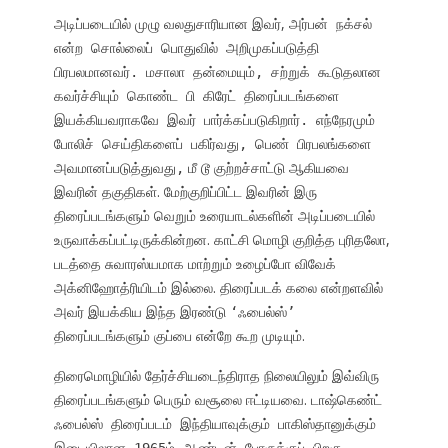
அடிப்படையில் முழு வலதுசாரியான இவர்,
அர்பன் நக்சல்
என்ற சொல்லைப் பொதுவில் அறிமுகப்படுத்தி
பிரபலமானவர். மசாலா தன்மையும், சற்றுக் கூடுதலான
கவர்ச்சியும் கொண்ட பி கிரேட் திரைப்படங்களை
இயக்கியவராகவே இவர் பார்க்கப்படுகிறார். எந்நேரமும்
போலிச் செய்திகளைப் பகிர்வது, பெண் பிரபலங்களை
மீ டூ குற்றச்சாட்டு ஆகியவை
அவமானப்படுத்துவது,
இவரின் தகுதிகள். மேற்குறிப்பிட்ட இவரின் இரு
திரைப்படங்களும் வெறும் உரையாடல்களின் அடிப்படையில்
உருவாக்கப்பட்டிருக்கின்றன. காட்சி மொழி குறித்த புரிதலோ,
படத்தை சுவாரஸ்யமாக மாற்றும் உழைப்போ விவேக்
அக்னிஹோத்ரியிடம் இல்லை. திரைப்படக் கலை என்றளவில்
அவர் இயக்கிய இந்த இரண்டு
ஃபைல்ஸ்
‘
’
திரைப்படங்களும் குப்பை என்றே கூற முடியும்.
திரைமொழியில் தேர்ச்சியடைந்திராத நிலையிலும் இவ்விரு
திரைப்படங்களும் பெரும் வசூலை ஈட்டியவை.
டாஷ்கெண்ட்
ஃபைல்ஸ் திரைப்படம் இந்தியாவுக்கும் பாகிஸ்தானுக்கும்