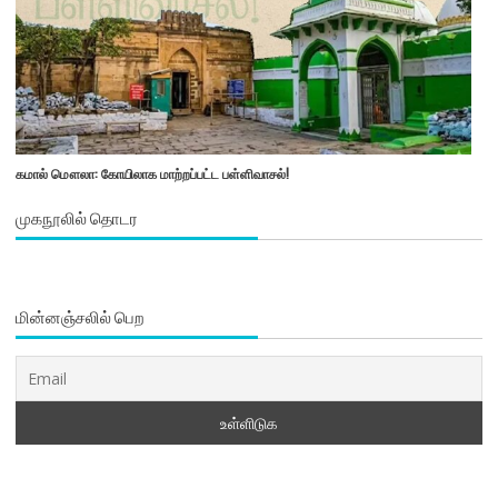
கமால் மௌலா: கோயிலாக மாற்றப்பட்ட பள்ளிவாசல்!
முகநூலில் தொடர
மின்னஞ்சலில் பெற