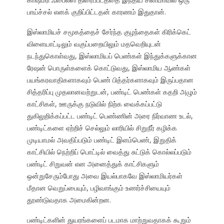
பாய்ச்சல் எனக் குறிப்பிட்டதன் காரணம் இதுதான்.
இஸ்லாமியச் சமூகத்தைச் சேர்ந்த குழந்தைகள் கிரிக்கெட்
விளையாட்டிலும் வகுப்பறையிலும் மதவெறியுடன்
நடந்துகொள்வது, இஸ்லாமியப் பெண்கள் இந்துக்களுக்கான
ரேஷன் பொருள்களைக் கொட்டுவது, இஸ்லாமிய ஆண்கள்
பயங்கரவாதிகளாகவும் பெண் பித்தர்களாகவும் இருப்பதான
சித்தரிப்பு முதலானவற்றுடன், பண்டிட் பெண்கள் கதறி அழும்
காட்சிகள், ஊருக்கு நடுவில் நிற்க வைக்கப்பட்டு
துகிலுறிக்கப்பட்ட பண்டிட் பெண்ணின் அரை நிர்வாண உடல்,
பண்டிட்களை ஏற்றிச் செல்லும் லாரியில் சிறுநீர் கழிக்க
முடியாமல் அவதிப்படும் பண்டிட் இளம்பெண், இறுதிக்
காட்சியில் நெற்றிப் பொட்டில் வைத்து சுட்டுக் கொல்லப்படும்
பண்டிட் சிறுவன் என அனைத்துக் காட்சிகளும்
ஒன்றுசேரும்போது அவை இயல்பாகவே இஸ்லாமியர்கள்
மீதான வெறுப்பையும், பழிவாங்கும் உணர்ச்சியையும்
தூண்டுவதாக அமைகின்றன.
பண்டிட்களின் துயரங்களைப் படமாக மாற்றுவதாகக் கூறும்