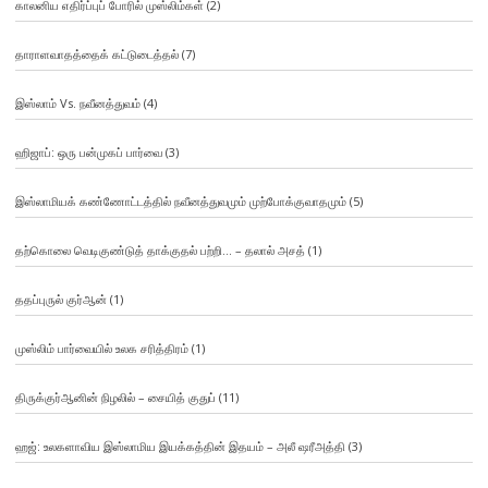
காலனிய எதிர்ப்புப் போரில் முஸ்லிம்கள்
(2)
தாராளவாதத்தைக் கட்டுடைத்தல்
(7)
இஸ்லாம் Vs. நவீனத்துவம்
(4)
ஹிஜாப்: ஒரு பன்முகப் பார்வை
(3)
இஸ்லாமியக் கண்ணோட்டத்தில் நவீனத்துவமும் முற்போக்குவாதமும்
(5)
தற்கொலை வெடிகுண்டுத் தாக்குதல் பற்றி… – தலால் அசத்
(1)
ததப்புருல் குர்ஆன்
(1)
முஸ்லிம் பார்வையில் உலக சரித்திரம்
(1)
திருக்குர்ஆனின் நிழலில் – சையித் குதுப்
(11)
ஹஜ்: உலகளாவிய இஸ்லாமிய இயக்கத்தின் இதயம் – அலீ ஷரீஅத்தி
(3)