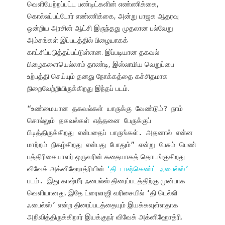
வெளியேற்றப்பட்ட பண்டிட்களின் எண்ணிக்கை,
கொல்லப்பட்டோர் எண்ணிக்கை, அன்று பாஜக ஆதரவு
ஒன்றிய அரசின் ஆட்சி இருந்தது முதலான பல்வேறு
அம்சங்கள் இப்படத்தில் பிழையாகக்
காட்சிப்படுத்தப்பட்டுள்ளன. இப்படியான தகவல்
பிழைகளையெல்லாம் தாண்டி, இஸ்லாமிய வெறுப்பை
உற்பத்தி செய்யும் தனது நோக்கத்தை கச்சிதமாக
நிறைவேற்றியிருக்கிறது இந்தப் படம்.
“உண்மையான தகவல்கள் யாருக்கு வேண்டும்? நாம்
சொல்லும் தகவல்கள் எத்தனை பேருக்குப்
பிடித்திருக்கிறது என்பதைப் பாருங்கள். அதனால் என்ன
மாற்றம் நிகழ்கிறது என்பது போதும்
”
என்று பேசும் பெண்
பத்திரிகையாளர் ஒருவரின் கதையாகத் தொடங்குகிறது
விவேக் அக்னிஹோத்ரியின்
‘தி டாஷ்கெண்ட் ஃபைல்ஸ்’
காஷ்மீர் ஃபைல்ஸ் திரைப்படத்திற்கு முன்பாக
படம். இது
வெளியானது. இதே ட்ரைலாஜி வரிசையில்
தி டெல்லி
‘
ஃபைல்ஸ்
என்ற திரைப்படத்தையும் இயக்கவுள்ளதாக
’
அறிவித்திருக்கிறார் இயக்குநர் விவேக் அக்னிஹோத்ரி.