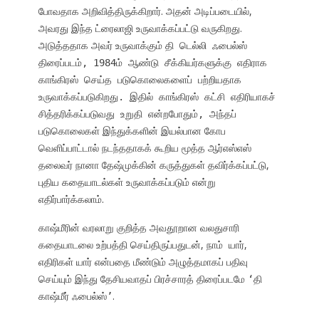
போவதாக அறிவித்திருக்கிறார். அதன் அடிப்படையில்,
அவரது இந்த ட்ரைலாஜி உருவாக்கப்பட்டு வருகிறது.
அடுத்ததாக அவர் உருவாக்கும்
தி டெல்லி ஃபைல்ஸ்
திரைப்படம், 1984ம் ஆண்டு சீக்கியர்களுக்கு எதிராக
காங்கிரஸ் செய்த படுகொலைகளைப் பற்றியதாக
உருவாக்கப்படுகிறது. இதில் காங்கிரஸ் கட்சி எதிரியாகச்
சித்தரிக்கப்படுவது உறுதி என்றபோதும், அந்தப்
இந்துக்களின் இயல்பான கோப
படுகொலைகள்
வெளிப்பாட்டால் நடந்ததாகக் கூறிய மூத்த ஆர்எஸ்எஸ்
தலைவர் நானா தேஷ்முக்கின் கருத்துகள் தவிர்க்கப்பட்டு,
புதிய கதையாடல்கள் உருவாக்கப்படும் என்று
எதிர்பார்க்கலாம்.
காஷ்மீரின் வரலாறு குறித்த அவதூறான வலதுசாரி
கதையாடலை உற்பத்தி செய்திருப்பதுடன்,
,
நாம் யார்
எதிரிகள் யார் என்பதை மீண்டும் அழுத்தமாகப் பதிவு
செய்யும் இந்து தேசியவாதப் பிரச்சாரத் திரைப்படமே
தி
‘
காஷ்மீர் ஃபைல்ஸ்
.
’