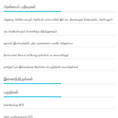
அண்மைப் பதிவுகள்
பந்துக்கு பின்னே நகரும் அரசியல்: ஃபிஃபாவின் இரட்டை நிலைகளும் மேற்கத்திய அரசியலும்!
மத வெறியர்களும் மௌனித்த நீதித்துறையும்
ஹமாஸ் இயக்கத்தின் புதிய தலைவராக ஃகலீல் அல்ஹய்யா
நியாயமான கோபம் எப்போது தார்மீகக் கடமையாகிறது?
தமிழ்நாட்டில் இஸ்லாத்தை நோக்கிய பெருந்திரள் மதமாற்றங்கள்
இணைந்திருங்கள்
பகுதிகள்
உலகநோக்கு
(87)
அரச பயங்கரவாதம்
(57)