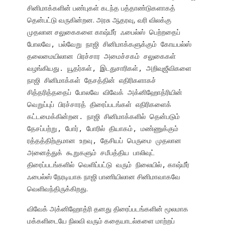
சினிமாக்களின் பண்புகள் கடந்த பத்தாண்டுகளாகத்
தென்பட்டு வருகின்றன. அரசு ஆதரவு, வரி விலக்கு
முதலான சலுகைகளை
காஷ்மீர் ஃபைல்ஸ் பெற்றதைப்
போலவே, பல்வேறு நாஜி சினிமாக்களுக்கும் கோயபல்ஸ்
தலைமையிலான பிரச்சார அமைச்சகம் சலுகைகள்
வழங்கியது. யூதர்கள், இடதுசாரிகள், அறிவுஜீவிகளை
நாஜி சினிமாக்கள் தேசத்தின் எதிரிகளாகச்
சித்தரித்ததைப் போலவே விவேக் அக்னிஹோத்ரியின்
வெறுப்புப் பிரச்சாரத் திரைப்படங்கள் எதிரிகளைக்
கட்டமைக்கின்றன. நாஜி சினிமாக்களில் தென்படும்
தேசப்பற்று, போர், போரில் தியாகம், மண்ணுக்கும்
ரத்தத்திற்குமான உறவு, தேசியப் பெருமை முதலான
அனைத்துக் கூறுகளும் சமீபத்திய பாலிவுட்
காஷ்மீர்
திரைப்படங்களில் வெளிப்பட்டு வரும் நிலையில்,
ஃபைல்ஸ் நேரடியாக நாஜி பாணியிலான சினிமாவாகவே
வெளிவந்திருக்கிறது.
விவேக் அக்னிஹோத்ரி தனது திரைப்படங்களின் மூலமாக
மக்களிடையே நிலவி வரும் கதையாடல்களை மாற்றப்