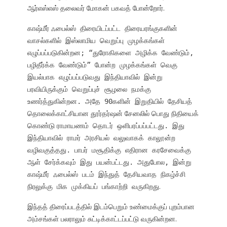
ஆர்எஸ்எஸ் தலைவர் மோகன் பகவத் போன்றோர்.
காஷ்மீர் ஃபைல்ஸ்
திரையிடப்பட்ட திரையரங்குகளின்
வாசல்களில் இஸ்லாமிய வெறுப்பு முழக்கங்கள்
எழுப்பப்படுகின்றன; “துரோகிகளை அழிக்க வேண்டும்,
பழிதீர்க்க வேண்டும்” போன்ற முழக்கங்கள் வெகு
இயல்பாக எழுப்பப்படுவது இந்தியாவில் இன்று
பரவியிருக்கும் வெறுப்புச் சூழலை நமக்கு
உணர்த்துகின்றன. அதே 90களின் இறுதியில் தேசியத்
தூர்தர்ஷன் சேனலில் பொது நிதியைக்
தொலைக்காட்சியான
கொண்டு
ராமாயணம் தொடர் ஒளிபரப்பப்பட்டது. இது
இந்தியாவில் ராமர் அரசியல் வலுவாகக் காலூன்ற
வழிவகுத்தது. பாபர் மசூதிக்கு எதிரான கரசேவைக்கு
ஆள் சேர்க்கவும் இது பயன்பட்டது. அதுபோல, இன்று
காஷ்மீர் ஃபைல்ஸ் படம் இந்துத் தேசியவாத நிகழ்ச்சி
.
நிரலுக்கு மிக முக்கியப் பங்காற்றி வருகிறது
இந்தத் திரைப்படத்தில் இடம்பெறும் உண்மைக்குப் புறம்பான
அம்சங்கள் பலராலும் சுட்டிக்காட்டப்பட்டு வருகின்றன.