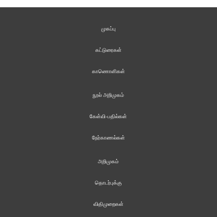
முகப்பு
கட்டுரைகள்
காணொளிகள்
நூல் அறிமுகம்
கேள்வி-பதில்கள்
நேர்காணல்கள்
அறிமுகம்
தொடர்புக்கு
விதிமுறைகள்