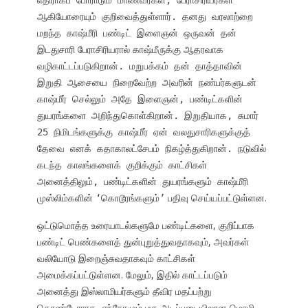
எதிராகப் போராடும் மாணவர்கள், பேராசிரியர்கள்
ஆகியோரையும் குறிவைத்துள்ளார். தனது வரலாற்றை
மறந்த காஷ்மீரி பண்டிட் இளைஞன் ஒருவன் தன்
இடதுசாரி பேராசிரியரால் காஷ்மீருக்கு
ஆதரவாக
வழிகாட்டப்படுகிறான். மறுபக்கம் தன் தாத்தாவின்
இறுதி ஆசையை நிறைவேற்ற அவரின் நண்பர்களுடன்
காஷ்மீர் செல்லும் அதே இளைஞன், பண்டிட்களின்
துயரங்களை அறிந்துகொள்கிறான். இறுதியாக, சுமார்
25 நிமிடங்களுக்கு காஷ்மீர் ஏன் வலதுசாரிகளுக்குத்
தேவை எனக் கதாகாலட்சேபம் நிகழ்த்துகிறான். நடுவில்
கடந்த காலங்களைக் குறிக்கும் காட்சிகள்
அனைத்திலும், பண்டிட்களின் துயரங்களும் காஷ்மீரி
கொடூரங்களும்
பதிவு செய்யப்பட்டுள்ளன.
முஸ்லிம்களின்
‘
’
ஒட்டுமொத்த உரையாடல்களுமே பண்டிட்களை, குறிப்பாக
பண்டிட் பெண்களைத் துன்புறுத்துவதாகவும், அவர்கள்
வலியோடு இறைஞ்சுவதாகவும் காட்சிகள்
அமைக்கப்பட்டுள்ளன. மேலும், இதில் காட்டப்படும்
அனைத்து இஸ்லாமியர்களும் தீவிர மதப்பற்று
கொண்டோராக, எந்நேரமும் மத அடிப்படையிலான மொழி,