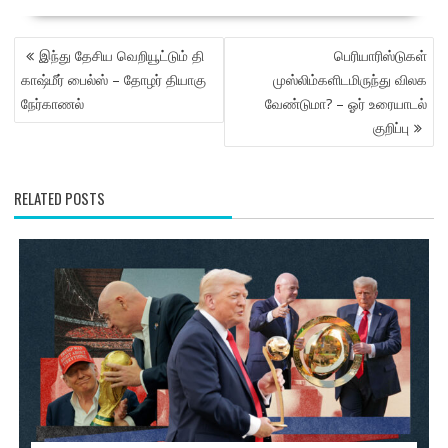
POST
இந்து தேசிய வெறியூட்டும் தி
பெரியாரிஸ்டுகள்
NAVIGATION
காஷ்மீர் பைல்ஸ் – தோழர் தியாகு
முஸ்லிம்களிடமிருந்து விலக
நேர்காணல்
வேண்டுமா? – ஓர் உரையாடல்
குறிப்பு
RELATED POSTS