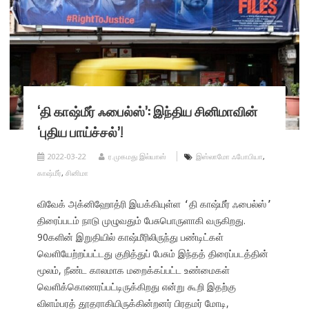
‘தி காஷ்மீர் ஃபைல்ஸ்’: இந்திய சினிமாவின்
‘புதிய பாய்ச்சல்’!
2022-03-22
ர.முகமது இல்யாஸ்
இஸ்லாமோ ஃபோபியா
,
காஷ்மீர்
,
சினிமா
விவேக் அக்னிஹோத்ரி இயக்கியுள்ள
தி காஷ்மீர் ஃபைல்ஸ்
‘
’
திரைப்படம் நாடு முழுவதும் பேசுபொருளாகி வருகிறது.
90களின் இறுதியில் காஷ்மீரிலிருந்து பண்டிட்கள்
வெளியேற்றப்பட்டது குறித்துப் பேசும் இந்தத் திரைப்படத்தின்
மூலம், நீண்ட காலமாக மறைக்கப்பட்ட உண்மைகள்
வெளிக்கொணரப்பட்டிருக்கிறது என்று கூறி இதற்கு
விளம்பரத் தூதராகியிருக்கின்றனர் பிரதமர் மோடி,