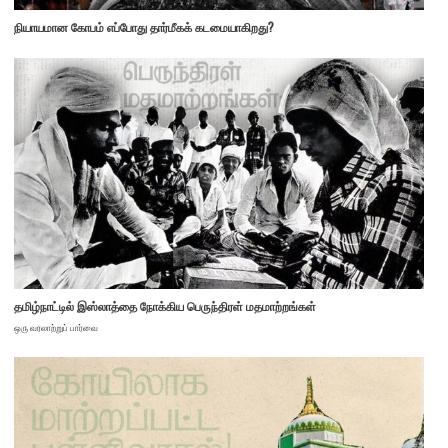
நியாயமான கோபம் எப்போது தார்மீகக் கடமையாகிறது?
தமிழ்நாட்டில் இஸ்லாத்தை நோக்கிய பெருந்திரள் மதமாற்றங்கள்
ஒரு வரலாற்றுப் பார்வை