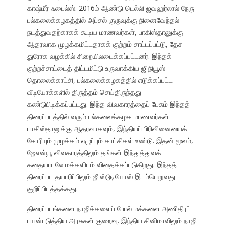
காஷ்மீர் ஃபைல்ஸ். 2016ம் ஆண்டு டெல்லி ஜவஹர்லால் நேரு
பல்கலைக்கழகத்தில் அப்சல் குருவுக்கு நினைவேந்தல்
நடத்துவதற்காகக் கூடிய மாணவர்கள், பாகிஸ்தானுக்கு
ஆதரவாக முழக்கமிட்டதாகக் குற்றம் சாட்டப்பட்டு, தேச
துரோக வழக்கில் சிறையிலடைக்கப்பட்டனர். இந்தக்
குற்றச்சாட்டைத் திட்டமிட்டு உருவாக்கிய ஜீ நியூஸ்
தொலைக்காட்சி, பல்கலைக்கழகத்தில் எடுக்கப்பட்ட
வீடியோக்களில் திருத்தம் செய்திருந்தது
கண்டுபிடிக்கப்பட்டது. இந்த விவகாரத்தைப் பேசும் இந்தத்
திரைப்படத்தில் வரும் பல்கலைக்கழக மாணவர்கள்
பாகிஸ்தானுக்கு ஆதரவாகவும், இந்தியப் பிரிவினையைக்
கோரியும் முழக்கம் எழுப்பும் காட்சிகள் உண்டு. இதன் மூலம்,
ஜேஎன்யூ விவகாரத்திலும் தங்கள் இந்துத்துவக்
கதையாடலே மக்களிடம் விதைக்கப்படுகிறது. இந்தத்
திரைப்பட தயாரிப்பிலும் ஜீ ஸ்டூடியோஸ் இடம்பெறுவது
குறிப்பிடத்தக்கது.
திரைப்படங்களை நாஜிக்களைப் போல் மக்களை அணிதிரட்ட
பயன்படுத்திய அரசுகள் குறைவு. இந்திய சினிமாவிலும் நாஜி