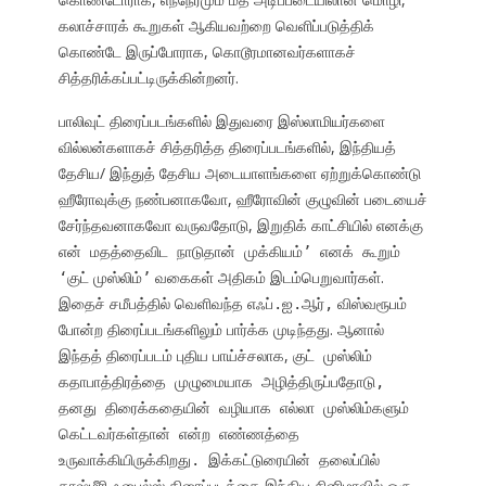
கலாச்சாரக் கூறுகள் ஆகியவற்றை வெளிப்படுத்திக்
கொண்டே இருப்போராக, கொடூரமானவர்களாகச்
சித்தரிக்கப்பட்டிருக்கின்றனர்.
பாலிவுட் திரைப்படங்களில் இதுவரை இஸ்லாமியர்களை
வில்லன்களாகச் சித்தரித்த திரைப்படங்களில், இந்தியத்
தேசிய/ இந்துத் தேசிய அடையாளங்களை ஏற்றுக்கொண்டு
ஹீரோவுக்கு நண்பனாகவோ, ஹீரோவின் குழுவின் படையைச்
சேர்ந்தவனாகவோ வருவதோடு, இறுதிக் காட்சியில்
எனக்கு
என் மதத்தைவிட நாடுதான் முக்கியம்’ எனக் கூறும்
குட் முஸ்லிம்
வகைகள் அதிகம் இடம்பெறுவார்கள்.
‘
’
இதைச் சமீபத்தில் வெளிவந்த
விஸ்வரூபம்
எஃப்.ஐ.ஆர்,
போன்ற திரைப்படங்களிலும் பார்க்க முடிந்தது. ஆனால்
இந்தத் திரைப்படம் புதிய பாய்ச்சலாக,
குட் முஸ்லிம்
கதாபாத்திரத்தை முழுமையாக அழித்திருப்பதோடு,
தனது திரைக்கதையின் வழியாக எல்லா முஸ்லிம்களும்
கெட்டவர்கள்தான் என்ற எண்ணத்தை
உருவாக்கியிருக்கிறது. இக்கட்டுரையின் தலைப்பில்
காஷ்மீரி ஃபைல்ஸ் திரைப்படத்தை இந்திய சினிமாவில் ஒரு