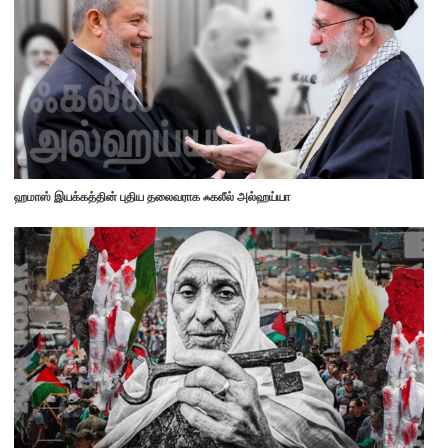
ஹமாஸ் இயக்கத்தின் புதிய தலைவராக ஃகலீல் அல்ஹய்யா