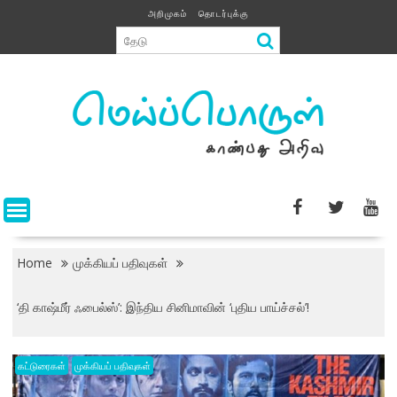
Skip
அறிமுகம்
தொடர்புக்கு
to
content
Home
முக்கியப் பதிவுகள்
‘தி காஷ்மீர் ஃபைல்ஸ்’: இந்திய சினிமாவின் ‘புதிய பாய்ச்சல்’!
கட்டுரைகள்
முக்கியப் பதிவுகள்