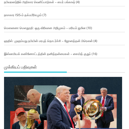
நபிவரலாற்றில் அதிகார வெளிப்பாடுகள் – ஸபர் பங்காஷ்
(4)
நாசகார ISIS-ம் தக்ஃபீரிசமும்
(7)
மௌலானா மௌதூதி: ஒரு விரிவான அறிமுகம் – மரியம் ஜமீலா
(10)
ஹதீஸ்: முஹம்மது நபியின் மரபுத் தொடர்ச்சி – ஜோனத்தன் பிரௌன்
(4)
இஸ்லாமியக் கண்ணோட்டத்தின் தனித்தன்மைகள் – சையித் குதுப்
(16)
முக்கியப் பதிவுகள்