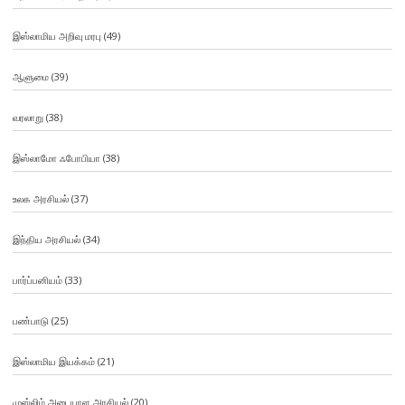
இஸ்லாமிய அறிவு மரபு
(49)
ஆளுமை
(39)
வரலாறு
(38)
இஸ்லாமோ ஃபோபியா
(38)
உலக அரசியல்
(37)
இந்திய அரசியல்
(34)
பார்ப்பனியம்
(33)
பண்பாடு
(25)
இஸ்லாமிய இயக்கம்
(21)
முஸ்லிம் அடையாள அரசியல்
(20)