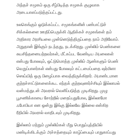
அந்தச் சமூகம் ஒரு சீழ்பிடித்த சமூகக் குழுவாக
அடையாளப்படுத்தப்பட்டது.
உலகெங்கும் ஒடுக்கப்பட்ட சமூகங்களின் பண்பாட்டுச்
சிக்கல்களை ஊதிப்பெருக்கி ஆதிக்கச் சமூகங்கள் தம்
அதிகார அரசியலை முன்னெடுத்திருப்பதை நாம் அறிவோம்.
அதுதான் இங்கும் நடந்தது, நடக்கிறது. முஸ்லிம் பெண்களை
சுயசிந்தனையற்றவர்கள், மீட்கப்பட வேண்டிய அபலைகள்
என்பது போலவும், ஒட்டுமொத்த முஸ்லிம் ஆண்களும் பெண்
வெறுப்பாளர்கள் என்பது போலவும் கட்டமைப்பதை ஷர்மிளா
ஸெய்யித் ஒரு பிழைப்பாக வைத்திருக்கிறார். அபாண்டமான
குற்றச்சாட்டுகளைக்கூட எந்தக் குற்றவுணர்ச்சியும் இல்லாமல்
வன்மத்துடன் அவரால் வெளிப்படுத்த முடிகிறது. முழு
பூசணிக்காயை சோற்றில் மறைப்பதுபோல, இஸ்லாமோ
ஃபோபியா என ஒன்று இங்கு இல்லவே இல்லை என்கிற
ரீதியில் அவரால் வாதிடவும் முடிகிறது.
இஸ்லாம் மற்றும் முஸ்லிம்கள் மீது பொதுப்புத்தியில்
மண்டிக்கிடக்கும் அச்சத்தையும் காழ்ப்பையும் பாதுகாப்பது