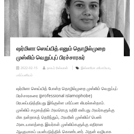
ஷர்மிளா ஸெய்யித் எனும் தொழில்முறை
முஸ்லிம் வெறுப்புப் பிரச்சாரகர்
2022-02-15
நாகூர் ரிஸ்வான்
இஸ்லாமோ ஃபோபியா
,
பார்ப்பனியம்
ஷர்மிளா ஸெய்யித் போன்ற தொழில்முறை முஸ்லிம் வெறுப்புப்
பிரச்சாரகரை (professional islamophobe)
பிரபலப்படுத்தியது இங்குள்ள பார்ப்பன லிபரல்கள்தாம்.
முஸ்லிம் சமூகத்தில் அவரொரு உதிரி என்பது அவர்களுக்கு
மிக நன்றாகத் தெரிந்தும், அவரின் முஸ்லிம்/ பெண்
அடையாளத்தை இவர்கள் முஸ்லிம்களுக்கு எதிரான
ஆயுதமாகப் பயன்படுத்திக் கொண்டனர். அதன் வழியாக