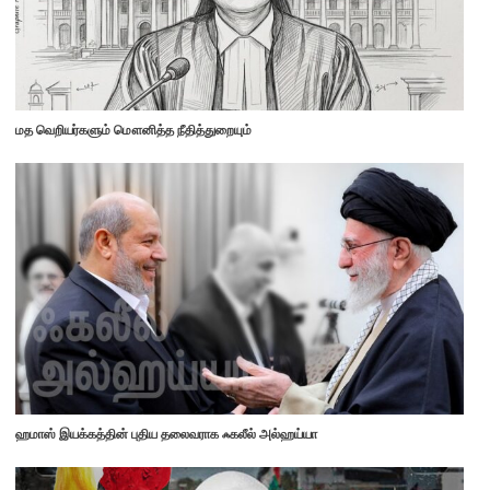
மத வெறியர்களும் மௌனித்த நீதித்துறையும்
ஹமாஸ் இயக்கத்தின் புதிய தலைவராக ஃகலீல் அல்ஹய்யா