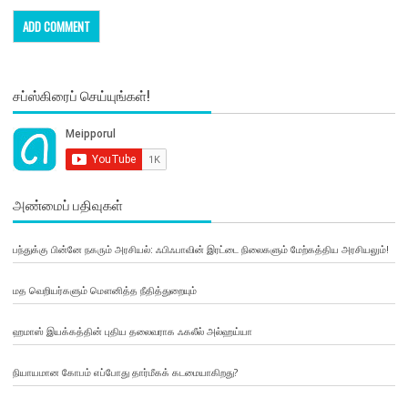
சப்ஸ்கிரைப் செய்யுங்கள்!
அண்மைப் பதிவுகள்
பந்துக்கு பின்னே நகரும் அரசியல்: ஃபிஃபாவின் இரட்டை நிலைகளும் மேற்கத்திய அரசியலும்!
மத வெறியர்களும் மௌனித்த நீதித்துறையும்
ஹமாஸ் இயக்கத்தின் புதிய தலைவராக ஃகலீல் அல்ஹய்யா
நியாயமான கோபம் எப்போது தார்மீகக் கடமையாகிறது?