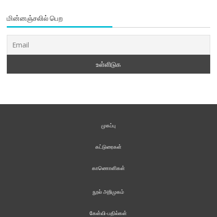
மின்னஞ்சலில் பெற
முகப்பு
கட்டுரைகள்
காணொளிகள்
நூல் அறிமுகம்
கேள்வி-பதில்கள்