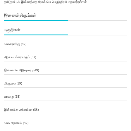
தமிழ்நாட்டில் இஸ்லாத்தை நோக்கிய பெருந்திரள் மதமாற்றங்கள்
இணைந்திருங்கள்
பகுதிகள்
உலகநோக்கு
(87)
அரச பயங்கரவாதம்
(57)
இஸ்லாமிய அறிவு மரபு
(49)
ஆளுமை
(39)
வரலாறு
(38)
இஸ்லாமோ ஃபோபியா
(38)
உலக அரசியல்
(37)