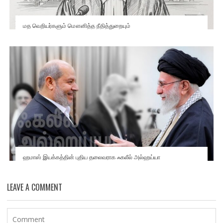
மத வெறியர்களும் மௌனித்த நீதித்துறையும்
ஹமாஸ் இயக்கத்தின் புதிய தலைவராக ஃகலீல் அல்ஹய்யா
LEAVE A COMMENT