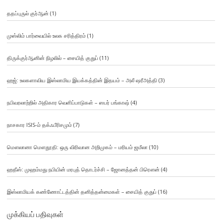
ததப்புருல் குர்ஆன்
(1)
முஸ்லிம் பார்வையில் உலக சரித்திரம்
(1)
திருக்குர்ஆனின் நிழலில் – சையித் குதுப்
(11)
ஹஜ்: உலகளாவிய இஸ்லாமிய இயக்கத்தின் இதயம் – அலீ ஷரீஅத்தி
(3)
நபிவரலாற்றில் அதிகார வெளிப்பாடுகள் – ஸபர் பங்காஷ்
(4)
நாசகார ISIS-ம் தக்ஃபீரிசமும்
(7)
மௌலானா மௌதூதி: ஒரு விரிவான அறிமுகம் – மரியம் ஜமீலா
(10)
ஹதீஸ்: முஹம்மது நபியின் மரபுத் தொடர்ச்சி – ஜோனத்தன் பிரௌன்
(4)
இஸ்லாமியக் கண்ணோட்டத்தின் தனித்தன்மைகள் – சையித் குதுப்
(16)
முக்கியப் பதிவுகள்