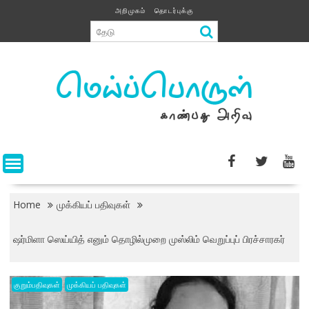
Skip
அறிமுகம்
தொடர்புக்கு
to
content
Home
முக்கியப் பதிவுகள்
ஷர்மிளா ஸெய்யித் எனும் தொழில்முறை முஸ்லிம் வெறுப்புப் பிரச்சாரகர்
குறும்பதிவுகள்
முக்கியப் பதிவுகள்