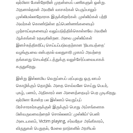
ஷர்மிளா போன்றோரின் முதன்மைப் பணிகளுள் ஒன்று.
அதனால்தான் அவரின் வாசகர்கள் பெரும்பாலும்
முஸ்லிமல்லாதோராக இருக்கிறார்கள். முஸ்லிம்கள் பற்றி
அவர்கள் கொண்டுள்ள தப்பெண்ணங்களையும்
முற்சாய்வுகளையும் வலுப்படுத்திக்கொள்ளவே அவரின்
ஆக்கங்கள் உதவுகின்றன. அவை முஸ்லிம்கள்
இனச்சுத்திகரிப்பு செய்யப்படுவதற்கான ‘நியாயத்தை’
வழங்குபவை என்பதால் வலதுசாரி முகாம் அவற்றை
தங்களது செயல்திட்டத்துக்கு வலுச்சேர்ப்பவையாகக்
கருதுகிறது.
இன்று இஸ்லாமிய வெறுப்பைப் பரப்புவது ஒரு லாபம்
கொழிக்கும் தொழில். அதை செவ்வனே செய்து பெயர்,
புகழ், பணம், அதிகாரம் என அனைத்தையும் பெற முடிகிறது.
ஷர்மிளா போன்ற பல இஸ்லாம் வெறுப்புப்
பிரச்சாரகர்களுக்குள் இருக்கும் பொது அம்சங்களாக
பின்வருவனவற்றைச் சொல்லலாம்: முஸ்லிம்/ பெண்
அடையாளம், Victim playing, சர்வதேச அங்கீகாரம்,
விருதுகள் பெறுதல், மேலை நாடுகளில் அரசியல்