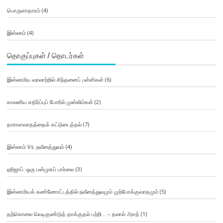
பொருளாதாரம்
(4)
இஸ்லாம்
(4)
தொகுப்புகள் / தொடர்கள்
இஸ்லாமிய வரலாற்றில் சிந்தனைப் பள்ளிகள்
(6)
காலனிய எதிர்ப்புப் போரில் முஸ்லிம்கள்
(2)
தாராளவாதத்தைக் கட்டுடைத்தல்
(7)
இஸ்லாம் Vs. நவீனத்துவம்
(4)
ஹிஜாப்: ஒரு பன்முகப் பார்வை
(3)
இஸ்லாமியக் கண்ணோட்டத்தில் நவீனத்துவமும் முற்போக்குவாதமும்
(5)
தற்கொலை வெடிகுண்டுத் தாக்குதல் பற்றி… – தலால் அசத்
(1)