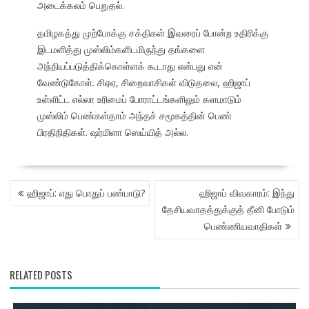
அடைக்கலம் பெறுதல்.
தமிழகத்து முற்போக்கு சக்திகள் இவரைப் போன்ற உதிரிக்கு
இடமளித்து முஸ்லிம்களிடமிருந்து தங்களை
அந்நியப்படுத்திக்கொள்ளக் கூடாது என்பது என்
வேண்டுகோள். சிஏஏ, சிறைவாசிகள் விடுதலை, ஹிஜாப்
உள்ளிட்ட எல்லா உரிமைப் போராட்டங்களிலும் களமாடும்
முஸ்லிம் பெண்கள்தாம் அந்தச் சமூகத்தின் பெண்
பிரதிநிதிகள். ஷர்மிளா ஸெய்யித் அல்ல.
POST
ஹிஜாப்: எது பொதுப் பண்பாடு?
ஹிஜாப் விவகாரம்: இந்து
NAVIGATION
தேசியவாதத்துக்குத் தீனி போடும்
பெண்ணியவாதிகள்
RELATED POSTS