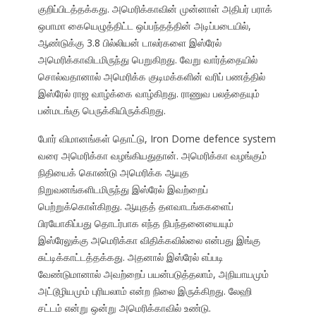
குறிப்பிடத்தக்கது. அமெரிக்காவின் முன்னாள் அதிபர் பராக்
ஒபாமா கையெழுத்திட்ட ஒப்பந்தத்தின் அடிப்படையில்,
ஆண்டுக்கு 3.8 பில்லியன் டாலர்களை இஸ்ரேல்
அமெரிக்காவிடமிருந்து பெறுகிறது. வேறு வார்த்தையில்
சொல்வதானால் அமெரிக்க குடிமக்களின் வரிப் பணத்தில்
இஸ்ரேல் ராஜ வாழ்க்கை வாழ்கிறது. ராணுவ பலத்தையும்
பன்மடங்கு பெருக்கியிருக்கிறது.
போர் விமானங்கள் தொட்டு, Iron Dome defence system
வரை அமெரிக்கா வழங்கியதுதான். அமெரிக்கா வழங்கும்
நிதியைக் கொண்டு அமெரிக்க ஆயுத
நிறுவனங்களிடமிருந்து இஸ்ரேல் இவற்றைப்
பெற்றுக்கொள்கிறது. ஆயுதத் தளவாடங்ககளைப்
பிரயோகிப்பது தொடர்பாக எந்த நிபந்தனையையும்
இஸ்ரேலுக்கு அமெரிக்கா விதிக்கவில்லை என்பது இங்கு
சுட்டிக்காட்டத்தக்கது. அதனால் இஸ்ரேல் எப்படி
வேண்டுமானால் அவற்றைப் பயன்படுத்தலாம், அநியாயமும்
அட்டூழியமும் புரியலாம் என்ற நிலை இருக்கிறது. லேஹி
சட்டம் என்று ஒன்று அமெரிக்காவில் உண்டு.