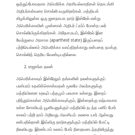
ஒத்துப்போவதாக அமெரிக்க அரசியல்வாதிகள் தொடங்கி
அதிபர்கள்வரை சொல்லி வருகிறார்கள். மத்தியக்
கிழக்கிலுள்ள ஒரு ஜனநாயக நாடு இஸ்ரேல் என்று
அமெரிக்காவின் முன்னாள் அதிபர் ட்ரம்ப் போன்ற பலர்
சொல்லியிருக்கிறார்கள். அதேசமயம், இஸ்ரேல் இன
வேற்றுமை அரசாக (apartheid state) இருப்பதைப்
பற்றியெல்லாம் அமெரிக்கா வாய்திறக்காது என்பதை நமக்கு
சொல்லித் தெரிய வேண்டியதில்லை.
ராஜாங்க நலன்
அமெரிக்காவும் இஸ்ரேலும் தங்களின் நலன்களுக்குப்
பரஸ்பரம் உதவிக்கொள்வதன் மூலமே அவர்களுக்கு
மத்தியிலான உறவும் பந்தமும் பலமாக உள்ளது. இதைப்
புரிந்துகொள்ள அமெரிக்காவுக்கும், இன்றைக்கு ரஷ்யாவாக
உள்ள சோவியத் யூனியனுக்கும் மத்தியில் நடந்த பனிப் போர்
காலம் பற்றி நாம் அறிவது அவசியம். உலகை யார் ஆள்வது
என்பதில்தான் இவ்விரு நாடுகளுக்கும் மத்தியில் போட்டி
நிலவியது. இரண்டாம் உலகப் போர் நிறைவடைந்ததிலிருந்து