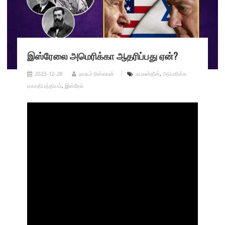
இஸ்ரேலை அமெரிக்கா ஆதரிப்பது ஏன்?
2023-12-28
நாகூர் ரிஸ்வான்
ஃபலஸ்தீன்
,
அமெரிக்க
ஏகாதிபத்தியம்
,
இஸ்ரேல்