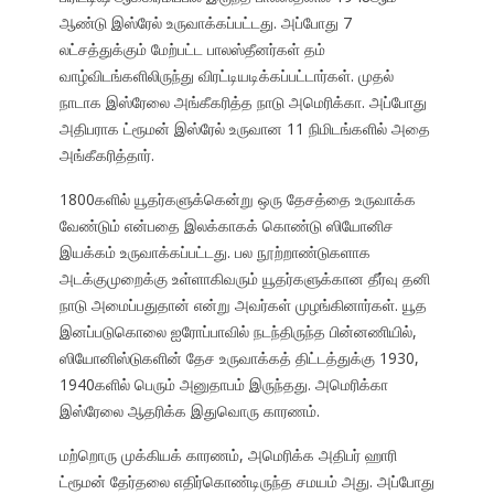
ஆண்டு இஸ்ரேல் உருவாக்கப்பட்டது. அப்போது 7
லட்சத்துக்கும் மேற்பட்ட பாலஸ்தீனர்கள் தம்
வாழ்விடங்களிலிருந்து விரட்டியடிக்கப்பட்டார்கள். முதல்
நாடாக இஸ்ரேலை அங்கீகரித்த நாடு அமெரிக்கா. அப்போது
அதிபராக ட்ரூமன் இஸ்ரேல் உருவான 11 நிமிடங்களில் அதை
அங்கீகரித்தார்.
1800களில் யூதர்களுக்கென்று ஒரு தேசத்தை உருவாக்க
வேண்டும் என்பதை இலக்காகக் கொண்டு ஸியோனிச
இயக்கம் உருவாக்கப்பட்டது. பல நூற்றாண்டுகளாக
அடக்குமுறைக்கு உள்ளாகிவரும் யூதர்களுக்கான தீர்வு தனி
நாடு அமைப்பதுதான் என்று அவர்கள் முழங்கினார்கள். யூத
இனப்படுகொலை ஐரோப்பாவில் நடந்திருந்த பின்னணியில்,
ஸியோனிஸ்டுகளின் தேச உருவாக்கத் திட்டத்துக்கு 1930,
1940களில் பெரும் அனுதாபம் இருந்தது. அமெரிக்கா
இஸ்ரேலை ஆதரிக்க இதுவொரு காரணம்.
மற்றொரு முக்கியக் காரணம், அமெரிக்க அதிபர் ஹாரி
ட்ரூமன் தேர்தலை எதிர்கொண்டிருந்த சமயம் அது. அப்போது