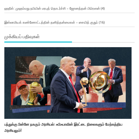
ஹதீஸ்: முஹம்மது நபியின் மரபுத் தொடர்ச்சி – ஜோனத்தன் பிரௌன்
(4)
இஸ்லாமியக் கண்ணோட்டத்தின் தனித்தன்மைகள் – சையித் குதுப்
(16)
முக்கியப் பதிவுகள்
பந்துக்கு பின்னே நகரும் அரசியல்: ஃபிஃபாவின் இரட்டை நிலைகளும் மேற்கத்திய
அரசியலும்!