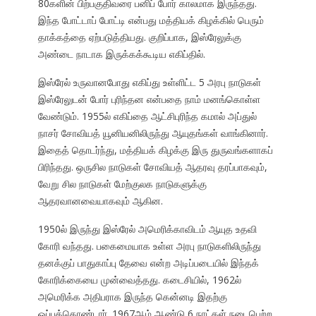
80களின் பிற்பகுதிவரை பனிப் போர் காலமாக இருந்தது.
இந்த போட்டாப் போட்டி என்பது மத்தியக் கிழக்கில் பெரும்
தாக்கத்தை ஏற்படுத்தியது. குறிப்பாக, இஸ்ரேலுக்கு
அண்டை நாடாக இருக்கக்கூடிய எகிப்தில்.
இஸ்ரேல் உருவானபோது எகிப்து உள்ளிட்ட 5 அரபு நாடுகள்
இஸ்ரேலுடன் போர் புரிந்தன என்பதை நாம் மனங்கொள்ள
வேண்டும். 1955ல் எகிப்தை ஆட்சிபுரிந்த கமால் அப்துல்
நாசர் சோவியத் யூனியனிலிருந்து ஆயுதங்கள் வாங்கினார்.
இதைத் தொடர்ந்து, மத்தியக் கிழக்கு இரு துருவங்களாகப்
பிரிந்தது. ஒருசில நாடுகள் சோவியத் ஆதரவு தரப்பாகவும்,
வேறு சில நாடுகள் மேற்குலக நாடுகளுக்கு
ஆதரவானவையாகவும் ஆகின.
1950ல் இருந்து இஸ்ரேல் அமெரிக்காவிடம் ஆயுத உதவி
கோரி வந்தது. பகைமையாக உள்ள அரபு நாடுகளிலிருந்து
தனக்குப் பாதுகாப்பு தேவை என்ற அடிப்படையில் இந்தக்
கோரிக்கையை முன்வைத்தது. கடைசியில், 1962ல்
அமெரிக்க அதிபராக இருந்த கென்னடி இதற்கு
ஒப்புக்கொண்டார். 1967ஆம் ஆண்டு 6 நாட்கள் நடைபெற்ற