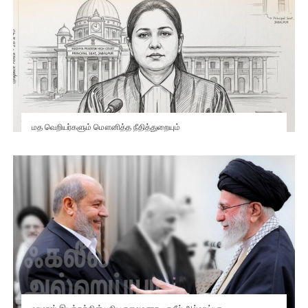
மத வெறியர்களும் மௌனித்த நீதித்துறையும்
ஹமாஸ் இயக்கத்தின் புதிய தலைவராக ஃகலீல் அல்ஹய்யா