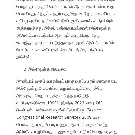
போருக்குப் பிறகு அமெரிக்காவின் ஆயுத உதவி பன்மடங்கு
பெருகியது. அந்தச் சந்தர்ப்பத்தில்தான் ஜோர்டான், சிரியா,
எகிப்து ஆகிய நாடுகளின் நிலப்பகுதிகளைக்கூட இஸ்ரேல்
ஆக்கிரமித்தது. இந்தப் பின்னணியில்தான் இஸ்ரேலுக்கு
அமெரிக்கா வழங்கிய ஆதரவும் பெருகியது. பிறகு,
உளவுத்துறையை பலப்படுத்துவதன் மூலம் அமெரிக்காவின்
நேசமிகு கங்காணியாகச் செயல்படத் தொடங்கியது
இஸ்ரேல்.
இஸ்ரேலுக்கு நிதியுதவி
இரண்டாம் உலகப் போருக்குப் பிறகு மிகப்பெரும் தொகையை
இஸ்ரேலுக்கு அமெரிக்கா வழங்கியிருக்கிறது. இந்த
அளவுக்கு வேறு யாருக்கும் அந்த நாடு நிதி
வழங்குவதில்லை. 1946ல் இருந்து 2023 வரை 260
பில்லியன் டாலர்களை வழங்கியிருக்கிறது (Source:
Congressional Research Service). 2008 வரை
பொருளாதார உதவியும், ராணுவ உதவியும் வழங்கி வந்த
அமெரிக்கா இப்போது ராணுவ உதவி மட்டும் செய்து வருவது