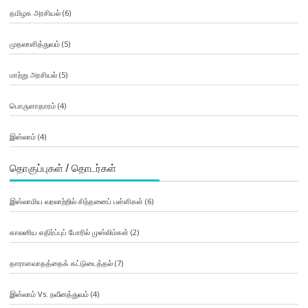
தமிழக அரசியல்
(6)
முதலாளித்துவம்
(5)
மாற்று அரசியல்
(5)
பொருளாதாரம்
(4)
இஸ்லாம்
(4)
தொகுப்புகள் / தொடர்கள்
இஸ்லாமிய வரலாற்றில் சிந்தனைப் பள்ளிகள்
(6)
காலனிய எதிர்ப்புப் போரில் முஸ்லிம்கள்
(2)
தாராளவாதத்தைக் கட்டுடைத்தல்
(7)
இஸ்லாம் Vs. நவீனத்துவம்
(4)