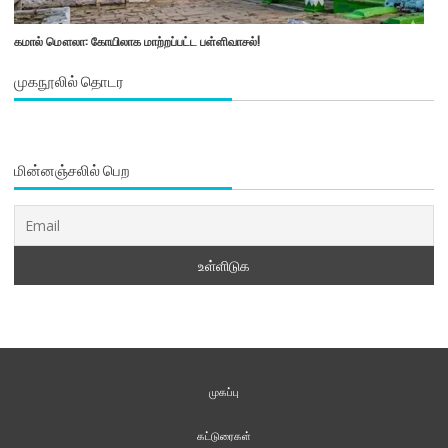
கமால் மௌலா: கோயிலாக மாற்றப்பட்ட பள்ளிவாசல்!
முகநூலில் தொடர
மின்னஞ்சலில் பெற
முகப்பு
கட்டுரைகள்