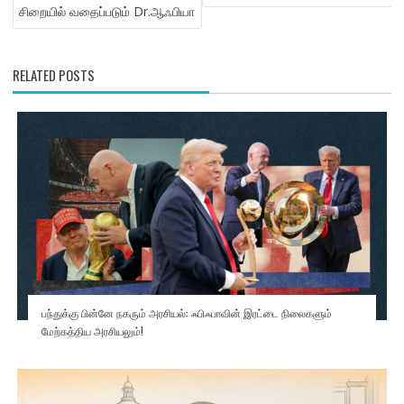
NAVIGATION
சிறையில் வதைப்படும் Dr.ஆஃபியா
RELATED POSTS
பந்துக்கு பின்னே நகரும் அரசியல்: ஃபிஃபாவின் இரட்டை நிலைகளும்
மேற்கத்திய அரசியலும்!