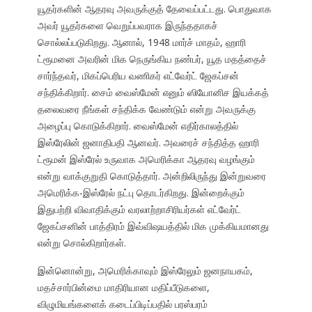
யூதர்களின் ஆதரவு அவருக்குத் தேவைப்பட்டது. பொதுவாக
அவர் யூதர்களை வெறுப்பவராக இருந்ததாகச்
சொல்லப்படுகிறது. ஆனால், 1948 மார்ச் மாதம், ஹாரி
ட்ரூமனை அவரின் மிக நெருங்கிய நண்பர், யூத மதத்தைச்
சார்ந்தவர், மிகப்பெரிய வணிகர் எட்வேர்ட் ஜேகப்சன்
சந்திக்கிறார். சைம் வைஸ்மேன் எனும் ஸியோனிச இயக்கத்
தலைவரை நீங்கள் சந்திக்க வேண்டும் என்று அவருக்கு
அழைப்பு கொடுக்கிறார். வைஸ்மேன் எதிர்காலத்தில்
இஸ்ரேலின் ஜனாதிபதி ஆனவர். அவரைச் சந்தித்த ஹாரி
ட்ரூமன் இஸ்ரேல் உருவாக அமெரிக்கா ஆதரவு வழங்கும்
என்று வாக்குறுதி கொடுத்தார். அன்றிலிருந்து இன்றுவரை
அமெரிக்க-இஸ்ரேல் நட்பு தொடர்கிறது. இன்றைக்கும்
இதுபற்றி விவாதிக்கும் வரலாற்றாசிரியர்கள் எட்வேர்ட்
ஜேகப்சனின் பாத்திரம் இவ்விஷயத்தில் மிக முக்கியமானது
என்று சொல்கிறார்கள்.
இன்னொன்று, அமெரிக்காவும் இஸ்ரேலும் ஜனநாயகம்,
மதச்சார்பின்மை மாதிரியான மதிப்பீடுகளை,
விழுமியங்களைக் கடைப்பிடிப்பதில் பரஸ்பரம்