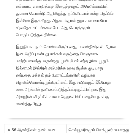
எவ்வளவு கொடூரத்தை இழைத்தாலும் அமெரிக்காவின்
துணை கொண்டு அதிலிருந்து தப்பிவிடலாம் என்ற மிதப்பில்
இஸ்ரேல் இருக்கிறது. அதனால்தான் ஐநா சபையையோ
சர்வதேச சட்டங்களையோ அது கொஞ்சமும்
பொருட்படுத்துவதில்லை.
இறுதியாக நாம் சொல்ல விரும்புவது, பாலஸ்தீனர்கள் மீதான
இன அழிப்பு என்பது மக்கள் கருத்தை வெகுவாக
மாற்றியமைத்து வருகிறது. முன்புபோல் எந்த இடையூறும்
இல்லாமல் இஸ்ரேல் அமெரிக்க உறவு நீடிக்க முடியாது
என்பதை மக்கள் தம் போராட்டங்களின் வழியாக
நிறுவிக்கொண்டிருக்கிறார்கள். இரு நாடுகளும் இப்போது
உலக அரங்கில் தனிமைப்படுத்தப்பட்டிருக்கின்றன. இது
அவற்றின் வீழ்ச்சிக் காலம் நெருங்கிவிட்டதையே நமக்கு
உணர்த்துகிறது.
POST
86 ஆண்டுகள் தண்டனை:
செக்யூலரிசமும் செக்யூலர்மயமாதலும்