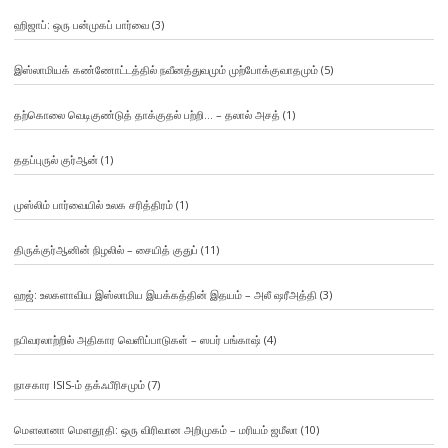
ஹிஜாப்: ஒரு பன்முகப் பார்வை
(3)
இஸ்லாமியக் கண்ணோட்டத்தில் நவீனத்துவமும் முற்போக்குவாதமும்
(5)
தற்கொலை வெடிகுண்டுத் தாக்குதல் பற்றி… – தலால் அசத்
(1)
ததப்புருல் குர்ஆன்
(1)
முஸ்லிம் பார்வையில் உலக சரித்திரம்
(1)
திருக்குர்ஆனின் நிழலில் – சையித் குதுப்
(11)
ஹஜ்: உலகளாவிய இஸ்லாமிய இயக்கத்தின் இதயம் – அலீ ஷரீஅத்தி
(3)
நபிவரலாற்றில் அதிகார வெளிப்பாடுகள் – ஸபர் பங்காஷ்
(4)
நாசகார ISIS-ம் தக்ஃபீரிசமும்
(7)
மௌலானா மௌதூதி: ஒரு விரிவான அறிமுகம் – மரியம் ஜமீலா
(10)