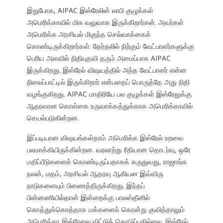
இதுபோக, AIPAC இஸ்ரேலின் லாபி குழுக்கள்
அமெரிக்காவில் மிக வலுவாக இருக்கிறார்கள். அவர்கள்
அமெரிக்க அரசியல் மிகுந்த செல்வாக்கைக்
கொண்டிருக்கிறார்கள். தேர்தலில் நிற்கும் வேட்பாளர்களுக்கு
பெரிய அளவில் நிதியுதவி தரும் அமைப்பாக AIPAC
இருக்கிறது. இஸ்ரேல் விஷயத்தில் அந்த வேட்பாளர் என்ன
நிலைப்பாட்டில் இருக்கிறார் என்பதைப் பொருத்தே அது நிதி
வழங்குகிறது. AIPAC மாதிரியே பல குழுக்கள் இஸ்ரேலுக்கு
ஆதரவான கொள்கை உருவாக்கத்துக்காக அமெரிக்காவில்
செயல்படுகின்றன.
இப்படியான விஷயங்கள்தாம் அமெரிக்க இஸ்ரேல் உறவை
பலமாக்கியிருக்கின்றன. வரலாற்று ரீதியான தொடர்வு, ஒரே
மதிப்பீடுகளைக் கொண்டிருப்பதாகக் கருதுவது, ராஜாங்க
நலன், மதம், அரசியல் ஆதரவு ஆகியன இவ்விரு
நாடுகளையும் பிணைத்திருக்கிறது. இந்தப்
பின்னணியில்தான் இன்றைக்கு பாலஸ்தீனில்
கொத்துக்கொத்தாக மக்களைக் கொன்று குவித்தாலும்
அமெரிக்கா இஸ்ரேலை விட்டுக் கொடுப்பதில்லை. இஸ்ரேல்