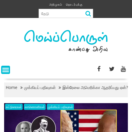
Skip
அறிமுகம்
தொடர்புக்கு
to
content
Home
முக்கியப் பதிவுகள்
இஸ்ரேலை அமெரிக்கா ஆதரிப்பது ஏன்?
கட்டுரைகள்
காணொளிகள்
முக்கியப் பதிவுகள்