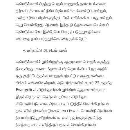
அமெரிக்காவிலிருந்து பெறும் ராணுவத் தளவாடங்களை
தற்காப்புக்காக மட்டுமே பிரயோகிக்க வேண்டும் என்றும்,
மனித உரிமை மீறல்களுக்குப் பிரயோகிக்கக் கூடாது என்றும்
அது சொல்கிறது. ஆனால், இந்த நிபந்தனையையெல்லாம்
அமெரிக்காவோ இஸ்ரேலோ பொருட்படுத்துவதில்லை
என்பதை நாம் பார்த்துக்கொண்டிருக்கிறோம்.
உள்நாட்டு அரசியல் நலன்
அமெரிக்காவில் இஸ்ரேலுக்கு ஆதரவான பொதுக் கருத்து
நிலவுகிறது. காஸா மீதான போர் தொடங்கிய பிறகு அதில்
ஒரு குறிப்பிடத்தக்க மாறுதல் ஏற்பட்டு வருவது உண்மை.
சிக்கல் என்னவென்றால், அமெரிக்காவின் சுமார் 25 சதவீத
Evangelical கிறிஸ்தவர்கள் இஸ்ரேல் ஆதரவாளர்களாக
இருக்கிறார்கள். அவர்கள் தம்மை கிறிஸ்தவ
ஸியோனிஸ்டுகளாக அடையாளப்படுத்திக்கொள்கிறார்கள்.
தங்களின் நிலைப்பாடுகளை பைபிளைக் கொண்டு அவர்கள்
நியாயப்படுத்துகிறார்கள். கடவுள் யூதர்களுக்கு அந்த
நிலத்தை வாக்களித்திருப்பதாகச் சொல்கிறார்கள்.