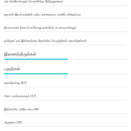
மத வெறியர்களும் மௌனித்த நீதித்துறையும்
ஹமாஸ் இயக்கத்தின் புதிய தலைவராக ஃகலீல் அல்ஹய்யா
நியாயமான கோபம் எப்போது தார்மீகக் கடமையாகிறது?
தமிழ்நாட்டில் இஸ்லாத்தை நோக்கிய பெருந்திரள் மதமாற்றங்கள்
இணைந்திருங்கள்
பகுதிகள்
உலகநோக்கு
(87)
அரச பயங்கரவாதம்
(57)
இஸ்லாமிய அறிவு மரபு
(49)
ஆளுமை
(39)