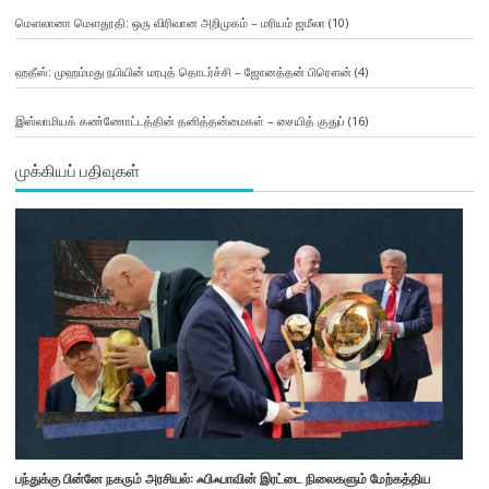
மௌலானா மௌதூதி: ஒரு விரிவான அறிமுகம் – மரியம் ஜமீலா
(10)
ஹதீஸ்: முஹம்மது நபியின் மரபுத் தொடர்ச்சி – ஜோனத்தன் பிரௌன்
(4)
இஸ்லாமியக் கண்ணோட்டத்தின் தனித்தன்மைகள் – சையித் குதுப்
(16)
முக்கியப் பதிவுகள்
பந்துக்கு பின்னே நகரும் அரசியல்: ஃபிஃபாவின் இரட்டை நிலைகளும் மேற்கத்திய