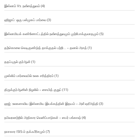
இஸ்லாம் Vs. நவீனத்துவம்
(4)
ஹிஜாப்: ஒரு பன்முகப் பார்வை
(3)
இஸ்லாமியக் கண்ணோட்டத்தில் நவீனத்துவமும் முற்போக்குவாதமும்
(5)
தற்கொலை வெடிகுண்டுத் தாக்குதல் பற்றி… – தலால் அசத்
(1)
ததப்புருல் குர்ஆன்
(1)
முஸ்லிம் பார்வையில் உலக சரித்திரம்
(1)
திருக்குர்ஆனின் நிழலில் – சையித் குதுப்
(11)
ஹஜ்: உலகளாவிய இஸ்லாமிய இயக்கத்தின் இதயம் – அலீ ஷரீஅத்தி
(3)
நபிவரலாற்றில் அதிகார வெளிப்பாடுகள் – ஸபர் பங்காஷ்
(4)
நாசகார ISIS-ம் தக்ஃபீரிசமும்
(7)