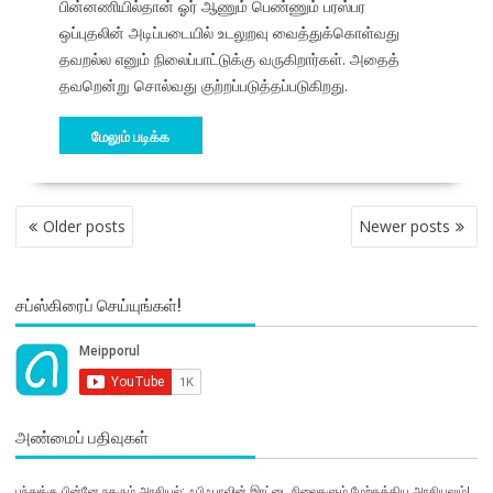
பின்னணியில்தான் ஓர் ஆணும் பெண்ணும் பரஸ்பர
ஒப்புதலின் அடிப்படையில் உடலுறவு வைத்துக்கொள்வது
தவறல்ல எனும் நிலைப்பாட்டுக்கு வருகிறார்கள். அதைத்
தவறென்று சொல்வது குற்றப்படுத்தப்படுகிறது.
மேலும் படிக்க
POSTS
Older posts
Newer posts
NAVIGATION
சப்ஸ்கிரைப் செய்யுங்கள்!
அண்மைப் பதிவுகள்
பந்துக்கு பின்னே நகரும் அரசியல்: ஃபிஃபாவின் இரட்டை நிலைகளும் மேற்கத்திய அரசியலும்!