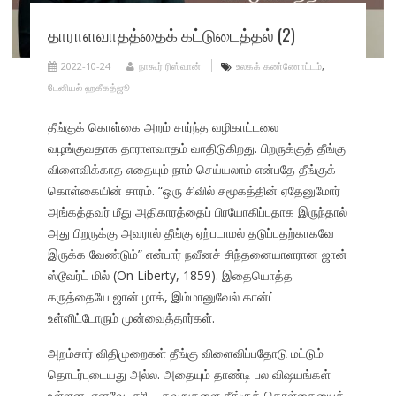
தாராளவாதத்தைக் கட்டுடைத்தல் (2)
2022-10-24
நாகூர் ரிஸ்வான்
உலகக் கண்ணோட்டம்
,
டேனியல் ஹகீகத்ஜூ
தீங்குக் கொள்கை அறம் சார்ந்த வழிகாட்டலை
வழங்குவதாக தாராளவாதம் வாதிடுகிறது. பிறருக்குத் தீங்கு
விளைவிக்காத எதையும் நாம் செய்யலாம் என்பதே தீங்குக்
கொள்கையின் சாரம். “ஒரு சிவில் சமூகத்தின் ஏதேனுமோர்
அங்கத்தவர் மீது அதிகாரத்தைப் பிரயோகிப்பதாக இருந்தால்
அது பிறருக்கு அவரால் தீங்கு ஏற்படாமல் தடுப்பதற்காகவே
இருக்க வேண்டும்” என்பார் நவீனச் சிந்தனையாளரான ஜான்
ஸ்டூவர்ட் மில் (On Liberty, 1859). இதையொத்த
கருத்தையே ஜான் ழாக், இம்மானுவேல் கான்ட்
உள்ளிட்டோரும் முன்வைத்தார்கள்.
அறம்சார் விதிமுறைகள் தீங்கு விளைவிப்பதோடு மட்டும்
தொடர்புடையது அல்ல. அதையும் தாண்டி பல விஷயங்கள்
உள்ளன. எனவே, சரி – தவறுகளை தீங்குக் கொள்கையைக்