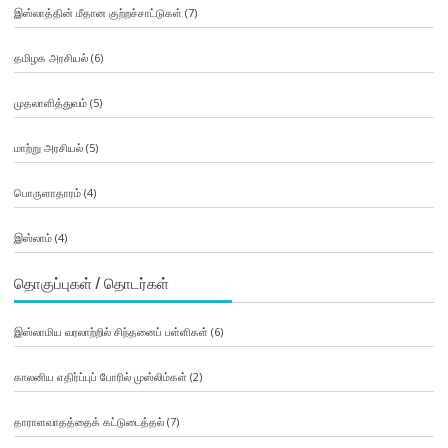
இஸ்லாத்தின் மீதான குற்றச்சாட்டுகள்
(7)
தமிழக அரசியல்
(6)
முதலாளித்துவம்
(5)
மாற்று அரசியல்
(5)
பொருளாதாரம்
(4)
இஸ்லாம்
(4)
தொகுப்புகள் / தொடர்கள்
இஸ்லாமிய வரலாற்றில் சிந்தனைப் பள்ளிகள்
(6)
காலனிய எதிர்ப்புப் போரில் முஸ்லிம்கள்
(2)
தாராளவாதத்தைக் கட்டுடைத்தல்
(7)