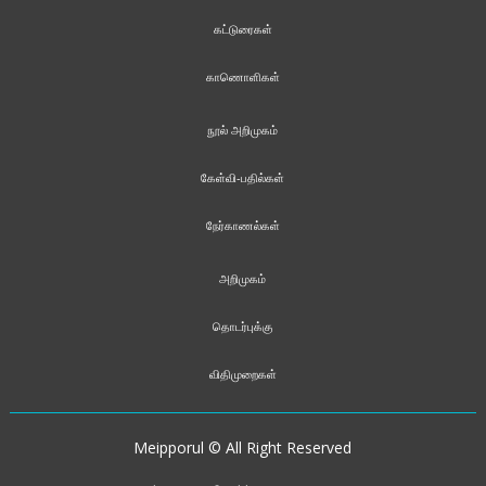
கட்டுரைகள்
காணொளிகள்
நூல் அறிமுகம்
கேள்வி-பதில்கள்
நேர்காணல்கள்
அறிமுகம்
தொடர்புக்கு
விதிமுறைகள்
Meipporul © All Right Reserved