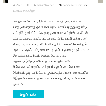
2022-11-18
நாகூர் ரிஸ்வான்
உலகக் கண்ணோட்டம்
,
டேனியல் ஹகீகத்ஜூ
பல இஸ்லாமியவாத இயக்கங்கள் சுதந்திரத்துக்காக
வாதிடுவோராகத் தங்களை அடையாளப்படுத்துவதுண்டு.
எகிப்தில் முஸ்லிம் சகோதரத்துவ இயக்கத்தின் அரசியல்
கட்சிக்குக்கூட சுதந்திரம் மற்றும் நீதிக் கட்சி என்றுதான்
பெயர். ஈரானியப் புரட்சியின்போது கொமைனீ போன்றோர்
ஆஸாதி (சுதந்திரம்) என்பதைத் தம் பிரதான முழக்கமாகக்
கொண்டிருந்தார்கள். இஸ்லாமியவாதிகள்
மதச்சார்பற்றோராகவோ தாராளவாதியாகவோ
இல்லையென்றாலும், சுதந்திரம் எனும் சொல்லாடலை
அவர்கள் ஒரு மதிப்பீடாக முன்வைத்தார்கள். உண்மையில்
அந்தச் சொல்லை நாம் விரும்பியவாறு பொருள் கொள்ள
முடியும்.
மேலும் படிக்க