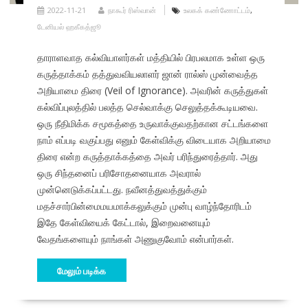
2022-11-21
நாகூர் ரிஸ்வான்
உலகக் கண்ணோட்டம்
,
டேனியல் ஹகீகத்ஜூ
தாராளவாத கல்வியாளர்கள் மத்தியில் பிரபலமாக உள்ள ஒரு
கருத்தாக்கம் தத்துவவியலாளர் ஜான் ரால்ஸ் முன்வைத்த
அறியாமை திரை (Veil of Ignorance). அவரின் கருத்துகள்
கல்விப்புலத்தில் பலத்த செல்வாக்கு செலுத்தக்கூடியவை.
ஒரு நீதிமிக்க சமூகத்தை உருவாக்குவதற்கான சட்டங்களை
நாம் எப்படி வகுப்பது எனும் கேள்விக்கு விடையாக அறியாமை
திரை என்ற கருத்தாக்கத்தை அவர் பரிந்துரைத்தார். அது
ஒரு சிந்தனைப் பரிசோதனையாக அவரால்
முன்னெடுக்கப்பட்டது. நவீனத்துவத்துக்கும்
மதச்சார்பின்மைமயமாக்கலுக்கும் முன்பு வாழ்ந்தோரிடம்
இதே கேள்வியைக் கேட்டால், இறைவனையும்
வேதங்களையும் நாங்கள் அணுகுவோம் என்பார்கள்.
மேலும் படிக்க