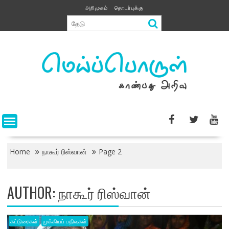
Skip
அறிமுகம்
தொடர்புக்கு
to
content
Home
நாகூர் ரிஸ்வான்
Page 2
AUTHOR: நாகூர் ரிஸ்வான்
கட்டுரைகள்
முக்கியப் பதிவுகள்