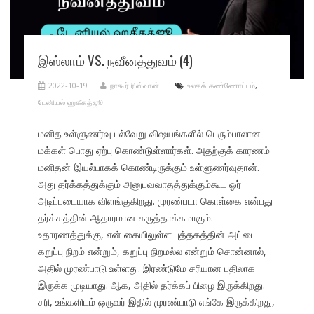
இஸ்லாம் VS. நவீனத்துவம் (4)
2022-10-19
நாகூர் ரிஸ்வான்
உலகக் கண்ணோட்டம்
,
டேனியல் ஹகீகத்ஜூ
மனித உள்ளுணர்வு பல்வேறு விஷயங்களில் பெரும்பாலான
மக்கள் பொது ஏற்பு கொண்டுள்ளார்கள். அதற்குக் காரணம்
மனிதன் இயல்பாகக் கொண்டிருக்கும் உள்ளுணர்வுதான்.
அது தர்க்கத்துக்கும் அனுபவவாதத்துக்கும்கூட ஓர்
அடிப்படையாக விளங்குகிறது. முரண்படா கொள்கை என்பது
தர்க்கத்தின் ஆதாரமான கருத்தாக்கமாகும்.
உதாரணத்துக்கு, என் கையிலுள்ள புத்தகத்தின் அட்டை
கறுப்பு நிறம் என்றும், கறுப்பு நிறமல்ல என்றும் சொன்னால்,
அதில் முரண்பாடு உள்ளது. இரண்டுமே சரியான பதிலாக
இருக்க முடியாது. ஆக, அதில் தர்க்கப் பிழை இருக்கிறது.
சரி, உங்களிடம் ஒருவர் இதில் முரண்பாடு எங்கே இருக்கிறது,