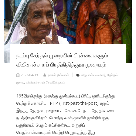
நடப்பு தேர்தல் முறையின் பிரச்னைகளும்
விகிதாச்சாரப் பிரதிநிதித்துவ முறையும்
2023-04-19
நாகூர் ரிஸ்வான்
சிறுபான்மையினர்
,
தேர்தல்
முறை
,
விகிதாச்சாரப் பிரதிநித்துவம்
1952இலிருந்து (அதற்கு முன்பும்கூட) பிரிட்டிஷாரிடமிருந்து
பெற்றுக்கொண்ட FPTP (First-past-the-post) எனும்
இந்தத் தேர்தல் முறையைக் கொண்டே நாம் தேர்தல்களை
நடத்திவருகிறோம். மொத்த வாக்குகளில் மூன்றில் ஒரு
பகுதியைப் பெறும் கட்சிகள்கூட அறுதிப்
பெரும்பான்மையுடன் வெற்றி பெறுவதற்கு இது