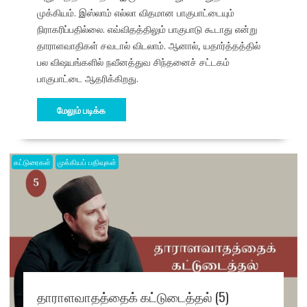
முக்கியம். இஸ்லாம் எல்லா விதமான பாகுபாட்டையும்
நிராகரிப்பதில்லை. எவ்விதத்திலும் பாகுபாடு கூடாது என்று
தாராளவாதிகள் சவடால் விடலாம். ஆனால், யதார்த்தத்தில்
பல விஷயங்களில் நவீனத்துவ சிந்தனைச் சட்டகம்
பாகுபாட்டை ஆதரிக்கிறது.
மேலும் படிக்க
கட்டுரைகள்
முக்கியப் பதிவுகள்
தாராளவாதத்தைக் கட்டுடைத்தல் (5)