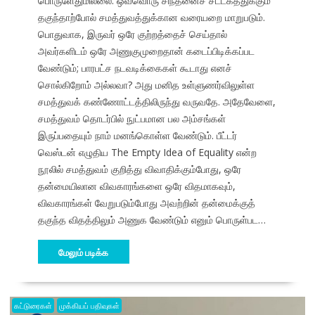
பொருளேதுமில்லை. ஒவ்வொரு சிந்தனைச் சட்டகத்துக்கும்
தகுந்தாற்போல் சமத்துவத்துக்கான வரையறை மாறுபடும்.
பொதுவாக, இருவர் ஒரே குற்றத்தைச் செய்தால்
அவர்களிடம் ஒரே அணுகுமுறைதான் கடைப்பிடிக்கப்பட
வேண்டும்; பாரபட்ச நடவடிக்கைகள் கூடாது எனச்
சொல்கிறோம் அல்லவா? அது மனித உள்ளுணர்விலுள்ள
சமத்துவக் கண்ணோட்டத்திலிருந்து வருவதே. அதேவேளை,
சமத்துவம் தொடர்பில் நுட்பமான பல அம்சங்கள்
இருப்பதையும் நாம் மனங்கொள்ள வேண்டும். பீட்டர்
வெஸ்டன் எழுதிய The Empty Idea of Equality என்ற
நூலில் சமத்துவம் குறித்து விவாதிக்கும்போது, ஒரே
தன்மையிலான விவகாரங்களை ஒரே விதமாகவும்,
விவகாரங்கள் வேறுபடும்போது அவற்றின் தன்மைக்குத்
தகுந்த விதத்திலும் அணுக வேண்டும் எனும் பொருள்பட…
மேலும் படிக்க
கட்டுரைகள்
முக்கியப் பதிவுகள்