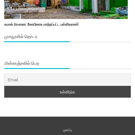
கமால் மௌலா: கோயிலாக மாற்றப்பட்ட பள்ளிவாசல்!
முகநூலில் தொடர
மின்னஞ்சலில் பெற
முகப்பு