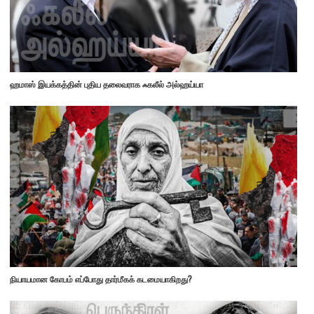
ஹமாஸ் இயக்கத்தின் புதிய தலைவராக ஃகலீல் அல்ஹய்யா
நியாயமான கோபம் எப்போது தார்மீகக் கடமையாகிறது?