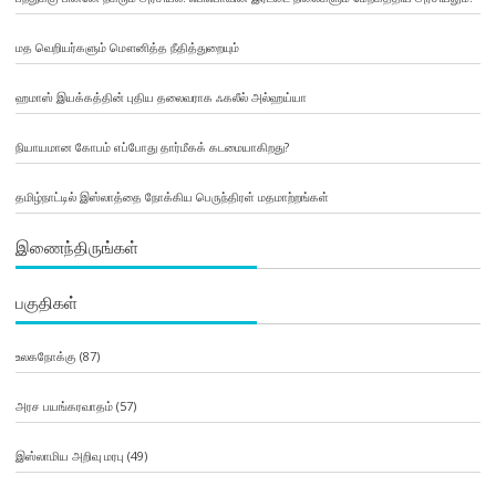
மத வெறியர்களும் மௌனித்த நீதித்துறையும்
ஹமாஸ் இயக்கத்தின் புதிய தலைவராக ஃகலீல் அல்ஹய்யா
நியாயமான கோபம் எப்போது தார்மீகக் கடமையாகிறது?
தமிழ்நாட்டில் இஸ்லாத்தை நோக்கிய பெருந்திரள் மதமாற்றங்கள்
இணைந்திருங்கள்
பகுதிகள்
உலகநோக்கு
(87)
அரச பயங்கரவாதம்
(57)
இஸ்லாமிய அறிவு மரபு
(49)