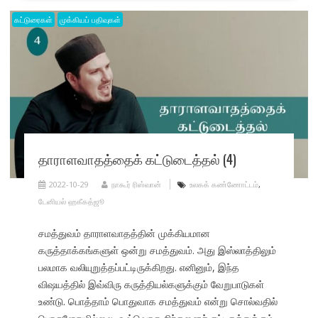
கட்டுரைகள்
முக்கியப் பதிவுகள்
தாராளவாதத்தைக் கட்டுடைத்தல் (4)
2022-10-29
நாகூர் ரிஸ்வான்
உலகக் கண்ணோட்டம்
,
டேனியல் ஹகீகத்ஜூ
சமத்துவம் தாராளவாதத்தின் முக்கியமான
கருத்தாக்கங்களுள் ஒன்று சமத்துவம். அது இஸ்லாத்திலும்
பலமாக வலியுறுத்தப்பட்டிருக்கிறது. எனினும், இந்த
விஷயத்தில் இவ்விரு கருத்தியல்களுக்கும் வேறுபாடுகள்
உண்டு. பொத்தாம் பொதுவாக சமத்துவம் என்று சொல்வதில்