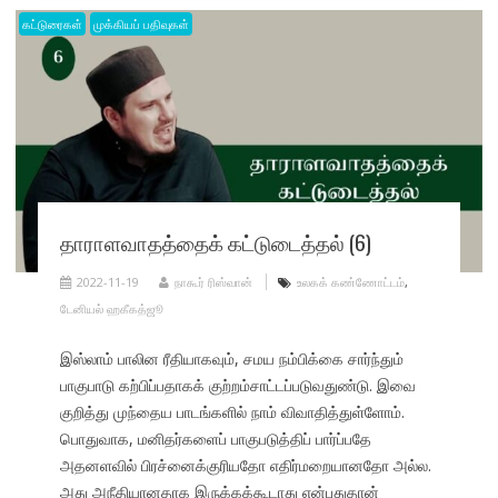
கட்டுரைகள்
முக்கியப் பதிவுகள்
தாராளவாதத்தைக் கட்டுடைத்தல் (6)
2022-11-19
நாகூர் ரிஸ்வான்
உலகக் கண்ணோட்டம்
,
டேனியல் ஹகீகத்ஜூ
இஸ்லாம் பாலின ரீதியாகவும், சமய நம்பிக்கை சார்ந்தும்
பாகுபாடு கற்பிப்பதாகக் குற்றம்சாட்டப்படுவதுண்டு. இவை
குறித்து முந்தைய பாடங்களில் நாம் விவாதித்துள்ளோம்.
பொதுவாக, மனிதர்களைப் பாகுபடுத்திப் பார்ப்பதே
அதனளவில் பிரச்னைக்குரியதோ எதிர்மறையானதோ அல்ல.
அது அநீதியானதாக இருக்கக்கூடாது என்பதுதான்