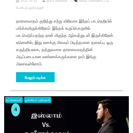
2022-10-22
நாகூர் ரிஸ்வான்
உலகக் கண்ணோட்டம்
,
டேனியல் ஹகீகத்ஜூ
தாராளவாதம் குறித்து சற்று விரிவாக இந்தப் பாடநெறியில்
பார்க்கவிருக்கிறோம். இந்தக் கருப்பொருளில்
பாடமெடுப்பதற்கு நான் மிகுந்த ஆர்வத்துடன் இருக்கிறேன்.
ஏனெனில், இது எனக்கு மிகவும் பிடித்தமான தலைப்பு. ஒரு
கருத்தியலாக, தத்துவமாக தாராளவாதத்தின்
அடிப்படையான எண்ணக்கருக்களை நாம் இங்கு
அலசவுள்ளோம்.
மேலும் படிக்க
கட்டுரைகள்
முக்கியப் பதிவுகள்