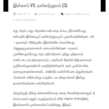
இஸ்லாம் VS. நவீனத்துவம் (3)
2022-10-13
நாகூர் ரிஸ்வான்
உலகக் கண்ணோட்டம்
,
டேனியல் ஹகீகத்ஜூ
எது அறம், எது அறமல்ல என்பதை எப்படி தீர்மானிப்பது
என்பதில் இஸ்லாமும் நவீனத்துவமும் முரண்படுகின்றன. சரி
– தவறைப் பிரித்தறிய இரண்டுமே வெவ்வேறு
அணுகுமுறைகளைக் கையாள்கின்றன. சமூகம்
முன்னேறும்போது அற மதிப்பீடுகள் புதிது புதிதாகக்
கண்டடையப்படுவதாகவும், மதங்கள் தேங்கி நிற்பதாகவும்
முற்போக்குவாதிகள் வாதிடுகின்றனர். நாம் முன்சென்ற
தலைமுறையினரைவிட அறிவில் வளர்ச்சியடைந்துள்ளதால்
அவர்கள் சரியென்று கருதிய பல விஷயங்கள் இன்று
தவறாகியுள்ளன என்கிறார்கள்.
பிறருக்குத் தீங்கு விளைவிக்காத எதை வேண்டுமானாலும் நீ
செய்யலாம் எனும் கருத்தாக்கம் (No Harm Principle)
இவர்களால் முன்வைக்கப்படுகிறது. இந்தப்