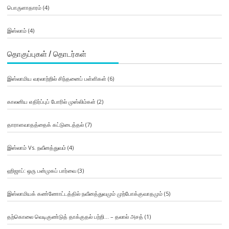
பொருளாதாரம்
(4)
இஸ்லாம்
(4)
தொகுப்புகள் / தொடர்கள்
இஸ்லாமிய வரலாற்றில் சிந்தனைப் பள்ளிகள்
(6)
காலனிய எதிர்ப்புப் போரில் முஸ்லிம்கள்
(2)
தாராளவாதத்தைக் கட்டுடைத்தல்
(7)
இஸ்லாம் Vs. நவீனத்துவம்
(4)
ஹிஜாப்: ஒரு பன்முகப் பார்வை
(3)
இஸ்லாமியக் கண்ணோட்டத்தில் நவீனத்துவமும் முற்போக்குவாதமும்
(5)
தற்கொலை வெடிகுண்டுத் தாக்குதல் பற்றி… – தலால் அசத்
(1)