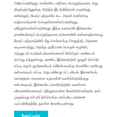
அறியப்படுகிறது. கண்ணிய மதிப்பை பொறுத்தவரை அது
திருக்குர்ஆனுக்கு அடுத்த இடத்தில்தான் வருகிறது
என்றாலும், வேதப் புத்தகமே கூட அதன் கண்ணாடி
வழியாகத்தான் பொருள்கொள்ளப்படுகிறது,
புரிந்துகொள்ளப்படுகிறது. இந்த வகையில் இஸ்லாமிய
நாகரிகத்தைப் பொறுத்தவரை நபிகளாரின் சுன்னாஹ்வானது
வேதப் புத்தகத்தின் மீது செல்வாக்கு செலுத்தி, அதனை
வடிவமைத்து, அதற்கு குறிப்பான பொருள் வழங்கி,
அதனுடன் கூடுதல் விவரங்களைச் சேர்க்கும் பணியைச்
செய்து வந்துள்ளது. எனவே, இஸ்லாத்தின் தூதுச் செய்தி
எப்படி ஏழாம் நூற்றாண்டில் அரேபியாவுக்கு வெளியே பரவியது
என்பதையும்; எப்படி அது பல்வேறு சட்டவியல், இறையியல்,
மறைஞான மரபுகளை உருவாக்கி வளர்த்தெடுத்தது
என்பதையும்; இஸ்லாமிய நாகரிகத்தின் கலாச்சார
பரிமாணங்களையும் புரிந்துகொள்ள வேண்டுமென்றால், நாம்
முஹம்மது நபி விட்டுச்சென்ற பாரம்பரிய மரபினை
படிப்பதிலிருந்தே துவங்க வேண்டியுள்ளது.
மேலும் படிக்க