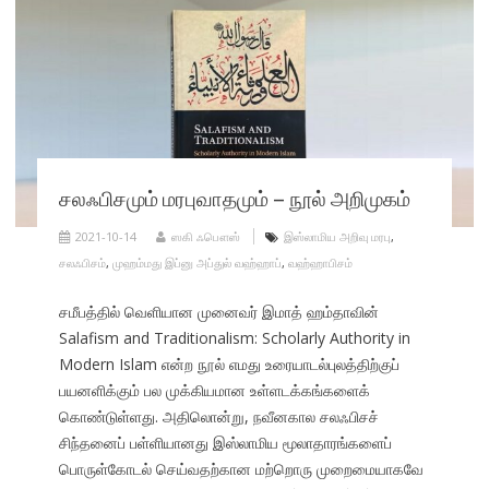
சலஃபிசமும் மரபுவாதமும் – நூல் அறிமுகம்
2021-10-14
ஸகி ஃபௌஸ்
இஸ்லாமிய அறிவு மரபு
,
சலஃபிசம்
,
முஹம்மது இப்னு அப்துல் வஹ்ஹாப்
,
வஹ்ஹாபிசம்
சமீபத்தில் வெளியான முனைவர் இமாத் ஹம்தாவின்
Salafism and Traditionalism: Scholarly Authority in
Modern Islam என்ற நூல் எமது உரையாடல்புலத்திற்குப்
பயனளிக்கும் பல முக்கியமான உள்ளடக்கங்களைக்
கொண்டுள்ளது. அதிலொன்று, நவீனகால சலஃபிசச்
சிந்தனைப் பள்ளியானது இஸ்லாமிய மூலாதாரங்களைப்
பொருள்கோடல் செய்வதற்கான மற்றொரு முறைமையாகவே