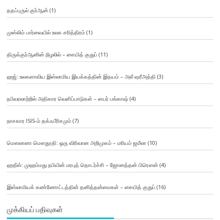
ததப்புருல் குர்ஆன்
(1)
முஸ்லிம் பார்வையில் உலக சரித்திரம்
(1)
திருக்குர்ஆனின் நிழலில் – சையித் குதுப்
(11)
ஹஜ்: உலகளாவிய இஸ்லாமிய இயக்கத்தின் இதயம் – அலீ ஷரீஅத்தி
(3)
நபிவரலாற்றில் அதிகார வெளிப்பாடுகள் – ஸபர் பங்காஷ்
(4)
நாசகார ISIS-ம் தக்ஃபீரிசமும்
(7)
மௌலானா மௌதூதி: ஒரு விரிவான அறிமுகம் – மரியம் ஜமீலா
(10)
ஹதீஸ்: முஹம்மது நபியின் மரபுத் தொடர்ச்சி – ஜோனத்தன் பிரௌன்
(4)
இஸ்லாமியக் கண்ணோட்டத்தின் தனித்தன்மைகள் – சையித் குதுப்
(16)
முக்கியப் பதிவுகள்