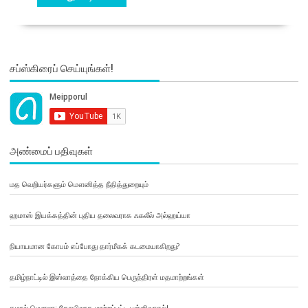
சப்ஸ்கிரைப் செய்யுங்கள்!
அண்மைப் பதிவுகள்
மத வெறியர்களும் மௌனித்த நீதித்துறையும்
ஹமாஸ் இயக்கத்தின் புதிய தலைவராக ஃகலீல் அல்ஹய்யா
நியாயமான கோபம் எப்போது தார்மீகக் கடமையாகிறது?
தமிழ்நாட்டில் இஸ்லாத்தை நோக்கிய பெருந்திரள் மதமாற்றங்கள்
கமால் மௌலா: கோயிலாக மாற்றப்பட்ட பள்ளிவாசல்!