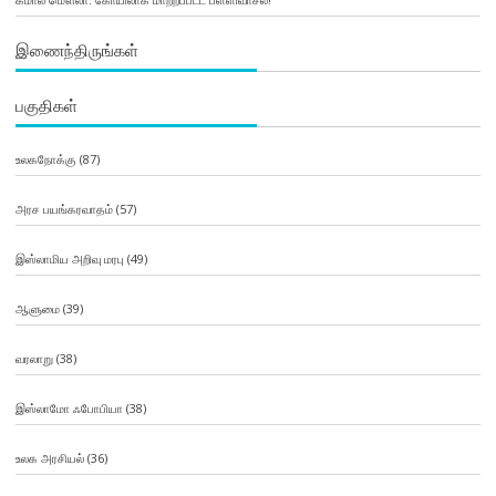
இணைந்திருங்கள்
பகுதிகள்
உலகநோக்கு
(87)
அரச பயங்கரவாதம்
(57)
இஸ்லாமிய அறிவு மரபு
(49)
ஆளுமை
(39)
வரலாறு
(38)
இஸ்லாமோ ஃபோபியா
(38)
உலக அரசியல்
(36)