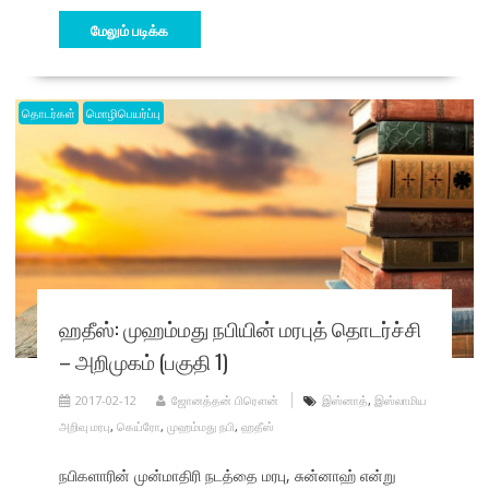
மேலும் படிக்க
தொடர்கள்
மொழிபெயர்ப்பு
ஹதீஸ்: முஹம்மது நபியின் மரபுத் தொடர்ச்சி
– அறிமுகம் (பகுதி 1)
2017-02-12
ஜோனத்தன் பிரௌன்
இஸ்னாத்
,
இஸ்லாமிய
அறிவு மரபு
,
கெய்ரோ
,
முஹம்மது நபி
,
ஹதீஸ்
நபிகளாரின் முன்மாதிரி நடத்தை மரபு, சுன்னாஹ் என்று