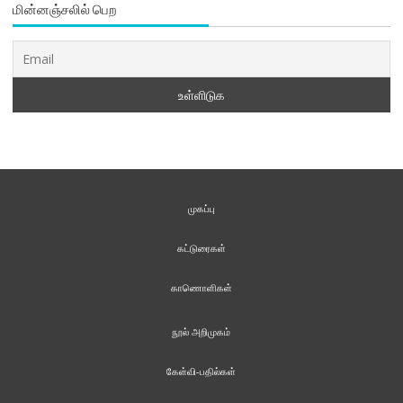
மின்னஞ்சலில் பெற
முகப்பு
கட்டுரைகள்
காணொளிகள்
நூல் அறிமுகம்
கேள்வி-பதில்கள்