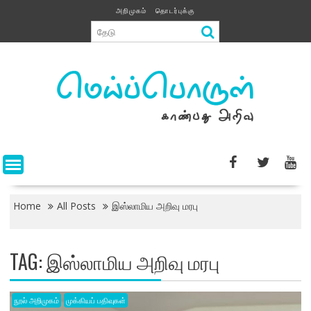
Skip
அறிமுகம்
தொடர்புக்கு
to
content
Home
All Posts
இஸ்லாமிய அறிவு மரபு
TAG:
இஸ்லாமிய அறிவு மரபு
நூல் அறிமுகம்
முக்கியப் பதிவுகள்