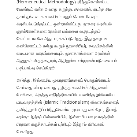
(Hermeneutical Methodology) புரிந்துகொள்ளப்பட
வேண்டும் என்ற அவரது கருத்து. ஏனெனில், கடந்த சில
தசாப்தங்களாக சலஃபிசம் எனும் சொல் மிகவும்
அரசியல்படுத்தப்பட்ட ஒன்றாகிவிட்டது. நாசகர அரசியல்
குறிக்கோள்களை நோக்கி மக்களை வழிநடத்தும்
கோட்பாடாகவே அது பார்க்கப்படுகிறது. இது தவறான
கண்ணோட்டம் என்று கூறும் நூலாசிரியர், சலஃபிசத்தின்
மையமான வாதங்களையும், மூலாதாரங்களை அவர்கள்
அணுகும் விதத்தையும், அதிலுள்ள உள்முரண்பாடுகளையும்
பகுப்பாய்வு செய்கிறார்.
அடுத்து, இஸ்லாமிய மூலாதாரங்களைப் பொருள்கோடல்
செய்வது எப்படி என்பது குறித்த சலஃபிசச் சிந்தனைப்
போக்கை, அதற்கு எதிர்த்திசையில் பயணித்த இஸ்லாமிய
மரபுவாதத்தின் (Islamic Traditionalism) விவாதங்களைத்
தவிர்த்துவிட்டுப் புரிந்துகொள்ள முடியாது என்கிறார் இமாத்
ஹம்தா. இந்தப் பின்னணியில், இஸ்லாமிய மரபுவாதத்தின்
பிரதான கருத்தாடல்கள் பற்றியும் இந்நூல் விரிவாகப்
பேசுகிறது.