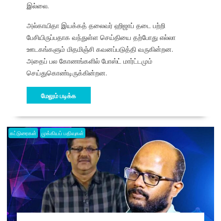
இல்லை.
அல்காயிதா இயக்கத் தலைவர் ஹிஜாப் தடை பற்றி
பேசியிருப்பதாக வந்துள்ள செய்தியை தற்போது எல்லா
ஊடகங்களும் மிதமிஞ்சி கவனப்படுத்தி வருகின்றன.
அதைப் பல கோணங்களில் போஸ்ட் மார்ட்டமும்
செய்துகொண்டிருக்கின்றன.
மேலும் படிக்க
கட்டுரைகள்
முக்கியப் பதிவுகள்