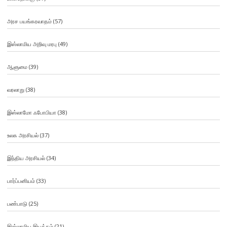
அரச பயங்கரவாதம்
(57)
இஸ்லாமிய அறிவு மரபு
(49)
ஆளுமை
(39)
வரலாறு
(38)
இஸ்லாமோ ஃபோபியா
(38)
உலக அரசியல்
(37)
இந்திய அரசியல்
(34)
பார்ப்பனியம்
(33)
பண்பாடு
(25)
இஸ்லாமிய இயக்கம்
(21)