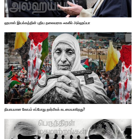
ஹமாஸ் இயக்கத்தின் புதிய தலைவராக ஃகலீல் அல்ஹய்யா
நியாயமான கோபம் எப்போது தார்மீகக் கடமையாகிறது?