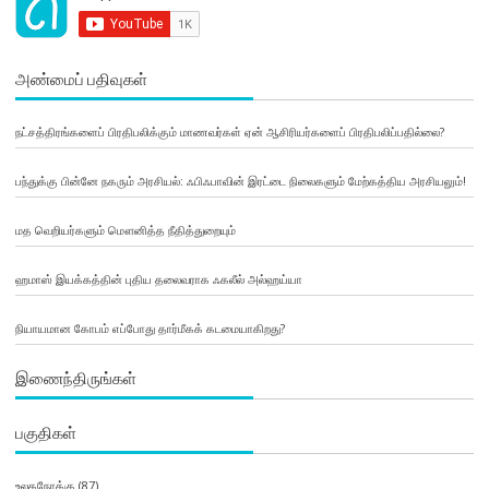
அண்மைப் பதிவுகள்
நட்சத்திரங்களைப் பிரதிபலிக்கும் மாணவர்கள் ஏன் ஆசிரியர்களைப் பிரதிபலிப்பதில்லை?
பந்துக்கு பின்னே நகரும் அரசியல்: ஃபிஃபாவின் இரட்டை நிலைகளும் மேற்கத்திய அரசியலும்!
மத வெறியர்களும் மௌனித்த நீதித்துறையும்
ஹமாஸ் இயக்கத்தின் புதிய தலைவராக ஃகலீல் அல்ஹய்யா
நியாயமான கோபம் எப்போது தார்மீகக் கடமையாகிறது?
இணைந்திருங்கள்
பகுதிகள்
உலகநோக்கு
(87)