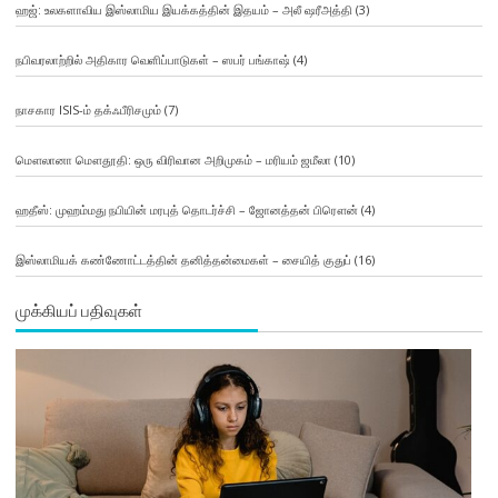
ஹஜ்: உலகளாவிய இஸ்லாமிய இயக்கத்தின் இதயம் – அலீ ஷரீஅத்தி
(3)
நபிவரலாற்றில் அதிகார வெளிப்பாடுகள் – ஸபர் பங்காஷ்
(4)
நாசகார ISIS-ம் தக்ஃபீரிசமும்
(7)
மௌலானா மௌதூதி: ஒரு விரிவான அறிமுகம் – மரியம் ஜமீலா
(10)
ஹதீஸ்: முஹம்மது நபியின் மரபுத் தொடர்ச்சி – ஜோனத்தன் பிரௌன்
(4)
இஸ்லாமியக் கண்ணோட்டத்தின் தனித்தன்மைகள் – சையித் குதுப்
(16)
முக்கியப் பதிவுகள்