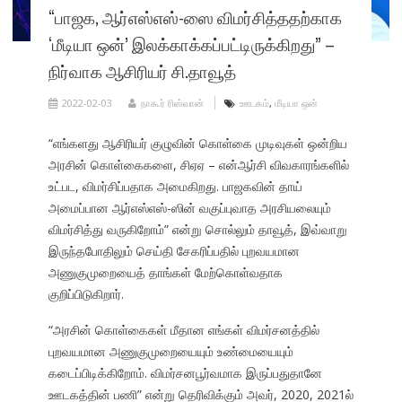
“பாஜக, ஆர்எஸ்எஸ்-ஸை விமர்சித்ததற்காக
‘மீடியா ஒன்’ இலக்காக்கப்பட்டிருக்கிறது” –
நிர்வாக ஆசிரியர் சி.தாவூத்
2022-02-03
நாகூர் ரிஸ்வான்
ஊடகம்
,
மீடியா ஒன்
“எங்களது ஆசிரியர் குழுவின் கொள்கை முடிவுகள் ஒன்றிய
அரசின் கொள்கைகளை, சிஏஏ – என்ஆர்சி விவகாரங்களில்
உட்பட, விமர்சிப்பதாக அமைகிறது. பாஜகவின் தாய்
அமைப்பான ஆர்எஸ்எஸ்-ஸின் வகுப்புவாத அரசியலையும்
விமர்சித்து வருகிறோம்” என்று சொல்லும் தாவூத், இவ்வாறு
இருந்தபோதிலும் செய்தி சேகரிப்பதில் புறவயமான
அணுகுமுறையைத் தாங்கள் மேற்கொள்வதாக
குறிப்பிடுகிறார்.
“அரசின் கொள்கைகள் மீதான எங்கள் விமர்சனத்தில்
புறவயமான அணுகுமுறையையும் உண்மையையும்
கடைப்பிடிக்கிறோம். விமர்சனபூர்வமாக இருப்பதுதானே
ஊடகத்தின் பணி” என்று தெரிவிக்கும் அவர், 2020, 2021ல்