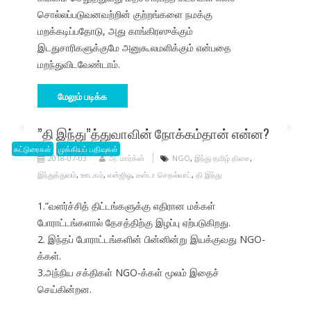
சொல்லப்படுவனவற்றின் குற்றங்களை நமக்கு
மறக்கடிப்பதோடு, அது காங்கிரஸுக்கும்
இடதுசாரிகளுக்குமே அனுகூலமளிக்கும் என்பதை
மறந்துவிடவேண்டாம்.
மேலும் படிக்க
”தி இந்து”த்துவாவின் நோக்கம்தான் என்ன?
கட்டுரைகள்
முக்கியப் பதிவுகள்
2018-07-03
அ. மார்க்ஸ்
NGO
,
இந்து தமிழ் திசை
,
இந்துத்துவம்
,
ஊடகம்
,
என்ஜிஓ
,
டீஸ்டா செதல்வாட்
,
தி இந்து
1.”வளர்ச்சித் திட்டங்களுக்கு எதிரான மக்கள்
போராட்டங்களால் தேசத்திற்கு இழப்பு ஏற்படுகிறது.
2. இந்தப் போராட்டங்களின் பின்னின்று இயக்குவது NGO-
க்கள்.
3.அந்நிய சக்திகள் NGO-க்கள் மூலம் இதைச்
செய்கின்றன.