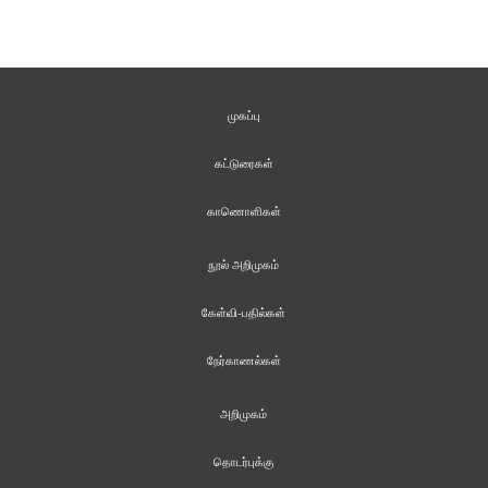
முகப்பு
கட்டுரைகள்
காணொளிகள்
நூல் அறிமுகம்
கேள்வி-பதில்கள்
நேர்காணல்கள்
அறிமுகம்
தொடர்புக்கு