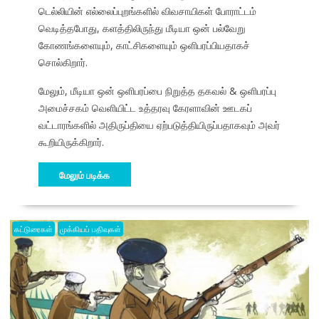
டெல்லியின் எல்லைப்புறங்களில் விவசாயிகள் போராட்டம்
வெடித்தபோது, களத்திலிருந்து மீடியா ஒன் பல்வேறு
கோணங்களையும், காட்சிகளையும் ஒளிபரப்பியதாகச்
சொல்கிறார்.
மேலும், மீடியா ஒன் ஒளிபரப்பை நிறுத்த தகவல் & ஒளிபரப்பு
அமைச்சகம் வெளியிட்ட உத்தரவு கேரளாவின் ஊடகப்
வட்டாரங்களில் அதிருப்தியை ஏற்படுத்தியிருப்பதாகவும் அவர்
கூறியிருக்கிறார்.
மேலும் படிக்க
கட்டுரைகள்
முக்கியப் பதிவுகள்