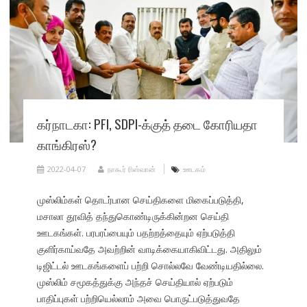
கர்நாடகா: PFI, SDPI-க்குத் தடை கோரியதா
காங்கிரஸ்?
2022-04-07
நாகூர் ரிஸ்வான்
ஊடகம்
முஸ்லிம்கள் தொடர்பான செய்திகளை மிகைப்படுத்தி,
மசாலா தூவித் தந்துகொண்டிருக்கின்றன செய்தி
ஊடகங்கள். பரபரப்பையும் பதற்றத்தையும் ஏற்படுத்தி
குளிர்காய்வதே அவற்றின் வாடிக்கையாகிவிட்டது. அதிலும்
டிஜிட்டல் ஊடகங்களைப் பற்றி சொல்லவே வேண்டியதில்லை.
முஸ்லிம் சமூகத்துக்கு அந்தச் செய்தியால் ஏற்படும்
பாதிப்புகள் பற்றியெல்லாம் அவை பொருட்படுத்துவதே