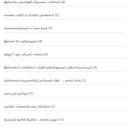
இஸ்லாமிய வரலாற்றில் சிந்தனைப் பள்ளிகள்
(6)
காலனிய எதிர்ப்புப் போரில் முஸ்லிம்கள்
(2)
தாராளவாதத்தைக் கட்டுடைத்தல்
(7)
இஸ்லாம் Vs. நவீனத்துவம்
(4)
ஹிஜாப்: ஒரு பன்முகப் பார்வை
(3)
இஸ்லாமியக் கண்ணோட்டத்தில் நவீனத்துவமும் முற்போக்குவாதமும்
(5)
தற்கொலை வெடிகுண்டுத் தாக்குதல் பற்றி… – தலால் அசத்
(1)
ததப்புருல் குர்ஆன்
(1)
முஸ்லிம் பார்வையில் உலக சரித்திரம்
(1)
திருக்குர்ஆனின் நிழலில் – சையித் குதுப்
(11)