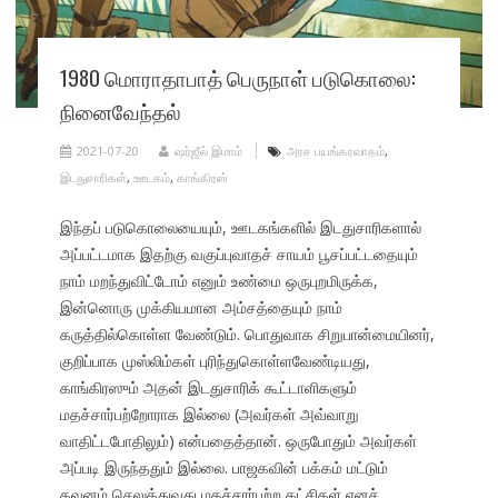
1980 மொராதாபாத் பெருநாள் படுகொலை:
நினைவேந்தல்
2021-07-20
ஷர்ஜீல் இமாம்
அரச பயங்கரவாதம்
,
இடதுசாரிகள்
,
ஊடகம்
,
காங்கிரஸ்
இந்தப் படுகொலையையும், ஊடகங்களில் இடதுசாரிகளால்
அப்பட்டமாக இதற்கு வகுப்புவாதச் சாயம் பூசப்பட்டதையும்
நாம் மறந்துவிட்டோம் எனும் உண்மை ஒருபுறமிருக்க,
இன்னொரு முக்கியமான அம்சத்தையும் நாம்
கருத்தில்கொள்ள வேண்டும். பொதுவாக சிறுபான்மையினர்,
குறிப்பாக முஸ்லிம்கள் புரிந்துகொள்ளவேண்டியது,
காங்கிரஸும் அதன் இடதுசாரிக் கூட்டாளிகளும்
மதச்சார்பற்றோராக இல்லை (அவர்கள் அவ்வாறு
வாதிட்டபோதிலும்) என்பதைத்தான். ஒருபோதும் அவர்கள்
அப்படி இருந்ததும் இல்லை. பாஜகவின் பக்கம் மட்டும்
கவனம் செலுத்துவது மதச்சார்பற்ற கட்சிகள் எனச்