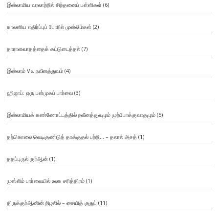
இஸ்லாமிய வரலாற்றில் சிந்தனைப் பள்ளிகள்
(6)
காலனிய எதிர்ப்புப் போரில் முஸ்லிம்கள்
(2)
தாராளவாதத்தைக் கட்டுடைத்தல்
(7)
இஸ்லாம் Vs. நவீனத்துவம்
(4)
ஹிஜாப்: ஒரு பன்முகப் பார்வை
(3)
இஸ்லாமியக் கண்ணோட்டத்தில் நவீனத்துவமும் முற்போக்குவாதமும்
(5)
தற்கொலை வெடிகுண்டுத் தாக்குதல் பற்றி… – தலால் அசத்
(1)
ததப்புருல் குர்ஆன்
(1)
முஸ்லிம் பார்வையில் உலக சரித்திரம்
(1)
திருக்குர்ஆனின் நிழலில் – சையித் குதுப்
(11)