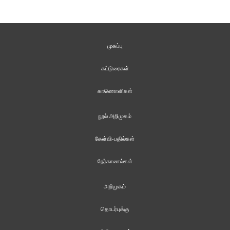
முகப்பு
கட்டுரைகள்
காணொளிகள்
நூல் அறிமுகம்
கேள்வி-பதில்கள்
நேர்காணல்கள்
அறிமுகம்
தொடர்புக்கு