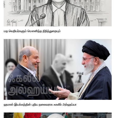
மத வெறியர்களும் மௌனித்த நீதித்துறையும்
ஹமாஸ் இயக்கத்தின் புதிய தலைவராக ஃகலீல் அல்ஹய்யா