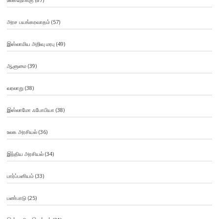
அரச பயங்கரவாதம்
(57)
இஸ்லாமிய அறிவு மரபு
(49)
ஆளுமை
(39)
வரலாறு
(38)
இஸ்லாமோ ஃபோபியா
(38)
உலக அரசியல்
(36)
இந்திய அரசியல்
(34)
பார்ப்பனியம்
(33)
பண்பாடு
(25)