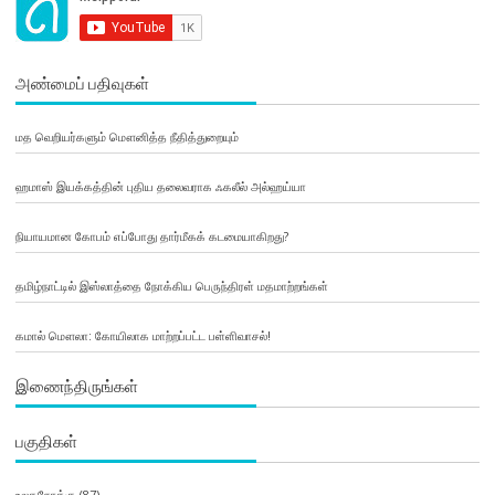
அண்மைப் பதிவுகள்
மத வெறியர்களும் மௌனித்த நீதித்துறையும்
ஹமாஸ் இயக்கத்தின் புதிய தலைவராக ஃகலீல் அல்ஹய்யா
நியாயமான கோபம் எப்போது தார்மீகக் கடமையாகிறது?
தமிழ்நாட்டில் இஸ்லாத்தை நோக்கிய பெருந்திரள் மதமாற்றங்கள்
கமால் மௌலா: கோயிலாக மாற்றப்பட்ட பள்ளிவாசல்!
இணைந்திருங்கள்
பகுதிகள்
உலகநோக்கு
(87)