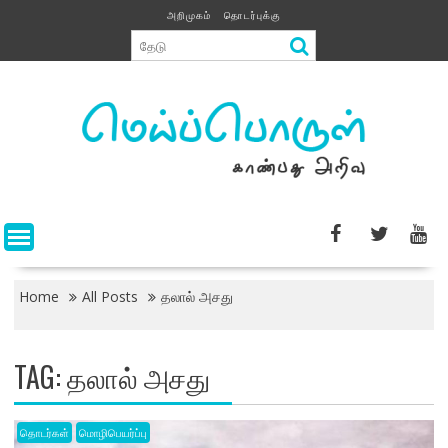
Skip
அறிமுகம்
தொடர்புக்கு
to
content
Home
All Posts
தலால் அசது
TAG:
தலால் அசது
தொடர்கள்
மொழிபெயர்ப்பு