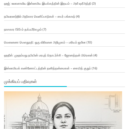
ஹஜ்: உலகளாவிய இஸ்லாமிய இயக்கத்தின் இதயம் – அலீ ஷரீஅத்தி
(3)
நபிவரலாற்றில் அதிகார வெளிப்பாடுகள் – ஸபர் பங்காஷ்
(4)
நாசகார ISIS-ம் தக்ஃபீரிசமும்
(7)
மௌலானா மௌதூதி: ஒரு விரிவான அறிமுகம் – மரியம் ஜமீலா
(10)
ஹதீஸ்: முஹம்மது நபியின் மரபுத் தொடர்ச்சி – ஜோனத்தன் பிரௌன்
(4)
இஸ்லாமியக் கண்ணோட்டத்தின் தனித்தன்மைகள் – சையித் குதுப்
(16)
முக்கியப் பதிவுகள்