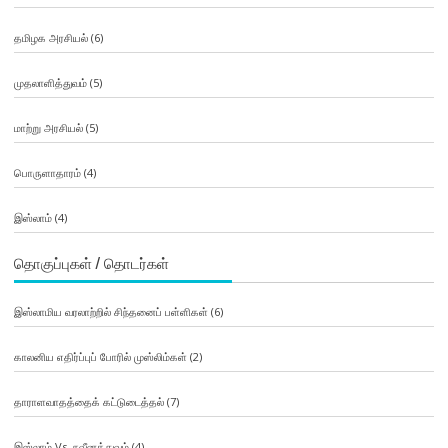
தமிழக அரசியல்
(6)
முதலாளித்துவம்
(5)
மாற்று அரசியல்
(5)
பொருளாதாரம்
(4)
இஸ்லாம்
(4)
தொகுப்புகள் / தொடர்கள்
இஸ்லாமிய வரலாற்றில் சிந்தனைப் பள்ளிகள்
(6)
காலனிய எதிர்ப்புப் போரில் முஸ்லிம்கள்
(2)
தாராளவாதத்தைக் கட்டுடைத்தல்
(7)
இஸ்லாம் Vs. நவீனத்துவம்
(4)