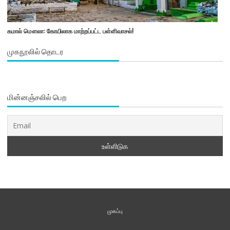
கமால் மௌலா: கோயிலாக மாற்றப்பட்ட பள்ளிவாசல்!
முகநூலில் தொடர
மின்னஞ்சலில் பெற
முகப்பு