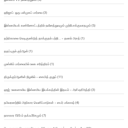
ஹிஜாப்: ஒரு பன்முகப் பார்வை
(3)
இஸ்லாமியக் கண்ணோட்டத்தில் நவீனத்துவமும் முற்போக்குவாதமும்
(5)
தற்கொலை வெடிகுண்டுத் தாக்குதல் பற்றி… – தலால் அசத்
(1)
ததப்புருல் குர்ஆன்
(1)
முஸ்லிம் பார்வையில் உலக சரித்திரம்
(1)
திருக்குர்ஆனின் நிழலில் – சையித் குதுப்
(11)
ஹஜ்: உலகளாவிய இஸ்லாமிய இயக்கத்தின் இதயம் – அலீ ஷரீஅத்தி
(3)
நபிவரலாற்றில் அதிகார வெளிப்பாடுகள் – ஸபர் பங்காஷ்
(4)
நாசகார ISIS-ம் தக்ஃபீரிசமும்
(7)