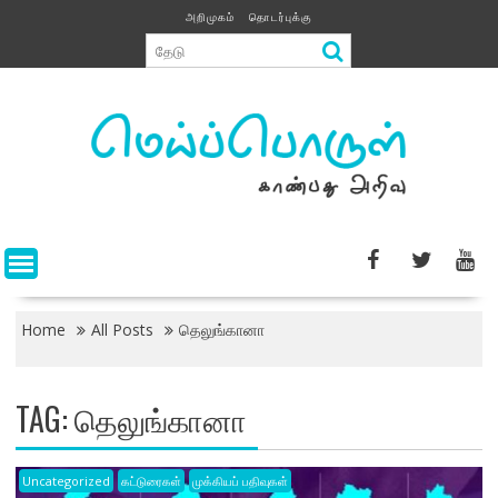
Skip
அறிமுகம்
தொடர்புக்கு
to
content
Home
All Posts
தெலுங்கானா
TAG:
தெலுங்கானா
Uncategorized
கட்டுரைகள்
முக்கியப் பதிவுகள்