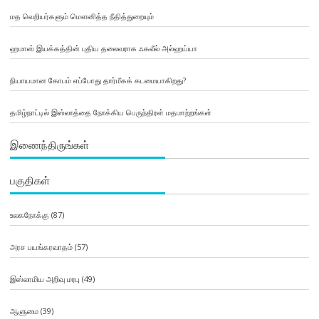
மத வெறியர்களும் மௌனித்த நீதித்துறையும்
ஹமாஸ் இயக்கத்தின் புதிய தலைவராக ஃகலீல் அல்ஹய்யா
நியாயமான கோபம் எப்போது தார்மீகக் கடமையாகிறது?
தமிழ்நாட்டில் இஸ்லாத்தை நோக்கிய பெருந்திரள் மதமாற்றங்கள்
இணைந்திருங்கள்
பகுதிகள்
உலகநோக்கு
(87)
அரச பயங்கரவாதம்
(57)
இஸ்லாமிய அறிவு மரபு
(49)
ஆளுமை
(39)