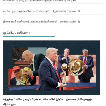
மௌலானா மௌதூதி: ஒரு விரிவான அறிமுகம் – மரியம் ஜமீலா
(10)
ஹதீஸ்: முஹம்மது நபியின் மரபுத் தொடர்ச்சி – ஜோனத்தன் பிரௌன்
(4)
இஸ்லாமியக் கண்ணோட்டத்தின் தனித்தன்மைகள் – சையித் குதுப்
(16)
முக்கியப் பதிவுகள்
பந்துக்கு பின்னே நகரும் அரசியல்: ஃபிஃபாவின் இரட்டை நிலைகளும் மேற்கத்திய
அரசியலும்!