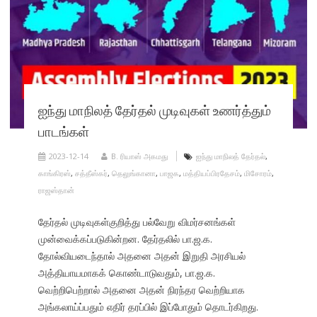
ஐந்து மாநிலத் தேர்தல் முடிவுகள் உணர்த்தும்
பாடங்கள்
2023-12-14
B. ரியாஸ் அகமது
ஐந்து மாநிலத் தேர்தல்
,
காங்கிரஸ்
,
சத்தீஸ்கர்
,
தெலுங்கானா
,
பாஜக
,
மத்தியப்பிரதேசம்
,
மிசோரம்
,
ராஜஸ்தான்
தேர்தல் முடிவுகள்குறித்து பல்வேறு விமர்சனங்கள்
முன்வைக்கப்படுகின்றன. தேர்தலில் பா.ஜ.க.
தோல்வியடைந்தால் அதனை அதன் இறுதி அரசியல்
அத்தியாயமாகக் கொண்டாடுவதும், பா.ஜ.க.
வெற்றிபெற்றால் அதனை அதன் நிரந்தர வெற்றியாக
அங்கலாய்ப்பதும் எதிர் தரப்பில் இப்போதும் தொடர்கிறது.