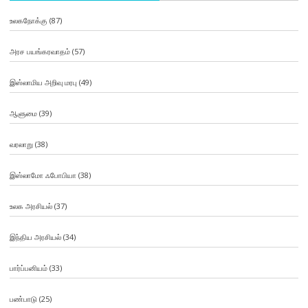
உலகநோக்கு
(87)
அரச பயங்கரவாதம்
(57)
இஸ்லாமிய அறிவு மரபு
(49)
ஆளுமை
(39)
வரலாறு
(38)
இஸ்லாமோ ஃபோபியா
(38)
உலக அரசியல்
(37)
இந்திய அரசியல்
(34)
பார்ப்பனியம்
(33)
பண்பாடு
(25)