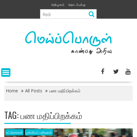
Skip
அறிமுகம்
தொடர்புக்கு
to
content
Home
All Posts
பண மதிப்பிறக்கம்
TAG:
பண மதிப்பிறக்கம்
கட்டுரைகள்
முக்கியப் பதிவுகள்