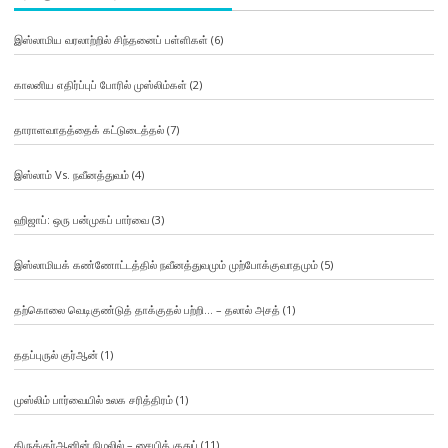
இஸ்லாமிய வரலாற்றில் சிந்தனைப் பள்ளிகள்
(6)
காலனிய எதிர்ப்புப் போரில் முஸ்லிம்கள்
(2)
தாராளவாதத்தைக் கட்டுடைத்தல்
(7)
இஸ்லாம் Vs. நவீனத்துவம்
(4)
ஹிஜாப்: ஒரு பன்முகப் பார்வை
(3)
இஸ்லாமியக் கண்ணோட்டத்தில் நவீனத்துவமும் முற்போக்குவாதமும்
(5)
தற்கொலை வெடிகுண்டுத் தாக்குதல் பற்றி… – தலால் அசத்
(1)
ததப்புருல் குர்ஆன்
(1)
முஸ்லிம் பார்வையில் உலக சரித்திரம்
(1)
திருக்குர்ஆனின் நிழலில் – சையித் குதுப்
(11)