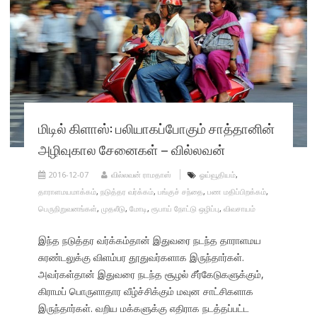
மிடில் கிளாஸ்: பலியாகப்போகும் சாத்தானின்
அழிவுகால சேனைகள் – வில்லவன்
2016-12-07
வில்லவன் ராமதாஸ்
ஓய்வூதியம்
,
தாராளமயமாக்கம்
,
நடுத்தர வர்க்கம்
,
பங்குச் சந்தை
,
பண மதிப்பிறக்கம்
,
பெருநிறுவனங்கள்
,
முதலீடு
,
மோடி
,
ரூபாய் நோட்டு ஒழிப்பு
,
விவசாயம்
இந்த நடுத்தர வர்க்கம்தான் இதுவரை நடந்த தாராளமய
சுரண்டலுக்கு விளம்பர தூதுவர்களாக இருந்தார்கள்.
அவர்கள்தான் இதுவரை நடந்த சூழல் சீர்கேடுகளுக்கும்,
கிராமப் பொருளாதார வீழ்ச்சிக்கும் மவுன சாட்சிகளாக
இருந்தார்கள். வறிய மக்களுக்கு எதிராக நடத்தப்பட்ட