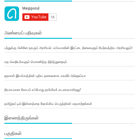
அண்மைப் பதிவுகள்
பந்துக்கு பின்னே நகரும் அரசியல்: ஃபிஃபாவின் இரட்டை நிலைகளும் மேற்கத்திய அரசியலும்!
மத வெறியர்களும் மௌனித்த நீதித்துறையும்
ஹமாஸ் இயக்கத்தின் புதிய தலைவராக ஃகலீல் அல்ஹய்யா
நியாயமான கோபம் எப்போது தார்மீகக் கடமையாகிறது?
தமிழ்நாட்டில் இஸ்லாத்தை நோக்கிய பெருந்திரள் மதமாற்றங்கள்
இணைந்திருங்கள்
பகுதிகள்