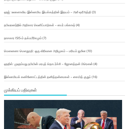
ஹஜ்: உலகளாவிய இஸ்லாமிய இயக்கத்தின் இதயம் – அலீ ஷரீஅத்தி
(3)
நபிவரலாற்றில் அதிகார வெளிப்பாடுகள் – ஸபர் பங்காஷ்
(4)
நாசகார ISIS-ம் தக்ஃபீரிசமும்
(7)
மௌலானா மௌதூதி: ஒரு விரிவான அறிமுகம் – மரியம் ஜமீலா
(10)
ஹதீஸ்: முஹம்மது நபியின் மரபுத் தொடர்ச்சி – ஜோனத்தன் பிரௌன்
(4)
இஸ்லாமியக் கண்ணோட்டத்தின் தனித்தன்மைகள் – சையித் குதுப்
(16)
முக்கியப் பதிவுகள்