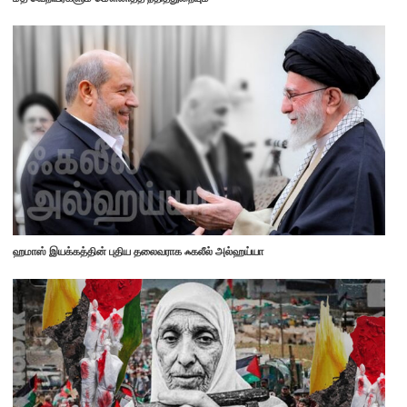
ஹமாஸ் இயக்கத்தின் புதிய தலைவராக ஃகலீல் அல்ஹய்யா