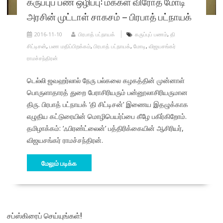
கருப்புப் பண ஒழிப்பு: மக்கள் விரோத மோடி
அரசின் முட்டாள் சாகசம் – பிரபாத் பட்நாயக்
2016-11-10
பிரபாத் பட்நாயக்
கருப்புப் பணம்
,
தி
சிட்டிசன்
,
பண மதிப்பிறக்கம்
,
பிரபாத் பட்நாயக்
,
மோடி
,
விஜயசங்கர்
ராமச்சந்திரன்
டெல்லி ஜவஹர்லால் நேரு பல்கலை கழகத்தின் முன்னாள்
பொருளாதாரத் துறை பேராசிரியரும் பன்னூலாசிரியருமான
திரு. பிரபாத் பட்நாயக் ‘தி சிட்டிசன்’ இணைய இதழுக்காக
எழுதிய கட்டுரையின் மொழிபெயர்ப்பை கீழே பகிர்கிறோம்.
தமிழாக்கம்: ‘ஃபிரண்ட்லைன்’ பத்திரிக்கையின் ஆசிரியர்,
விஜயசங்கர் ராமச்சந்திரன்.
மேலும் படிக்க
சப்ஸ்கிரைப் செய்யுங்கள்!