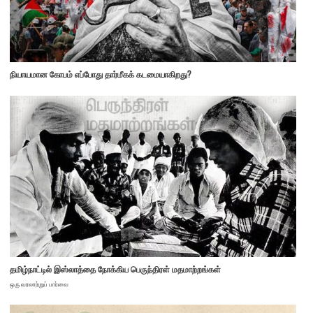
நியாயமான கோபம் எப்போது தார்மீகக் கடமையாகிறது?
தமிழ்நாட்டில் இஸ்லாத்தை நோக்கிய பெருந்திரள் மதமாற்றங்கள்
ஒரு வரலாற்றுப் பார்வை