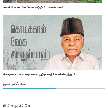
கமால் மௌலா: கோயிலாக மாற்றப்பட்ட பள்ளிவாசல்!
கொடிக்கால் மாமா — முக்கால் நூற்றாண்டுக் காலப் பெருந்தடம்
முகநூலில் தொடர
மின்னஞ்சலில் பெற