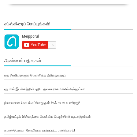
சப்ஸ்கிரைப் செய்யுங்கள்!
அண்மைப் பதிவுகள்
மத வெறியர்களும் மௌனித்த நீதித்துறையும்
ஹமாஸ் இயக்கத்தின் புதிய தலைவராக ஃகலீல் அல்ஹய்யா
நியாயமான கோபம் எப்போது தார்மீகக் கடமையாகிறது?
தமிழ்நாட்டில் இஸ்லாத்தை நோக்கிய பெருந்திரள் மதமாற்றங்கள்
கமால் மௌலா: கோயிலாக மாற்றப்பட்ட பள்ளிவாசல்!