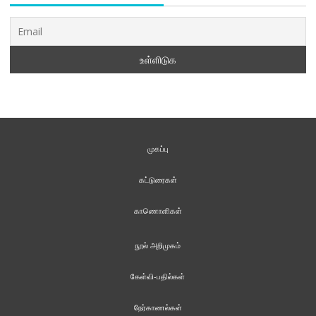
முகப்பு
கட்டுரைகள்
காணொளிகள்
நூல் அறிமுகம்
கேள்வி-பதில்கள்
நேர்காணல்கள்