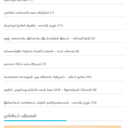
முஸ்லிம் பார்வையில் உலக சரித்திரம்
(1)
திருக்குர்ஆனின் நிழலில் – சையித் குதுப்
(11)
ஹஜ்: உலகளாவிய இஸ்லாமிய இயக்கத்தின் இதயம் – அலீ ஷரீஅத்தி
(3)
நபிவரலாற்றில் அதிகார வெளிப்பாடுகள் – ஸபர் பங்காஷ்
(4)
நாசகார ISIS-ம் தக்ஃபீரிசமும்
(7)
மௌலானா மௌதூதி: ஒரு விரிவான அறிமுகம் – மரியம் ஜமீலா
(10)
ஹதீஸ்: முஹம்மது நபியின் மரபுத் தொடர்ச்சி – ஜோனத்தன் பிரௌன்
(4)
இஸ்லாமியக் கண்ணோட்டத்தின் தனித்தன்மைகள் – சையித் குதுப்
(16)
முக்கியப் பதிவுகள்