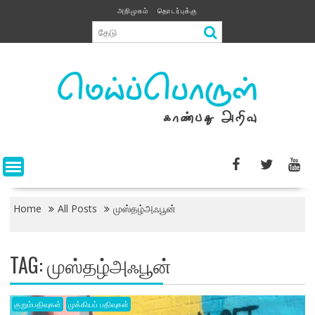
Skip
அறிமுகம்
தொடர்புக்கு
to
content
Home
All Posts
முஸ்தழ்அஃபூன்
TAG:
முஸ்தழ்அஃபூன்
குறும்பதிவுகள்
முக்கியப் பதிவுகள்