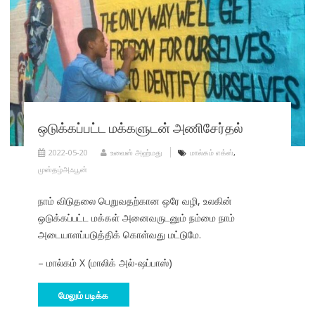
ஒடுக்கப்பட்ட மக்களுடன் அணிசேர்தல்
2022-05-20
உவைஸ் அஹ்மது
மால்கம் எக்ஸ்
,
முஸ்தழ்அஃபூன்
நாம் விடுதலை பெறுவதற்கான ஒரே வழி, உலகின்
ஒடுக்கப்பட்ட மக்கள் அனைவருடனும் நம்மை நாம்
அடையாளப்படுத்திக் கொள்வது மட்டுமே.
– மால்கம் X (மாலிக் அல்-ஷப்பாஸ்)
மேலும் படிக்க