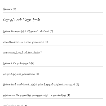
இஸ்லாம்
(4)
தொகுப்புகள் / தொடர்கள்
இஸ்லாமிய வரலாற்றில் சிந்தனைப் பள்ளிகள்
(6)
காலனிய எதிர்ப்புப் போரில் முஸ்லிம்கள்
(2)
தாராளவாதத்தைக் கட்டுடைத்தல்
(7)
இஸ்லாம் Vs. நவீனத்துவம்
(4)
ஹிஜாப்: ஒரு பன்முகப் பார்வை
(3)
இஸ்லாமியக் கண்ணோட்டத்தில் நவீனத்துவமும் முற்போக்குவாதமும்
(5)
தற்கொலை வெடிகுண்டுத் தாக்குதல் பற்றி… – தலால் அசத்
(1)
ததப்புருல் குர்ஆன்
(1)