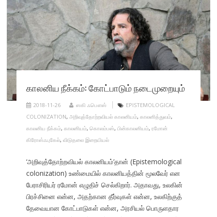
காலனிய நீக்கம்: கோட்பாடும் நடைமுறையும்
2018-11-26
ஸகி ஃபௌஸ்
EPISTEMOLOGICAL
COLONIZATION
,
அறிவுத்தோற்றவியல் காலனியம்
,
காலனித்துவம்
,
காலனிய நீக்கம்
,
காலனியம்
,
கொலம்பஸ்
,
பின்காலனியம்
,
ரமோன்
கிரோஸ்ஃபுகேல்
,
விடுதலை இறையியல்
‘அறிவுத்தோற்றவியல் காலனியம்’தான் (Epistemological
colonization) உண்மையில் காலனியத்தின் மூலவேர் என
பேராசிரியர் ரமோன் எழுதிச் செல்கிறார். அதாவது, உலகின்
பிரச்சினை என்ன, அதற்கான தீர்வுகள் என்ன, உலகிற்குத்
தேவையான கோட்பாடுகள் என்ன, அரசியல் பொருளதார