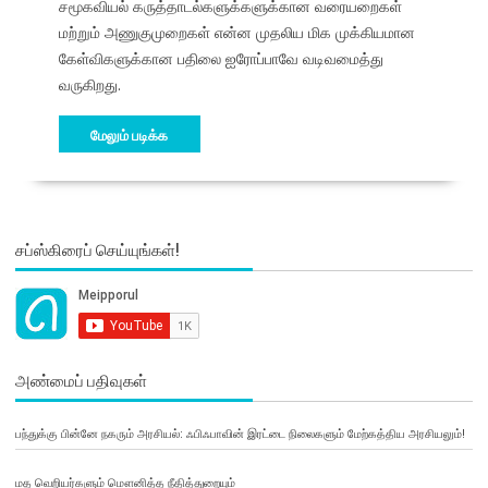
சமூகவியல் கருத்தாடல்களுக்களுக்கான வரையறைகள்
மற்றும் அணுகுமுறைகள் என்ன முதலிய மிக முக்கியமான
கேள்விகளுக்கான பதிலை ஐரோப்பாவே வடிவமைத்து
வருகிறது.
மேலும் படிக்க
சப்ஸ்கிரைப் செய்யுங்கள்!
அண்மைப் பதிவுகள்
பந்துக்கு பின்னே நகரும் அரசியல்: ஃபிஃபாவின் இரட்டை நிலைகளும் மேற்கத்திய அரசியலும்!
மத வெறியர்களும் மௌனித்த நீதித்துறையும்