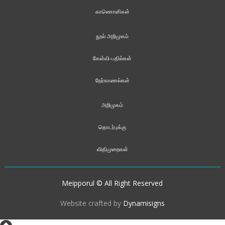
காணொளிகள்
நூல் அறிமுகம்
கேள்வி-பதில்கள்
நேர்காணல்கள்
அறிமுகம்
தொடர்புக்கு
விதிமுறைகள்
Meipporul © All Right Reserved
Website crafted by
Dynamisigns