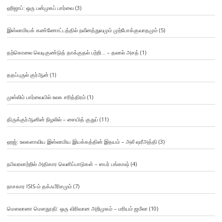
ஹிஜாப்: ஒரு பன்முகப் பார்வை
(3)
இஸ்லாமியக் கண்ணோட்டத்தில் நவீனத்துவமும் முற்போக்குவாதமும்
(5)
தற்கொலை வெடிகுண்டுத் தாக்குதல் பற்றி… – தலால் அசத்
(1)
ததப்புருல் குர்ஆன்
(1)
முஸ்லிம் பார்வையில் உலக சரித்திரம்
(1)
திருக்குர்ஆனின் நிழலில் – சையித் குதுப்
(11)
ஹஜ்: உலகளாவிய இஸ்லாமிய இயக்கத்தின் இதயம் – அலீ ஷரீஅத்தி
(3)
நபிவரலாற்றில் அதிகார வெளிப்பாடுகள் – ஸபர் பங்காஷ்
(4)
நாசகார ISIS-ம் தக்ஃபீரிசமும்
(7)
மௌலானா மௌதூதி: ஒரு விரிவான அறிமுகம் – மரியம் ஜமீலா
(10)