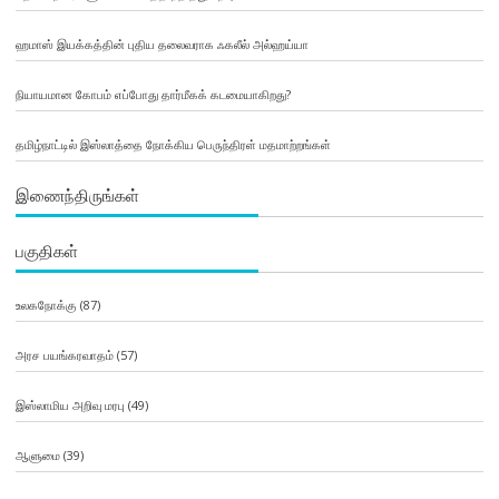
ஹமாஸ் இயக்கத்தின் புதிய தலைவராக ஃகலீல் அல்ஹய்யா
நியாயமான கோபம் எப்போது தார்மீகக் கடமையாகிறது?
தமிழ்நாட்டில் இஸ்லாத்தை நோக்கிய பெருந்திரள் மதமாற்றங்கள்
இணைந்திருங்கள்
பகுதிகள்
உலகநோக்கு
(87)
அரச பயங்கரவாதம்
(57)
இஸ்லாமிய அறிவு மரபு
(49)
ஆளுமை
(39)