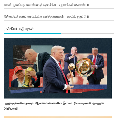
ஹதீஸ்: முஹம்மது நபியின் மரபுத் தொடர்ச்சி – ஜோனத்தன் பிரௌன்
(4)
இஸ்லாமியக் கண்ணோட்டத்தின் தனித்தன்மைகள் – சையித் குதுப்
(16)
முக்கியப் பதிவுகள்
பந்துக்கு பின்னே நகரும் அரசியல்: ஃபிஃபாவின் இரட்டை நிலைகளும் மேற்கத்திய
அரசியலும்!