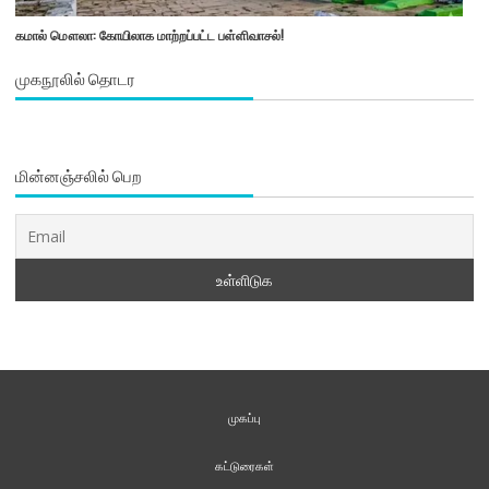
கமால் மௌலா: கோயிலாக மாற்றப்பட்ட பள்ளிவாசல்!
முகநூலில் தொடர
மின்னஞ்சலில் பெற
முகப்பு
கட்டுரைகள்