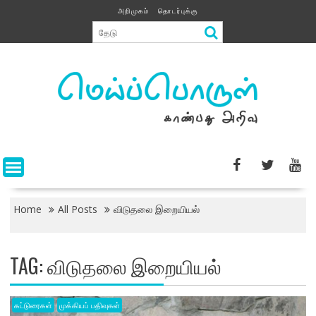
Skip
அறிமுகம்
தொடர்புக்கு
to
content
Home
All Posts
விடுதலை இறையியல்
TAG:
விடுதலை இறையியல்
கட்டுரைகள்
முக்கியப் பதிவுகள்