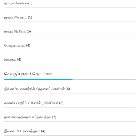
தமிழக அரசியல்
(6)
முதலாளித்துவம்
(5)
மாற்று அரசியல்
(5)
பொருளாதாரம்
(4)
இஸ்லாம்
(4)
தொகுப்புகள் / தொடர்கள்
இஸ்லாமிய வரலாற்றில் சிந்தனைப் பள்ளிகள்
(6)
காலனிய எதிர்ப்புப் போரில் முஸ்லிம்கள்
(2)
தாராளவாதத்தைக் கட்டுடைத்தல்
(7)
இஸ்லாம் Vs. நவீனத்துவம்
(4)