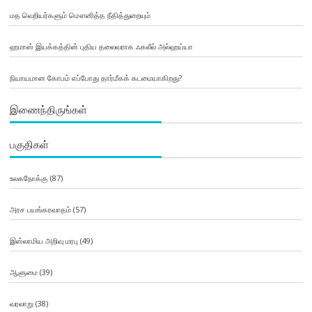
மத வெறியர்களும் மௌனித்த நீதித்துறையும்
ஹமாஸ் இயக்கத்தின் புதிய தலைவராக ஃகலீல் அல்ஹய்யா
நியாயமான கோபம் எப்போது தார்மீகக் கடமையாகிறது?
இணைந்திருங்கள்
பகுதிகள்
உலகநோக்கு
(87)
அரச பயங்கரவாதம்
(57)
இஸ்லாமிய அறிவு மரபு
(49)
ஆளுமை
(39)
வரலாறு
(38)