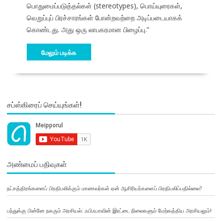
பொதுமைப்படுத்தல்கள் (stereotypes), பொய்யுரைகள்,
வெறுப்புப் பிரச்சாரங்கள் போன்றவற்றை அடிப்படையாகக்
கொண்டது. அது ஒரு லாபகரமான பிழைப்பு.”
மேலும் படிக்க
சப்ஸ்கிரைப் செய்யுங்கள்!
அண்மைப் பதிவுகள்
நட்சத்திரங்களைப் பிரதிபலிக்கும் மாணவர்கள் ஏன் ஆசிரியர்களைப் பிரதிபலிப்பதில்லை?
பந்துக்கு பின்னே நகரும் அரசியல்: ஃபிஃபாவின் இரட்டை நிலைகளும் மேற்கத்திய அரசியலும்!