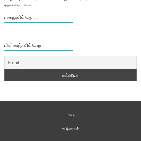
ஒரு வரலாற்றுப் பார்வை
முகநூலில் தொடர
மின்னஞ்சலில் பெற
முகப்பு
கட்டுரைகள்