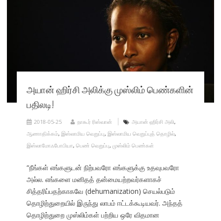
அயான் ஹிர்சி அலிக்கு முஸ்லிம் பெண்களின்
பதிலடி!
2018-05-25
நாகூர் ரிஸ்வான்
அயான் ஹிர்சி அலி
,
ஆணாதிக்கம்
,
இஸ்லாமிய வெறுப்பு
,
இஸ்லாமிய வெறுப்புத் தொழில்
,
இஸ்லாமோஃபோபியா
,
பெண் வெறுப்பு
,
முஸ்லிம் பெண்கள்
“நீங்கள் எங்களுடன் நிற்பவரோ எங்களுக்கு உதவுபவரோ
அல்ல. எங்களை மனிதத் தன்மையற்றவர்களாகச்
சித்தரிப்பதற்காகவே (dehumanization) செயல்படும்
தொழிற்துறையில் இருந்து லாபம் ஈட்டக்கூடியவர். அந்தத்
தொழிற்துறை முஸ்லிம்கள் பற்றிய ஒரே விதமான