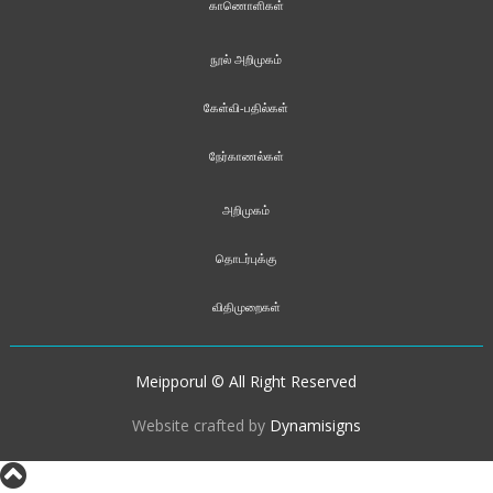
காணொளிகள்
நூல் அறிமுகம்
கேள்வி-பதில்கள்
நேர்காணல்கள்
அறிமுகம்
தொடர்புக்கு
விதிமுறைகள்
Meipporul © All Right Reserved
Website crafted by
Dynamisigns