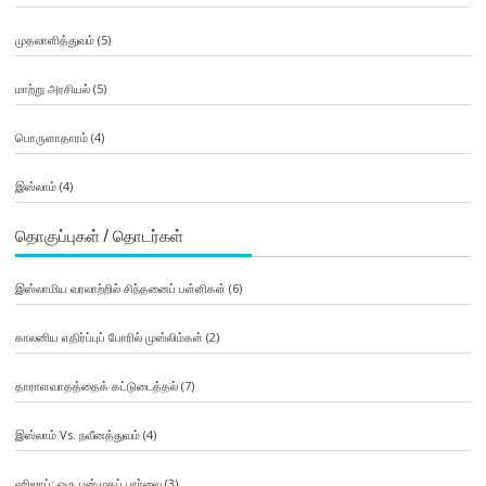
முதலாளித்துவம்
(5)
மாற்று அரசியல்
(5)
பொருளாதாரம்
(4)
இஸ்லாம்
(4)
தொகுப்புகள் / தொடர்கள்
இஸ்லாமிய வரலாற்றில் சிந்தனைப் பள்ளிகள்
(6)
காலனிய எதிர்ப்புப் போரில் முஸ்லிம்கள்
(2)
தாராளவாதத்தைக் கட்டுடைத்தல்
(7)
இஸ்லாம் Vs. நவீனத்துவம்
(4)
ஹிஜாப்: ஒரு பன்முகப் பார்வை
(3)