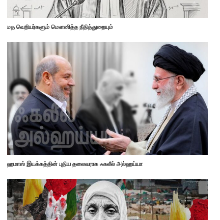
மத வெறியர்களும் மௌனித்த நீதித்துறையும்
ஹமாஸ் இயக்கத்தின் புதிய தலைவராக ஃகலீல் அல்ஹய்யா