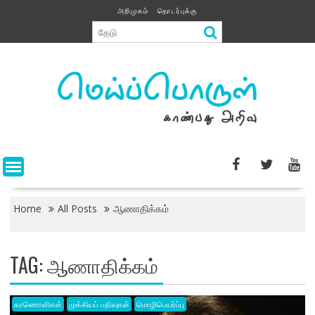
Skip
அறிமுகம்
தொடர்புக்கு
to
content
Home
All Posts
ஆணாதிக்கம்
TAG:
ஆணாதிக்கம்
காணொளிகள்
முக்கியப் பதிவுகள்
மொழிபெயர்ப்பு