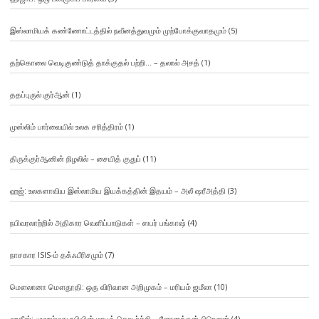
இஸ்லாமியக் கண்ணோட்டத்தில் நவீனத்துவமும் முற்போக்குவாதமும்
(5)
தற்கொலை வெடிகுண்டுத் தாக்குதல் பற்றி… – தலால் அசத்
(1)
ததப்புருல் குர்ஆன்
(1)
முஸ்லிம் பார்வையில் உலக சரித்திரம்
(1)
திருக்குர்ஆனின் நிழலில் – சையித் குதுப்
(11)
ஹஜ்: உலகளாவிய இஸ்லாமிய இயக்கத்தின் இதயம் – அலீ ஷரீஅத்தி
(3)
நபிவரலாற்றில் அதிகார வெளிப்பாடுகள் – ஸபர் பங்காஷ்
(4)
நாசகார ISIS-ம் தக்ஃபீரிசமும்
(7)
மௌலானா மௌதூதி: ஒரு விரிவான அறிமுகம் – மரியம் ஜமீலா
(10)
ஹதீஸ்: முஹம்மது நபியின் மரபுத் தொடர்ச்சி – ஜோனத்தன் பிரௌன்
(4)