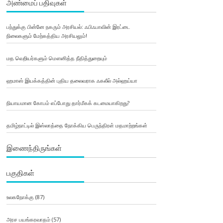
அண்மைப் பதிவுகள்
பந்துக்கு பின்னே நகரும் அரசியல்: ஃபிஃபாவின் இரட்டை
நிலைகளும் மேற்கத்திய அரசியலும்!
மத வெறியர்களும் மௌனித்த நீதித்துறையும்
ஹமாஸ் இயக்கத்தின் புதிய தலைவராக ஃகலீல் அல்ஹய்யா
நியாயமான கோபம் எப்போது தார்மீகக் கடமையாகிறது?
தமிழ்நாட்டில் இஸ்லாத்தை நோக்கிய பெருந்திரள் மதமாற்றங்கள்
இணைந்திருங்கள்
பகுதிகள்
உலகநோக்கு
(87)
அரச பயங்கரவாதம்
(57)