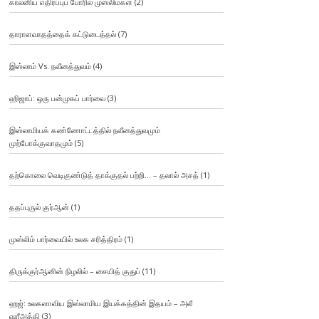
காலனிய எதிர்ப்புப் போரில் முஸ்லிம்கள்
(2)
தாராளவாதத்தைக் கட்டுடைத்தல்
(7)
இஸ்லாம் Vs. நவீனத்துவம்
(4)
ஹிஜாப்: ஒரு பன்முகப் பார்வை
(3)
இஸ்லாமியக் கண்ணோட்டத்தில் நவீனத்துவமும்
முற்போக்குவாதமும்
(5)
தற்கொலை வெடிகுண்டுத் தாக்குதல் பற்றி… – தலால் அசத்
(1)
ததப்புருல் குர்ஆன்
(1)
முஸ்லிம் பார்வையில் உலக சரித்திரம்
(1)
திருக்குர்ஆனின் நிழலில் – சையித் குதுப்
(11)
ஹஜ்: உலகளாவிய இஸ்லாமிய இயக்கத்தின் இதயம் – அலீ
ஷரீஅத்தி
(3)