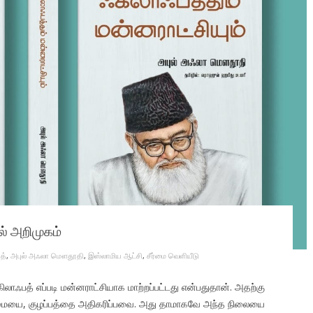
ல் அறிமுகம்
த்
,
அபுல் அஃலா மௌதூதி
,
இஸ்லாமிய ஆட்சி
,
சீர்மை வெளியீடு
ிலாஃபத் எப்படி மன்னராட்சியாக மாற்றப்பட்டது என்பதுதான். அதற்கு
ன்மையை, குழப்பத்தை அதிகரிப்பவை. அது தாமாகவே அந்த நிலையை