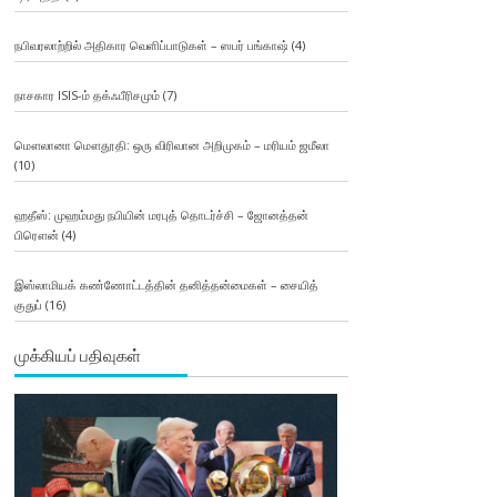
நபிவரலாற்றில் அதிகார வெளிப்பாடுகள் – ஸபர் பங்காஷ்
(4)
நாசகார ISIS-ம் தக்ஃபீரிசமும்
(7)
மௌலானா மௌதூதி: ஒரு விரிவான அறிமுகம் – மரியம் ஜமீலா
(10)
ஹதீஸ்: முஹம்மது நபியின் மரபுத் தொடர்ச்சி – ஜோனத்தன்
பிரௌன்
(4)
இஸ்லாமியக் கண்ணோட்டத்தின் தனித்தன்மைகள் – சையித்
குதுப்
(16)
முக்கியப் பதிவுகள்