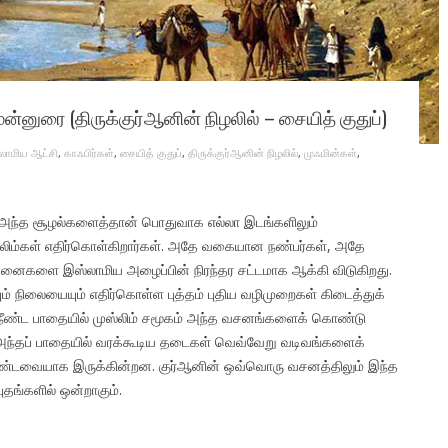
ன்னுரை (திருக்குர்ஆனின் நிழலில் – சையித் குதுப்)
லாமிய ஆட்சி
,
காஃபிர்கள்
,
சையித் குதுப்
,
திருக்குர்ஆனின் நிழலில்
,
முஃமின்கள்
,
ட அந்த சூழல்களைத்தான் பொதுவாக எல்லா இடங்களிலும்
ுஸ்லிம்கள் எதிர்கொள்கிறார்கள். அதே வகையான நண்பர்கள், அதே
ைகளை இஸ்லாமிய அழைப்பின் நிரந்தர சட்டமாக ஆக்கி விடுகிறது.
நிலையையும் எதிர்கொள்ள புத்தம் புதிய வழிமுறைகள் கிடைத்துக்
 நீண்ட பாதையில் முஸ்லிம் சமூகம் அந்த வசனங்களைக் கொண்டு
 அந்தப் பாதையில் வரக்கூடிய தடைகள் வெவ்வேறு வடிவங்களைக்
வையாக இருக்கின்றன. குர்ஆனின் ஒவ்வொரு வசனத்திலும் இந்த
தங்களில் ஒன்றாகும்.