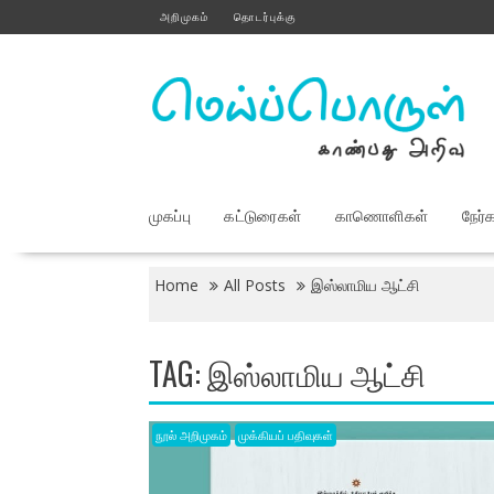
Skip
அறிமுகம்
தொடர்புக்கு
to
content
முகப்பு
கட்டுரைகள்
காணொளிகள்
நேர்
Home
All Posts
இஸ்லாமிய ஆட்சி
TAG:
இஸ்லாமிய ஆட்சி
நூல் அறிமுகம்
முக்கியப் பதிவுகள்