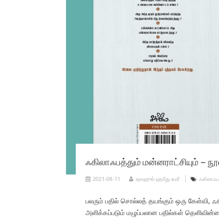
ஃகிலாஃபத்தும் மன்னராட்சியும் – நூ
2021-08-11
ஷாஹுல் ஹமீது உமரீ
ஃகிலாஃப
பலரும் பதில் சொல்லத் தயங்கும் ஒரு கேள்வி, ஃக
அளிக்கப்படும் மழுப்பலான பதில்கள் தெளிவி