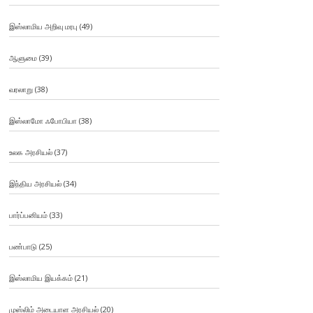
இஸ்லாமிய அறிவு மரபு
(49)
ஆளுமை
(39)
வரலாறு
(38)
இஸ்லாமோ ஃபோபியா
(38)
உலக அரசியல்
(37)
இந்திய அரசியல்
(34)
பார்ப்பனியம்
(33)
பண்பாடு
(25)
இஸ்லாமிய இயக்கம்
(21)
முஸ்லிம் அடையாள அரசியல்
(20)