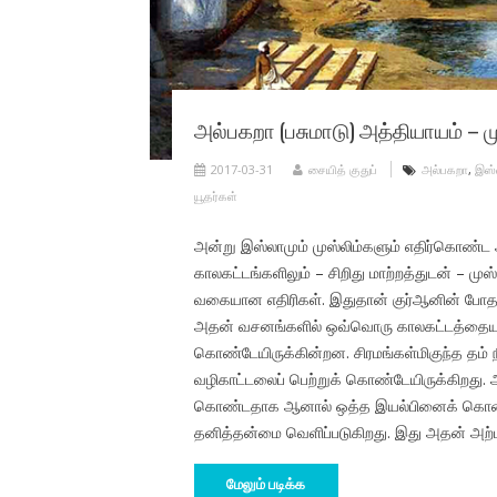
அல்பகறா (பசுமாடு) அத்தியாயம் – மு
2017-03-31
சையித் குதுப்
அல்பகறா
,
இஸ்
யூதர்கள்
அன்று இஸ்லாமும் முஸ்லிம்களும் எதிர்கொண்
காலகட்டங்களிலும் – சிறிது மாற்றத்துடன் – ம
வகையான எதிரிகள். இதுதான் குர்ஆனின் போதன
அதன் வசனங்களில் ஒவ்வொரு காலகட்டத்தையும் 
கொண்டேயிருக்கின்றன. சிரமங்கள்மிகுந்த தம்
வழிகாட்டலைப் பெற்றுக் கொண்டேயிருக்கிறது.
கொண்டதாக ஆனால் ஒத்த இயல்பினைக் கொண்ட
தனித்தன்மை வெளிப்படுகிறது. இது அதன் அற்பு
மேலும் படிக்க