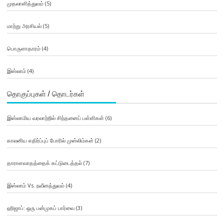
முதலாளித்துவம்
(5)
மாற்று அரசியல்
(5)
பொருளாதாரம்
(4)
இஸ்லாம்
(4)
தொகுப்புகள் / தொடர்கள்
இஸ்லாமிய வரலாற்றில் சிந்தனைப் பள்ளிகள்
(6)
காலனிய எதிர்ப்புப் போரில் முஸ்லிம்கள்
(2)
தாராளவாதத்தைக் கட்டுடைத்தல்
(7)
இஸ்லாம் Vs. நவீனத்துவம்
(4)
ஹிஜாப்: ஒரு பன்முகப் பார்வை
(3)