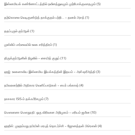
இஸ்லாமியக் கண்ணோட்டத்தில் நவீனத்துவமும் முற்போக்குவாதமும்
(5)
தற்கொலை வெடிகுண்டுத் தாக்குதல் பற்றி… – தலால் அசத்
(1)
ததப்புருல் குர்ஆன்
(1)
முஸ்லிம் பார்வையில் உலக சரித்திரம்
(1)
திருக்குர்ஆனின் நிழலில் – சையித் குதுப்
(11)
ஹஜ்: உலகளாவிய இஸ்லாமிய இயக்கத்தின் இதயம் – அலீ ஷரீஅத்தி
(3)
நபிவரலாற்றில் அதிகார வெளிப்பாடுகள் – ஸபர் பங்காஷ்
(4)
நாசகார ISIS-ம் தக்ஃபீரிசமும்
(7)
மௌலானா மௌதூதி: ஒரு விரிவான அறிமுகம் – மரியம் ஜமீலா
(10)
ஹதீஸ்: முஹம்மது நபியின் மரபுத் தொடர்ச்சி – ஜோனத்தன் பிரௌன்
(4)