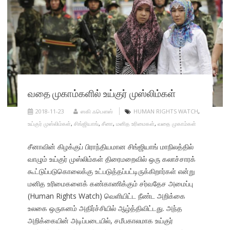
வதை முகாம்களில் உய்குர் முஸ்லிம்கள்
2018-11-23
ஸகி ஃபௌஸ்
HUMAN RIGHTS WATCH
,
உய்குர் முஸ்லிம்கள்
,
சிங்ஜியாங்
,
சீனா
,
மனித உரிமைகள்
,
வதை முகாம்கள்
சீனாவின் கிழக்குப் பிராந்தியமான சிங்ஜியாங் மாநிலத்தில்
வாழும் உய்குர் முஸ்லிம்கள் திரைமறைவில் ஒரு கலாச்சாரக்
கூட்டுப்படுகொலைக்கு உட்படுத்தப்பட்டிருக்கிறார்கள் என்று
மனித உரிமைகளைக் கண்காணிக்கும் சர்வதேச அமைப்பு
(Human Rights Watch) வெளியிட்ட நீண்ட அறிக்கை
உலகை ஒருகனம் அதிர்ச்சியில் ஆழ்த்திவிட்டது. அந்த
அறிக்கையின் அடிப்படையில், சமீபகாலமாக உய்குர்