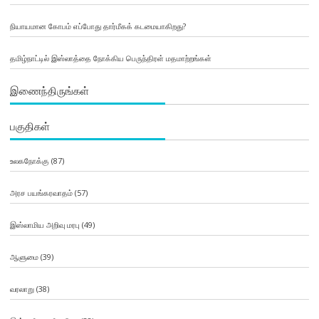
நியாயமான கோபம் எப்போது தார்மீகக் கடமையாகிறது?
தமிழ்நாட்டில் இஸ்லாத்தை நோக்கிய பெருந்திரள் மதமாற்றங்கள்
இணைந்திருங்கள்
பகுதிகள்
உலகநோக்கு
(87)
அரச பயங்கரவாதம்
(57)
இஸ்லாமிய அறிவு மரபு
(49)
ஆளுமை
(39)
வரலாறு
(38)