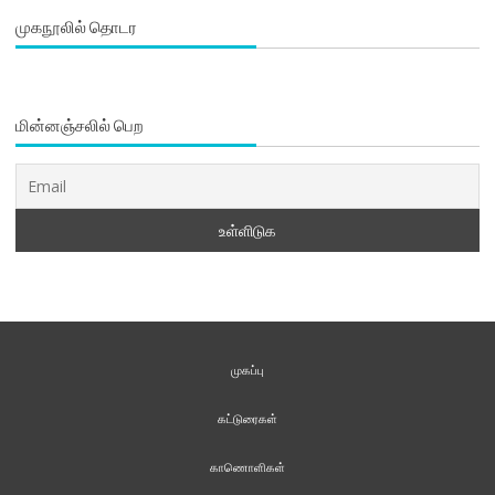
முகநூலில் தொடர
மின்னஞ்சலில் பெற
முகப்பு
கட்டுரைகள்
காணொளிகள்