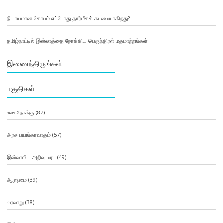
நியாயமான கோபம் எப்போது தார்மீகக் கடமையாகிறது?
தமிழ்நாட்டில் இஸ்லாத்தை நோக்கிய பெருந்திரள் மதமாற்றங்கள்
இணைந்திருங்கள்
பகுதிகள்
உலகநோக்கு
(87)
அரச பயங்கரவாதம்
(57)
இஸ்லாமிய அறிவு மரபு
(49)
ஆளுமை
(39)
வரலாறு
(38)