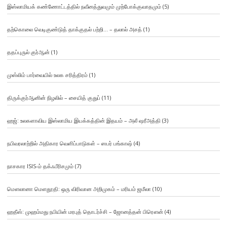
இஸ்லாமியக் கண்ணோட்டத்தில் நவீனத்துவமும் முற்போக்குவாதமும்
(5)
தற்கொலை வெடிகுண்டுத் தாக்குதல் பற்றி… – தலால் அசத்
(1)
ததப்புருல் குர்ஆன்
(1)
முஸ்லிம் பார்வையில் உலக சரித்திரம்
(1)
திருக்குர்ஆனின் நிழலில் – சையித் குதுப்
(11)
ஹஜ்: உலகளாவிய இஸ்லாமிய இயக்கத்தின் இதயம் – அலீ ஷரீஅத்தி
(3)
நபிவரலாற்றில் அதிகார வெளிப்பாடுகள் – ஸபர் பங்காஷ்
(4)
நாசகார ISIS-ம் தக்ஃபீரிசமும்
(7)
மௌலானா மௌதூதி: ஒரு விரிவான அறிமுகம் – மரியம் ஜமீலா
(10)
ஹதீஸ்: முஹம்மது நபியின் மரபுத் தொடர்ச்சி – ஜோனத்தன் பிரௌன்
(4)