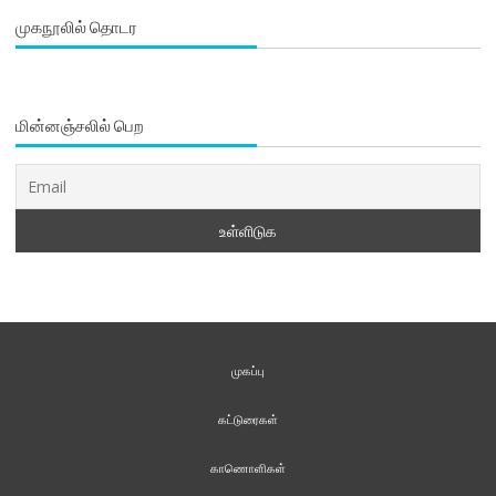
முகநூலில் தொடர
மின்னஞ்சலில் பெற
முகப்பு
கட்டுரைகள்
காணொளிகள்