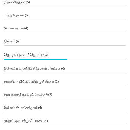
முதலாளித்துவம்
(5)
மாற்று அரசியல்
(5)
பொருளாதாரம்
(4)
இஸ்லாம்
(4)
தொகுப்புகள் / தொடர்கள்
இஸ்லாமிய வரலாற்றில் சிந்தனைப் பள்ளிகள்
(6)
காலனிய எதிர்ப்புப் போரில் முஸ்லிம்கள்
(2)
தாராளவாதத்தைக் கட்டுடைத்தல்
(7)
இஸ்லாம் Vs. நவீனத்துவம்
(4)
ஹிஜாப்: ஒரு பன்முகப் பார்வை
(3)