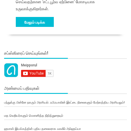
செய்வதற்கான ‘சட்டபூர்வ ஏற்பினை’ மோசடியாக
உருவாக்குகிறார்கள்.
மேலும் படிக்க
சப்ஸ்கிரைப் செய்யுங்கள்!
அண்மைப் பதிவுகள்
பந்துக்கு பின்னே நகரும் அரசியல்: ஃபிஃபாவின் இரட்டை நிலைகளும் மேற்கத்திய அரசியலும்!
மத வெறியர்களும் மௌனித்த நீதித்துறையும்
ஹமாஸ் இயக்கத்தின் புதிய தலைவராக ஃகலீல் அல்ஹய்யா