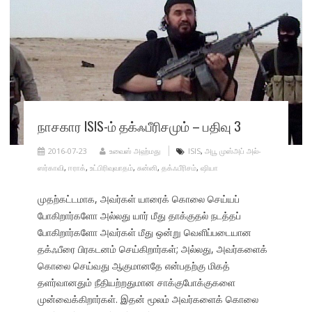
நாசகார ISIS-ம் தக்ஃபீரிசமும் – பதிவு 3
2016-07-23
உவைஸ் அஹ்மது
ISIS
,
அபூ முஸ்அப் அல்-
ஸர்காவி
,
ஈராக்
,
உட்பிரிவுவாதம்
,
சுன்னி
,
தக்ஃபீரிசம்
,
ஷியா
முதற்கட்டமாக, அவர்கள் யாரைக் கொலை செய்யப்
போகிறார்களோ அல்லது யார் மீது தாக்குதல் நடத்தப்
போகிறார்களோ அவர்கள் மீது ஒன்று வெளிப்படையான
தக்ஃபீரை பிரகடனம் செய்கிறார்கள்; அல்லது, அவர்களைக்
கொலை செய்வது ஆகுமானதே என்பதற்கு மிகத்
தளர்வானதும் நீதியற்றதுமான சாக்குபோக்குகளை
முன்வைக்கிறார்கள். இதன் மூலம் அவர்களைக் கொலை