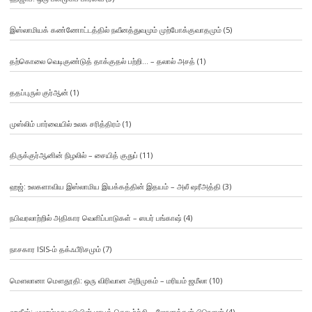
இஸ்லாமியக் கண்ணோட்டத்தில் நவீனத்துவமும் முற்போக்குவாதமும்
(5)
தற்கொலை வெடிகுண்டுத் தாக்குதல் பற்றி… – தலால் அசத்
(1)
ததப்புருல் குர்ஆன்
(1)
முஸ்லிம் பார்வையில் உலக சரித்திரம்
(1)
திருக்குர்ஆனின் நிழலில் – சையித் குதுப்
(11)
ஹஜ்: உலகளாவிய இஸ்லாமிய இயக்கத்தின் இதயம் – அலீ ஷரீஅத்தி
(3)
நபிவரலாற்றில் அதிகார வெளிப்பாடுகள் – ஸபர் பங்காஷ்
(4)
நாசகார ISIS-ம் தக்ஃபீரிசமும்
(7)
மௌலானா மௌதூதி: ஒரு விரிவான அறிமுகம் – மரியம் ஜமீலா
(10)
ஹதீஸ்: முஹம்மது நபியின் மரபுத் தொடர்ச்சி – ஜோனத்தன் பிரௌன்
(4)