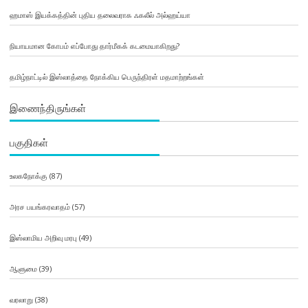
ஹமாஸ் இயக்கத்தின் புதிய தலைவராக ஃகலீல் அல்ஹய்யா
நியாயமான கோபம் எப்போது தார்மீகக் கடமையாகிறது?
தமிழ்நாட்டில் இஸ்லாத்தை நோக்கிய பெருந்திரள் மதமாற்றங்கள்
இணைந்திருங்கள்
பகுதிகள்
உலகநோக்கு
(87)
அரச பயங்கரவாதம்
(57)
இஸ்லாமிய அறிவு மரபு
(49)
ஆளுமை
(39)
வரலாறு
(38)