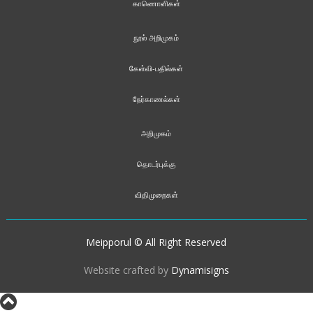
காணொளிகள்
நூல் அறிமுகம்
கேள்வி-பதில்கள்
நேர்காணல்கள்
அறிமுகம்
தொடர்புக்கு
விதிமுறைகள்
Meipporul © All Right Reserved
Website crafted by
Dynamisigns