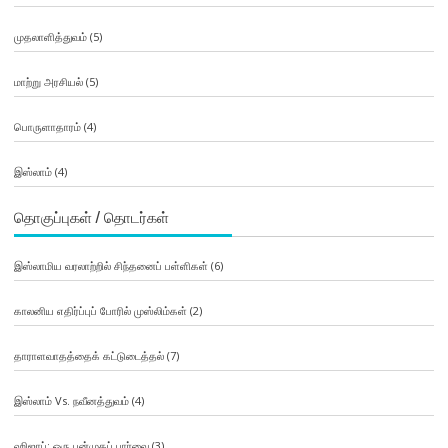
முதலாளித்துவம்
(5)
மாற்று அரசியல்
(5)
பொருளாதாரம்
(4)
இஸ்லாம்
(4)
தொகுப்புகள் / தொடர்கள்
இஸ்லாமிய வரலாற்றில் சிந்தனைப் பள்ளிகள்
(6)
காலனிய எதிர்ப்புப் போரில் முஸ்லிம்கள்
(2)
தாராளவாதத்தைக் கட்டுடைத்தல்
(7)
இஸ்லாம் Vs. நவீனத்துவம்
(4)
ஹிஜாப்: ஒரு பன்முகப் பார்வை
(3)