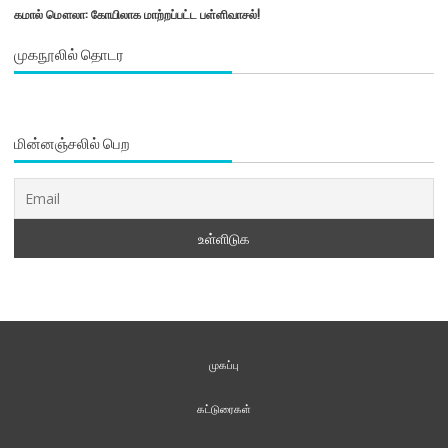
கமால் மௌலா: கோயிலாக மாற்றப்பட்ட பள்ளிவாசல்!
முகநூலில் தொடர
மின்னஞ்சலில் பெற
முகப்பு
கட்டுரைகள்