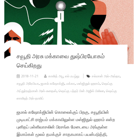
சவூதி அரசு மக்காவை துஷ்பிரயோகம்
செய்கிறது
2018-11-21
காலித் அபூ எல் ஃபழ்லு
சல்மான் அல்-அவ்தா
,
சவூதி அரேபியா
,
ஜமால் கஷோக்ஜி
,
மக்கா
,
மஸ்ஜிதுல் ஹராம்
,
ஷெய்கு
அப்துர்ரஹ்மான் அஸ்-சுதைஸ்
,
ஷெய்கு பந்தர் பின் அஜீஸ் பிலிலா
,
ஷெய்கு
ஸாலிஹ் அல்-தாலிப்
ஜமால் கஷோக்ஜியின் கொலைக்குப் பிறகு, சவூதியின்
முடியாட்சி ராஜ்யம் மக்காவிலுள்ள மஸ்ஜிதுல் ஹராம் என்ற
புனிதப் பள்ளிவாசலின் பிரசங்க மேடையை அங்குள்ள
இமாம்கள் மூலம் தமக்குச் சாதகமாகப் பயன்படுத்தி,