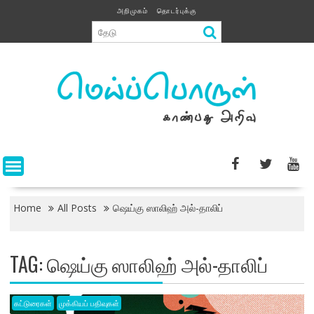
Skip
அறிமுகம்
தொடர்புக்கு
to
content
Home
All Posts
ஷெய்கு ஸாலிஹ் அல்-தாலிப்
TAG:
ஷெய்கு ஸாலிஹ் அல்-தாலிப்
கட்டுரைகள்
முக்கியப் பதிவுகள்