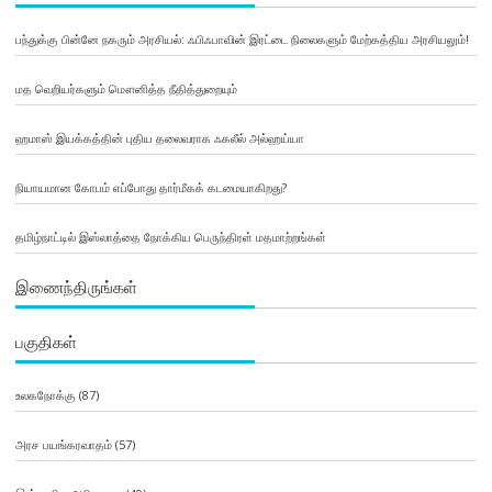
பந்துக்கு பின்னே நகரும் அரசியல்: ஃபிஃபாவின் இரட்டை நிலைகளும் மேற்கத்திய அரசியலும்!
மத வெறியர்களும் மௌனித்த நீதித்துறையும்
ஹமாஸ் இயக்கத்தின் புதிய தலைவராக ஃகலீல் அல்ஹய்யா
நியாயமான கோபம் எப்போது தார்மீகக் கடமையாகிறது?
தமிழ்நாட்டில் இஸ்லாத்தை நோக்கிய பெருந்திரள் மதமாற்றங்கள்
இணைந்திருங்கள்
பகுதிகள்
உலகநோக்கு
(87)
அரச பயங்கரவாதம்
(57)