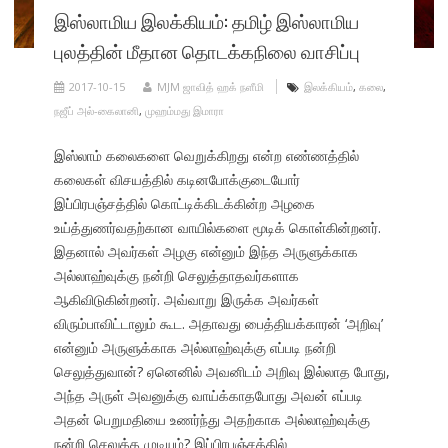
இஸ்லாமிய இலக்கியம்: தமிழ் இஸ்லாமிய
புலத்தின் மீதான தொடக்கநிலை வாசிப்பு
2017-10-15
MJM ஜாவித் ஹக் நளீமி
இலக்கியம்
,
கலை
,
நஜீப் அல்-கைலானி
,
முஹம்மது இமாரா
இஸ்லாம் கலைகளை வெறுக்கிறது என்ற எண்ணத்தில்
கலைகள் விசயத்தில் கடினபோக்குடையோர்
இப்பிரபஞ்சத்தில் கொட்டிக்கிடக்கின்ற அழகை
உய்த்துணர்வதற்கான வாயில்களை மூடிக் கொள்கின்றனர்.
இதனால் அவர்கள் அழகு என்னும் இந்த அருளுக்காக
அல்லாஹ்வுக்கு நன்றி செலுத்தாதவர்களாக
ஆகிவிடுகின்றனர். அவ்வாறு இருக்க அவர்கள்
விரும்பாவிட்டாலும் கூட. அதாவது பைத்தியக்காரன் ‘அறிவு’
என்னும் அருளுக்காக அல்லாஹ்வுக்கு எப்படி நன்றி
செலுத்துவான்? ஏனெனில் அவனிடம் அறிவு இல்லாத போது,
அந்த அருள் அவனுக்கு வாய்க்காதபோது அவன் எப்படி
அதன் பெறுமதியை உணர்ந்து அதற்காக அல்லாஹ்வுக்கு
நன்றி செலுத்த முடியும்? இப்பிரபஞ்சத்தில்