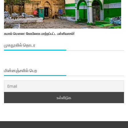
கமால் மௌலா: கோயிலாக மாற்றப்பட்ட பள்ளிவாசல்!
முகநூலில் தொடர
மின்னஞ்சலில் பெற