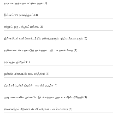
தாராளவாதத்தைக் கட்டுடைத்தல்
(7)
இஸ்லாம் Vs. நவீனத்துவம்
(4)
ஹிஜாப்: ஒரு பன்முகப் பார்வை
(3)
இஸ்லாமியக் கண்ணோட்டத்தில் நவீனத்துவமும் முற்போக்குவாதமும்
(5)
தற்கொலை வெடிகுண்டுத் தாக்குதல் பற்றி… – தலால் அசத்
(1)
ததப்புருல் குர்ஆன்
(1)
முஸ்லிம் பார்வையில் உலக சரித்திரம்
(1)
திருக்குர்ஆனின் நிழலில் – சையித் குதுப்
(11)
ஹஜ்: உலகளாவிய இஸ்லாமிய இயக்கத்தின் இதயம் – அலீ ஷரீஅத்தி
(3)
நபிவரலாற்றில் அதிகார வெளிப்பாடுகள் – ஸபர் பங்காஷ்
(4)