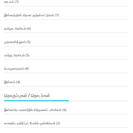
ஊடகம்
(7)
இஸ்லாத்தின் மீதான குற்றச்சாட்டுகள்
(7)
தமிழக அரசியல்
(6)
முதலாளித்துவம்
(5)
மாற்று அரசியல்
(5)
பொருளாதாரம்
(4)
இஸ்லாம்
(4)
தொகுப்புகள் / தொடர்கள்
இஸ்லாமிய வரலாற்றில் சிந்தனைப் பள்ளிகள்
(6)
காலனிய எதிர்ப்புப் போரில் முஸ்லிம்கள்
(2)