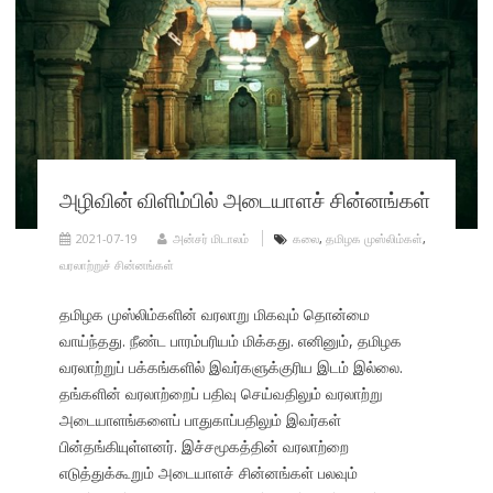
அழிவின் விளிம்பில் அடையாளச் சின்னங்கள்
2021-07-19
அன்சர் மிடாலம்
கலை
,
தமிழக முஸ்லிம்கள்
,
வரலாற்றுச் சின்னங்கள்
தமிழக முஸ்லிம்களின் வரலாறு மிகவும் தொன்மை
வாய்ந்தது. நீண்ட பாரம்பரியம் மிக்கது. எனினும், தமிழக
வரலாற்றுப் பக்கங்களில் இவர்களுக்குரிய இடம் இல்லை.
தங்களின் வரலாற்றைப் பதிவு செய்வதிலும் வரலாற்று
அடையாளங்களைப் பாதுகாப்பதிலும் இவர்கள்
பின்தங்கியுள்ளனர். இச்சமூகத்தின் வரலாற்றை
எடுத்துக்கூறும் அடையாளச் சின்னங்கள் பலவும்