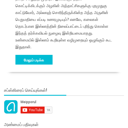
கொட்டிக்கிடக்கும் அழகின் அத்தாட்சிகளுக்கு புறமுதுகு
காட்டுவோர், அல்லாஹ் சொரிந்திருக்கின்ற அந்த அருளின்
பெறுமதியை எப்படி உணரமுடியும்? எனவே, கலைகள்
தொடர்பான இஸ்லாத்தின் நிலைப்பாட்டைப் புரிந்து கொள்ள
இந்தத் தர்க்கவியல் நுழைவு இன்றியமையாதது.
உண்மையில் இஸ்லாம் கூறியுள்ள வழிமுறையும் ஒழுங்கும் கூட
இதுதான்.
மேலும் படிக்க
சப்ஸ்கிரைப் செய்யுங்கள்!
அண்மைப் பதிவுகள்