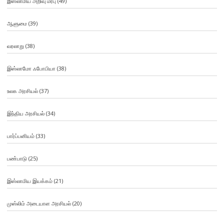
இஸ்லாமிய அறிவு மரபு
(49)
ஆளுமை
(39)
வரலாறு
(38)
இஸ்லாமோ ஃபோபியா
(38)
உலக அரசியல்
(37)
இந்திய அரசியல்
(34)
பார்ப்பனியம்
(33)
பண்பாடு
(25)
இஸ்லாமிய இயக்கம்
(21)
முஸ்லிம் அடையாள அரசியல்
(20)