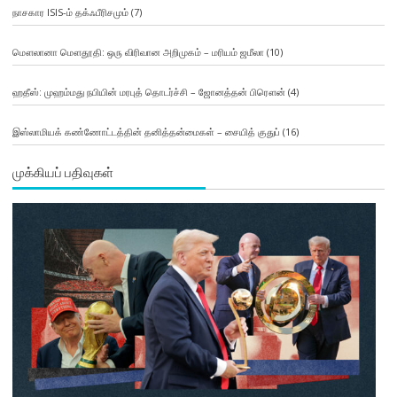
நாசகார ISIS-ம் தக்ஃபீரிசமும்
(7)
மௌலானா மௌதூதி: ஒரு விரிவான அறிமுகம் – மரியம் ஜமீலா
(10)
ஹதீஸ்: முஹம்மது நபியின் மரபுத் தொடர்ச்சி – ஜோனத்தன் பிரௌன்
(4)
இஸ்லாமியக் கண்ணோட்டத்தின் தனித்தன்மைகள் – சையித் குதுப்
(16)
முக்கியப் பதிவுகள்