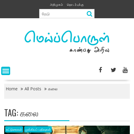
Skip
அறிமுகம்
தொடர்புக்கு
to
content
Home
All Posts
கலை
TAG:
கலை
கட்டுரைகள்
முக்கியப் பதிவுகள்