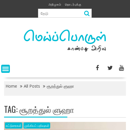
Skip
அறிமுகம்
தொடர்புக்கு
to
content
Home
All Posts
சூறத்துல் ளுஹா
TAG:
சூறத்துல் ளுஹா
கட்டுரைகள்
முக்கியப் பதிவுகள்