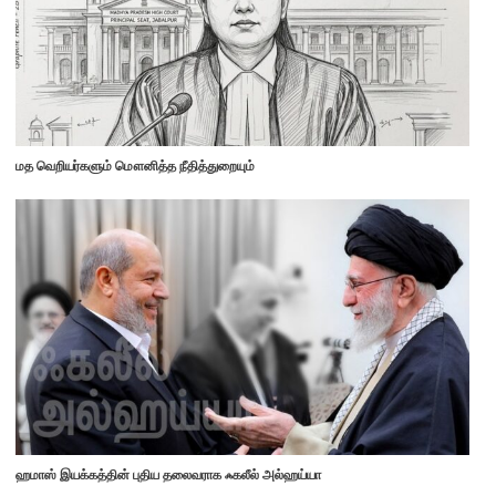
மத வெறியர்களும் மௌனித்த நீதித்துறையும்
ஹமாஸ் இயக்கத்தின் புதிய தலைவராக ஃகலீல் அல்ஹய்யா