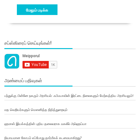
மேலும் படிக்க
சப்ஸ்கிரைப் செய்யுங்கள்!
அண்மைப் பதிவுகள்
பந்துக்கு பின்னே நகரும் அரசியல்: ஃபிஃபாவின் இரட்டை நிலைகளும் மேற்கத்திய அரசியலும்!
மத வெறியர்களும் மௌனித்த நீதித்துறையும்
ஹமாஸ் இயக்கத்தின் புதிய தலைவராக ஃகலீல் அல்ஹய்யா
நியாயமான கோபம் எப்போது தார்மீகக் கடமையாகிறது?