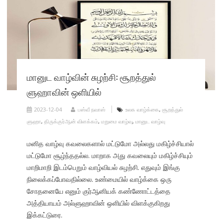
மானுட வாழ்வின் சுழற்சி: சூறத்துல்
ளுஹாவின் ஒளியில்
2023-12-04
பஸ்வீ நவாஸ்
உலக வாழ்க்கை
,
சூறத்துல்
ளுஹா
,
திருக்குர்ஆன் விளக்கம்
,
மறுமை வாழ்வு
,
மானுட வாழ்வு
மனித வாழ்வு கவலைகளால் மட்டுமோ அல்லது மகிழ்ச்சியால்
மட்டுமோ சூழ்ந்ததல்ல. மாறாக அது கவலையும் மகிழ்ச்சியும்
மாறிமாறி இடம்பெறும் வாழ்வியல் சுழற்சி. எதுவும் இங்கு
நிலைக்கப்போவதில்லை. உண்மையில் வாழ்க்கை ஒரு
சோதனையே எனும் குர்ஆனியக் கண்ணோட்டத்தை
அத்தியாயம் அல்ளுஹாவின் ஒளியில் விளக்குகிறது
இக்கட்டுரை.