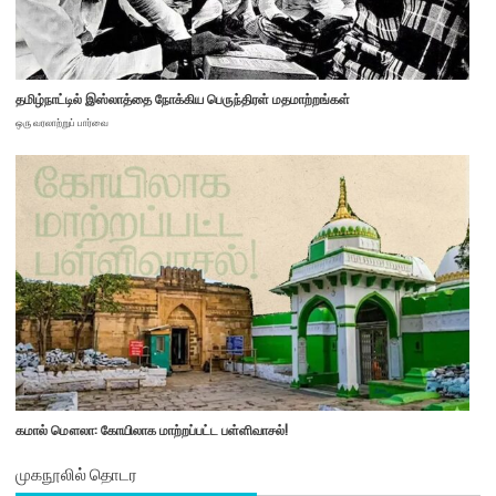
தமிழ்நாட்டில் இஸ்லாத்தை நோக்கிய பெருந்திரள் மதமாற்றங்கள்
ஒரு வரலாற்றுப் பார்வை
கமால் மௌலா: கோயிலாக மாற்றப்பட்ட பள்ளிவாசல்!
முகநூலில் தொடர