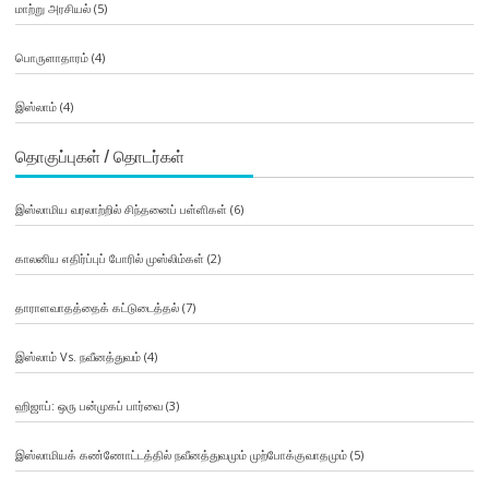
மாற்று அரசியல்
(5)
பொருளாதாரம்
(4)
இஸ்லாம்
(4)
தொகுப்புகள் / தொடர்கள்
இஸ்லாமிய வரலாற்றில் சிந்தனைப் பள்ளிகள்
(6)
காலனிய எதிர்ப்புப் போரில் முஸ்லிம்கள்
(2)
தாராளவாதத்தைக் கட்டுடைத்தல்
(7)
இஸ்லாம் Vs. நவீனத்துவம்
(4)
ஹிஜாப்: ஒரு பன்முகப் பார்வை
(3)
இஸ்லாமியக் கண்ணோட்டத்தில் நவீனத்துவமும் முற்போக்குவாதமும்
(5)