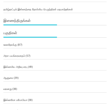
தமிழ்நாட்டில் இஸ்லாத்தை நோக்கிய பெருந்திரள் மதமாற்றங்கள்
இணைந்திருங்கள்
பகுதிகள்
உலகநோக்கு
(87)
அரச பயங்கரவாதம்
(57)
இஸ்லாமிய அறிவு மரபு
(49)
ஆளுமை
(39)
வரலாறு
(38)
இஸ்லாமோ ஃபோபியா
(38)