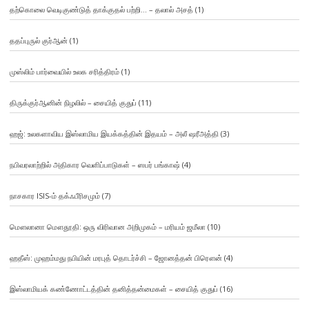
தற்கொலை வெடிகுண்டுத் தாக்குதல் பற்றி… – தலால் அசத்
(1)
ததப்புருல் குர்ஆன்
(1)
முஸ்லிம் பார்வையில் உலக சரித்திரம்
(1)
திருக்குர்ஆனின் நிழலில் – சையித் குதுப்
(11)
ஹஜ்: உலகளாவிய இஸ்லாமிய இயக்கத்தின் இதயம் – அலீ ஷரீஅத்தி
(3)
நபிவரலாற்றில் அதிகார வெளிப்பாடுகள் – ஸபர் பங்காஷ்
(4)
நாசகார ISIS-ம் தக்ஃபீரிசமும்
(7)
மௌலானா மௌதூதி: ஒரு விரிவான அறிமுகம் – மரியம் ஜமீலா
(10)
ஹதீஸ்: முஹம்மது நபியின் மரபுத் தொடர்ச்சி – ஜோனத்தன் பிரௌன்
(4)
இஸ்லாமியக் கண்ணோட்டத்தின் தனித்தன்மைகள் – சையித் குதுப்
(16)