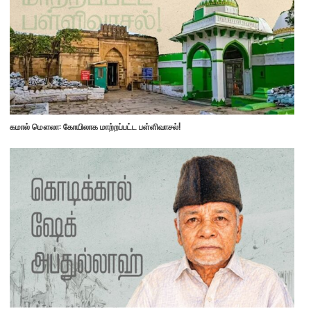
கமால் மௌலா: கோயிலாக மாற்றப்பட்ட பள்ளிவாசல்!