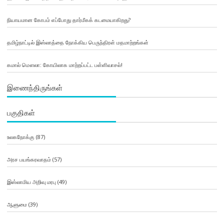
நியாயமான கோபம் எப்போது தார்மீகக் கடமையாகிறது?
தமிழ்நாட்டில் இஸ்லாத்தை நோக்கிய பெருந்திரள் மதமாற்றங்கள்
கமால் மௌலா: கோயிலாக மாற்றப்பட்ட பள்ளிவாசல்!
இணைந்திருங்கள்
பகுதிகள்
உலகநோக்கு
(87)
அரச பயங்கரவாதம்
(57)
இஸ்லாமிய அறிவு மரபு
(49)
ஆளுமை
(39)