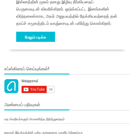
இஸ்லாத்தின் மூலம் தனது இழிவு நீங்கியதைப்
பெருமையுடன் விவரிக்கிறார். ஒடுக்கப்பட்ட இனங்களின்
விடுதலைக்காக, அவர் அனுபவத்தில் தேக்கியவற்றைத் தன்
தாய்ச் சமூகத்திடம் வாஞ்சையுடன் பகிர்ந்து கொள்கிறார்.
மேலும் படிக்க
சப்ஸ்கிரைப் செய்யுங்கள்!
அண்மைப் பதிவுகள்
மத வெறியர்களும் மௌனித்த நீதித்துறையும்
ஹமாஸ் இயக்கத்தின் புதிய தலைவராக ஃகலீல் அல்ஹய்யா