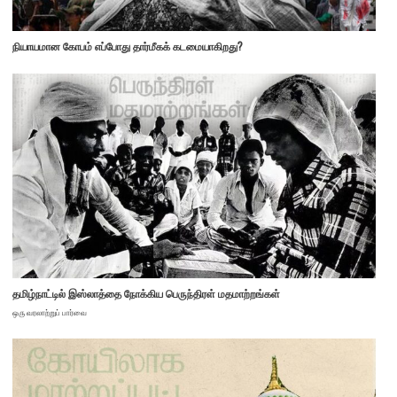
நியாயமான கோபம் எப்போது தார்மீகக் கடமையாகிறது?
தமிழ்நாட்டில் இஸ்லாத்தை நோக்கிய பெருந்திரள் மதமாற்றங்கள்
ஒரு வரலாற்றுப் பார்வை