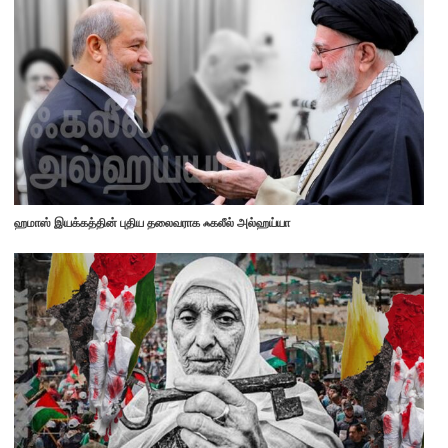
ஹமாஸ் இயக்கத்தின் புதிய தலைவராக ஃகலீல் அல்ஹய்யா