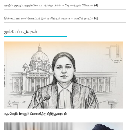
ஹதீஸ்: முஹம்மது நபியின் மரபுத் தொடர்ச்சி – ஜோனத்தன் பிரௌன்
(4)
இஸ்லாமியக் கண்ணோட்டத்தின் தனித்தன்மைகள் – சையித் குதுப்
(16)
முக்கியப் பதிவுகள்
மத வெறியர்களும் மௌனித்த நீதித்துறையும்