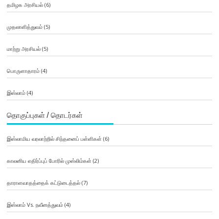
தமிழக அரசியல்
(6)
முதலாளித்துவம்
(5)
மாற்று அரசியல்
(5)
பொருளாதாரம்
(4)
இஸ்லாம்
(4)
தொகுப்புகள் / தொடர்கள்
இஸ்லாமிய வரலாற்றில் சிந்தனைப் பள்ளிகள்
(6)
காலனிய எதிர்ப்புப் போரில் முஸ்லிம்கள்
(2)
தாராளவாதத்தைக் கட்டுடைத்தல்
(7)
இஸ்லாம் Vs. நவீனத்துவம்
(4)