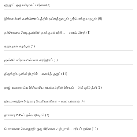
ஹிஜாப்: ஒரு பன்முகப் பார்வை
(3)
இஸ்லாமியக் கண்ணோட்டத்தில் நவீனத்துவமும் முற்போக்குவாதமும்
(5)
தற்கொலை வெடிகுண்டுத் தாக்குதல் பற்றி… – தலால் அசத்
(1)
ததப்புருல் குர்ஆன்
(1)
முஸ்லிம் பார்வையில் உலக சரித்திரம்
(1)
திருக்குர்ஆனின் நிழலில் – சையித் குதுப்
(11)
ஹஜ்: உலகளாவிய இஸ்லாமிய இயக்கத்தின் இதயம் – அலீ ஷரீஅத்தி
(3)
நபிவரலாற்றில் அதிகார வெளிப்பாடுகள் – ஸபர் பங்காஷ்
(4)
நாசகார ISIS-ம் தக்ஃபீரிசமும்
(7)
மௌலானா மௌதூதி: ஒரு விரிவான அறிமுகம் – மரியம் ஜமீலா
(10)