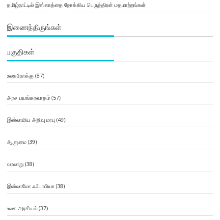
தமிழ்நாட்டில் இஸ்லாத்தை நோக்கிய பெருந்திரள் மதமாற்றங்கள்
இணைந்திருங்கள்
பகுதிகள்
உலகநோக்கு
(87)
அரச பயங்கரவாதம்
(57)
இஸ்லாமிய அறிவு மரபு
(49)
ஆளுமை
(39)
வரலாறு
(38)
இஸ்லாமோ ஃபோபியா
(38)
உலக அரசியல்
(37)