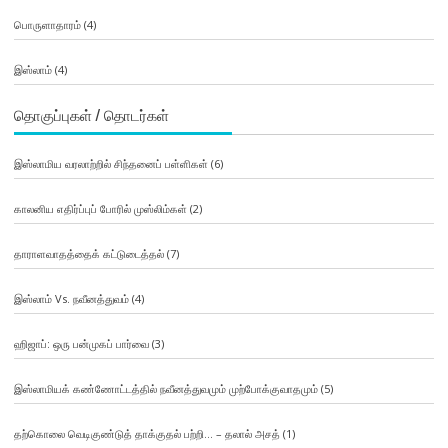
பொருளாதாரம்
(4)
இஸ்லாம்
(4)
தொகுப்புகள் / தொடர்கள்
இஸ்லாமிய வரலாற்றில் சிந்தனைப் பள்ளிகள்
(6)
காலனிய எதிர்ப்புப் போரில் முஸ்லிம்கள்
(2)
தாராளவாதத்தைக் கட்டுடைத்தல்
(7)
இஸ்லாம் Vs. நவீனத்துவம்
(4)
ஹிஜாப்: ஒரு பன்முகப் பார்வை
(3)
இஸ்லாமியக் கண்ணோட்டத்தில் நவீனத்துவமும் முற்போக்குவாதமும்
(5)
தற்கொலை வெடிகுண்டுத் தாக்குதல் பற்றி… – தலால் அசத்
(1)