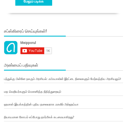
மேலும் படிக்க
சப்ஸ்கிரைப் செய்யுங்கள்!
அண்மைப் பதிவுகள்
பந்துக்கு பின்னே நகரும் அரசியல்: ஃபிஃபாவின் இரட்டை நிலைகளும் மேற்கத்திய அரசியலும்!
மத வெறியர்களும் மௌனித்த நீதித்துறையும்
ஹமாஸ் இயக்கத்தின் புதிய தலைவராக ஃகலீல் அல்ஹய்யா
நியாயமான கோபம் எப்போது தார்மீகக் கடமையாகிறது?