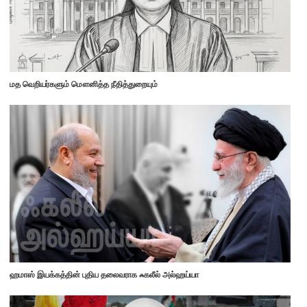
மத வெறியர்களும் மௌனித்த நீதித்துறையும்
ஹமாஸ் இயக்கத்தின் புதிய தலைவராக ஃகலீல் அல்ஹய்யா