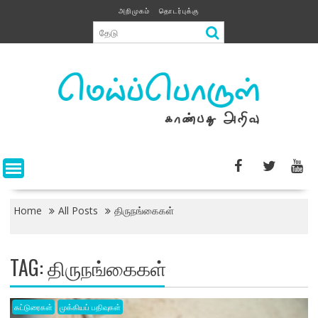
Skip
அறிமுகம்
தொடர்புக்கு
to
content
Home
All Posts
திருநங்கைகள்
TAG:
திருநங்கைகள்
கட்டுரைகள்
முக்கியப் பதிவுகள்