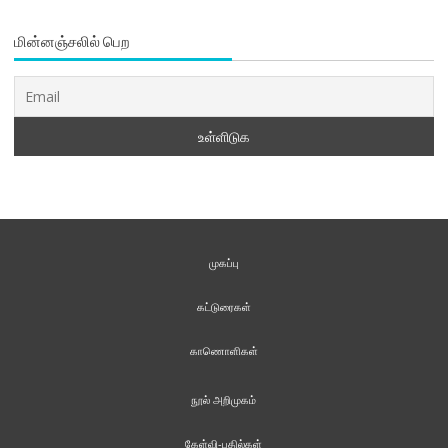
மின்னஞ்சலில் பெற
முகப்பு
கட்டுரைகள்
காணொளிகள்
நூல் அறிமுகம்
கேள்வி-பதில்கள்