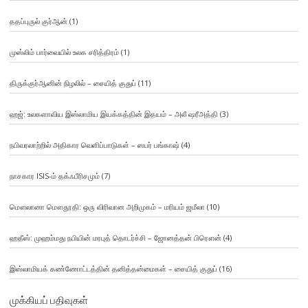
ததப்புருல் குர்ஆன்
(1)
முஸ்லிம் பார்வையில் உலக சரித்திரம்
(1)
திருக்குர்ஆனின் நிழலில் – சையித் குதுப்
(11)
ஹஜ்: உலகளாவிய இஸ்லாமிய இயக்கத்தின் இதயம் – அலீ ஷரீஅத்தி
(3)
நபிவரலாற்றில் அதிகார வெளிப்பாடுகள் – ஸபர் பங்காஷ்
(4)
நாசகார ISIS-ம் தக்ஃபீரிசமும்
(7)
மௌலானா மௌதூதி: ஒரு விரிவான அறிமுகம் – மரியம் ஜமீலா
(10)
ஹதீஸ்: முஹம்மது நபியின் மரபுத் தொடர்ச்சி – ஜோனத்தன் பிரௌன்
(4)
இஸ்லாமியக் கண்ணோட்டத்தின் தனித்தன்மைகள் – சையித் குதுப்
(16)
முக்கியப் பதிவுகள்