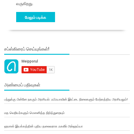
வருகிறது.
மேலும் படிக்க
சப்ஸ்கிரைப் செய்யுங்கள்!
அண்மைப் பதிவுகள்
பந்துக்கு பின்னே நகரும் அரசியல்: ஃபிஃபாவின் இரட்டை நிலைகளும் மேற்கத்திய அரசியலும்!
மத வெறியர்களும் மௌனித்த நீதித்துறையும்
ஹமாஸ் இயக்கத்தின் புதிய தலைவராக ஃகலீல் அல்ஹய்யா