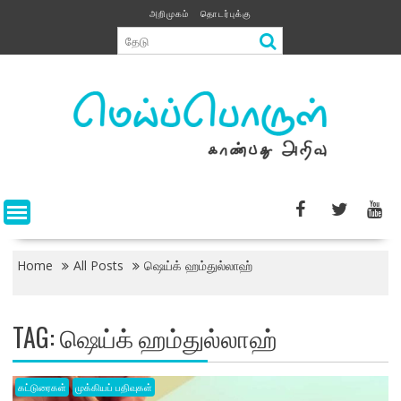
Skip
அறிமுகம்
தொடர்புக்கு
to
content
Home
All Posts
ஷெய்க் ஹம்துல்லாஹ்
TAG:
ஷெய்க் ஹம்துல்லாஹ்
கட்டுரைகள்
முக்கியப் பதிவுகள்