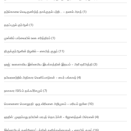
தற்கொலை வெடிகுண்டுத் தாக்குதல் பற்றி… – தலால் அசத்
(1)
ததப்புருல் குர்ஆன்
(1)
முஸ்லிம் பார்வையில் உலக சரித்திரம்
(1)
திருக்குர்ஆனின் நிழலில் – சையித் குதுப்
(11)
ஹஜ்: உலகளாவிய இஸ்லாமிய இயக்கத்தின் இதயம் – அலீ ஷரீஅத்தி
(3)
நபிவரலாற்றில் அதிகார வெளிப்பாடுகள் – ஸபர் பங்காஷ்
(4)
நாசகார ISIS-ம் தக்ஃபீரிசமும்
(7)
மௌலானா மௌதூதி: ஒரு விரிவான அறிமுகம் – மரியம் ஜமீலா
(10)
ஹதீஸ்: முஹம்மது நபியின் மரபுத் தொடர்ச்சி – ஜோனத்தன் பிரௌன்
(4)
இஸ்லாமியக் கண்ணோட்டத்தின் தனித்தன்மைகள் – சையித் குதுப்
(16)