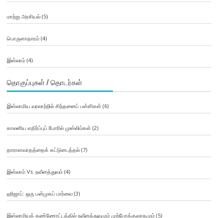
மாற்று அரசியல்
(5)
பொருளாதாரம்
(4)
இஸ்லாம்
(4)
தொகுப்புகள் / தொடர்கள்
இஸ்லாமிய வரலாற்றில் சிந்தனைப் பள்ளிகள்
(6)
காலனிய எதிர்ப்புப் போரில் முஸ்லிம்கள்
(2)
தாராளவாதத்தைக் கட்டுடைத்தல்
(7)
இஸ்லாம் Vs. நவீனத்துவம்
(4)
ஹிஜாப்: ஒரு பன்முகப் பார்வை
(3)
இஸ்லாமியக் கண்ணோட்டத்தில் நவீனத்துவமும் முற்போக்குவாதமும்
(5)