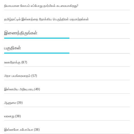
நியாயமான கோபம் எப்போது தார்மீகக் கடமையாகிறது?
தமிழ்நாட்டில் இஸ்லாத்தை நோக்கிய பெருந்திரள் மதமாற்றங்கள்
இணைந்திருங்கள்
பகுதிகள்
உலகநோக்கு
(87)
அரச பயங்கரவாதம்
(57)
இஸ்லாமிய அறிவு மரபு
(49)
ஆளுமை
(39)
வரலாறு
(38)
இஸ்லாமோ ஃபோபியா
(38)