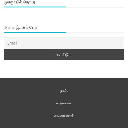
முகநூலில் தொடர
மின்னஞ்சலில் பெற
முகப்பு
கட்டுரைகள்
காணொளிகள்