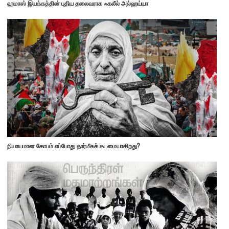
ஹமாஸ் இயக்கத்தின் புதிய தலைவராக ஃகலீல் அல்ஹய்யா
நியாயமான கோபம் எப்போது தார்மீகக் கடமையாகிறது?