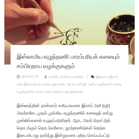
இஸ்லாமிய எழுத்தணி: பாரம்பரியக் கலையும்
சம்பிரதாய வழக்குகளும்
2019-07-31
காலித் பாப்லோ கஸாதோ
இஜாஸா
,
இமாம்
அலீ
,
இஸ்லாமியக் கலை
,
உதுமானிய ஆட்சி
,
என்.ஜி. மஸீப்
,
எழுத்தணி கலை
,
எழுத்தணிக் கலை
,
கலம்
,
ஷெய்க் ஹம்துல்லாஹ்
இஸ்லாத்தின் நான்காம் கலீஃபாவான இமாம் அலீ (ரழி)
அவர்களே, முதல் முக்கிய எழுத்தணிக் கலைஞர் என்று
முஸ்லிம்களால் கருதப்படுகிறார். ஆக, அவர் தொட்டுத்
தொடங்கும் தொடர்வரிசை, நூற்றாண்டுகள் நெடுக
இடைவிடாது நகர்ந்து இன்றுவரை பதிவு செய்யப்பட்டு