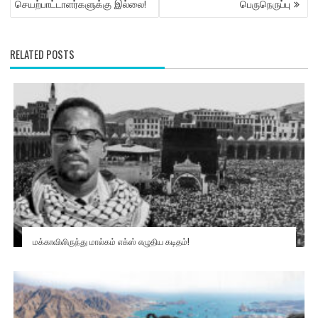
செயற்பாட்டாளர்களுக்கு இல்லை!
பெருநெருப்பு
RELATED POSTS
மக்காவிலிருந்து மால்கம் எக்ஸ் எழுதிய கடிதம்!