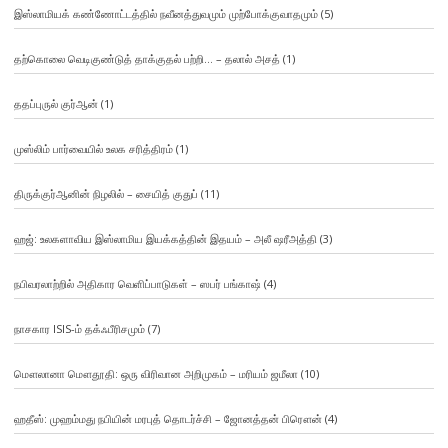
இஸ்லாமியக் கண்ணோட்டத்தில் நவீனத்துவமும் முற்போக்குவாதமும்
(5)
தற்கொலை வெடிகுண்டுத் தாக்குதல் பற்றி… – தலால் அசத்
(1)
ததப்புருல் குர்ஆன்
(1)
முஸ்லிம் பார்வையில் உலக சரித்திரம்
(1)
திருக்குர்ஆனின் நிழலில் – சையித் குதுப்
(11)
ஹஜ்: உலகளாவிய இஸ்லாமிய இயக்கத்தின் இதயம் – அலீ ஷரீஅத்தி
(3)
நபிவரலாற்றில் அதிகார வெளிப்பாடுகள் – ஸபர் பங்காஷ்
(4)
நாசகார ISIS-ம் தக்ஃபீரிசமும்
(7)
மௌலானா மௌதூதி: ஒரு விரிவான அறிமுகம் – மரியம் ஜமீலா
(10)
ஹதீஸ்: முஹம்மது நபியின் மரபுத் தொடர்ச்சி – ஜோனத்தன் பிரௌன்
(4)