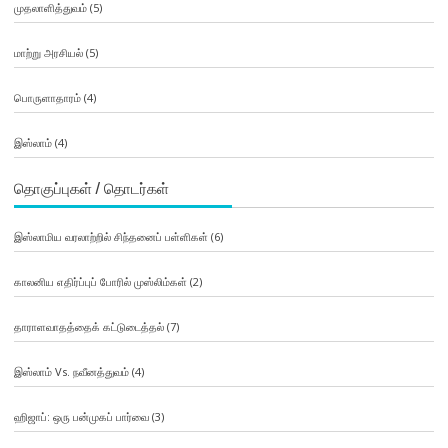
முதலாளித்துவம்
(5)
மாற்று அரசியல்
(5)
பொருளாதாரம்
(4)
இஸ்லாம்
(4)
தொகுப்புகள் / தொடர்கள்
இஸ்லாமிய வரலாற்றில் சிந்தனைப் பள்ளிகள்
(6)
காலனிய எதிர்ப்புப் போரில் முஸ்லிம்கள்
(2)
தாராளவாதத்தைக் கட்டுடைத்தல்
(7)
இஸ்லாம் Vs. நவீனத்துவம்
(4)
ஹிஜாப்: ஒரு பன்முகப் பார்வை
(3)