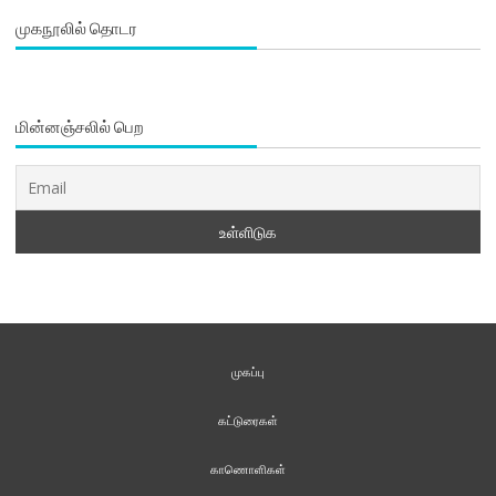
முகநூலில் தொடர
மின்னஞ்சலில் பெற
முகப்பு
கட்டுரைகள்
காணொளிகள்