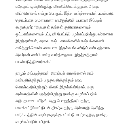
ஏதேனும் ஒன்றிலிருந்து விலகிக்கொள்ளுதல், அதை
விட்டுவிடுதல் என்று பொருள். இந்த வார்த்தையின் பயன்பாடு
தொடர்பாக மௌலானா ஹமீதுத்தீன் ஃபராஹீ இப்படிக்
கூறுகிறார்: “அறபுகள் தங்கள் குதிரைகளையும்
ஒட்டகங்களையும் பட்டினி போட்டுப் பழக்கப்படுத்துபவர்களாக
இருந்தார்கள், அவை கஷ்ட காலங்களில் கஷ்டங்களைச்
சகித்துக்கொள்பவையாக இருக்க வேண்டும் என்பதற்காக.
அவர்கள் ஸவ்ம் என்ற வார்த்தையை இதற்குத்தான்
பயன்படுத்தினார்கள்.”
நாமும் அப்படித்தான். நோன்புக் காலங்களில் நாம்
உண்பதிலிருந்தும் பருகுவதிலிருந்தும் உறவு
கொள்வதிலிருந்தும் விலகி இருக்கின்றோம். அது
அல்லாஹ்வின் புறத்திலிருந்து நமக்கு வழங்கப்படும்
அற்புதமான பயிற்சி. அது பொறுத்திருப்பதற்கு,
மனக்கட்டுப்பாட்டுடன் திகழ்வதற்கு, அல்லாஹ் அளித்த
மார்க்கத்தின் வரம்புகளுக்கு உட்பட்டு வாழ்வதற்கு நமக்கு
வழங்கப்படும் பயிற்சி.