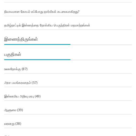
நியாயமான கோபம் எப்போது தார்மீகக் கடமையாகிறது?
தமிழ்நாட்டில் இஸ்லாத்தை நோக்கிய பெருந்திரள் மதமாற்றங்கள்
இணைந்திருங்கள்
பகுதிகள்
உலகநோக்கு
(87)
அரச பயங்கரவாதம்
(57)
இஸ்லாமிய அறிவு மரபு
(49)
ஆளுமை
(39)
வரலாறு
(38)