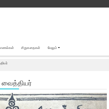
காணல்கள்
சிறுகதைகள்
மேலும்
தியர்
ி வைத்தியர்