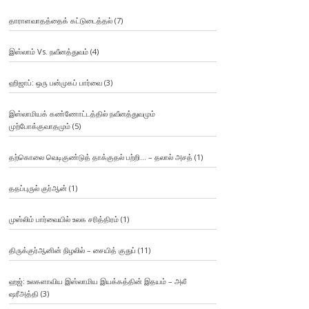
தாராளவாதத்தைக் கட்டுடைத்தல்
(7)
இஸ்லாம் Vs. நவீனத்துவம்
(4)
ஹிஜாப்: ஒரு பன்முகப் பார்வை
(3)
இஸ்லாமியக் கண்ணோட்டத்தில் நவீனத்துவமும்
முற்போக்குவாதமும்
(5)
தற்கொலை வெடிகுண்டுத் தாக்குதல் பற்றி… – தலால் அசத்
(1)
ததப்புருல் குர்ஆன்
(1)
முஸ்லிம் பார்வையில் உலக சரித்திரம்
(1)
திருக்குர்ஆனின் நிழலில் – சையித் குதுப்
(11)
ஹஜ்: உலகளாவிய இஸ்லாமிய இயக்கத்தின் இதயம் – அலீ
ஷரீஅத்தி
(3)