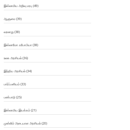
இஸ்லாமிய அறிவு மரபு
(49)
ஆளுமை
(39)
வரலாறு
(38)
இஸ்லாமோ ஃபோபியா
(38)
உலக அரசியல்
(36)
இந்திய அரசியல்
(34)
பார்ப்பனியம்
(33)
பண்பாடு
(25)
இஸ்லாமிய இயக்கம்
(21)
முஸ்லிம் அடையாள அரசியல்
(20)