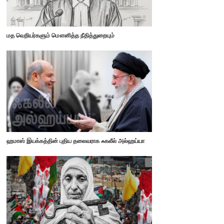
மத வெறியர்களும் மௌனித்த நீதித்துறையும்
ஹமாஸ் இயக்கத்தின் புதிய தலைவராக ஃகலீல் அல்ஹய்யா