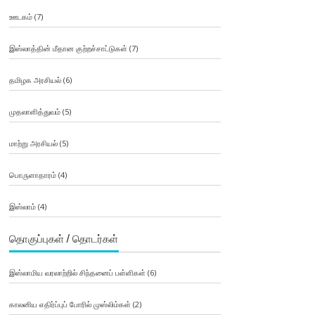
ஊடகம்
(7)
இஸ்லாத்தின் மீதான குற்றச்சாட்டுகள்
(7)
தமிழக அரசியல்
(6)
முதலாளித்துவம்
(5)
மாற்று அரசியல்
(5)
பொருளாதாரம்
(4)
இஸ்லாம்
(4)
தொகுப்புகள் / தொடர்கள்
இஸ்லாமிய வரலாற்றில் சிந்தனைப் பள்ளிகள்
(6)
காலனிய எதிர்ப்புப் போரில் முஸ்லிம்கள்
(2)