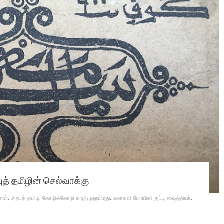
த் தமிழின் செல்வாக்கு
ளம்
,
அறபுத் தமிழ்
,
கோழிக்கோடு காழீ முஹம்மது
,
மகாகவி மோயின் குட்டி வைத்தியர்
,