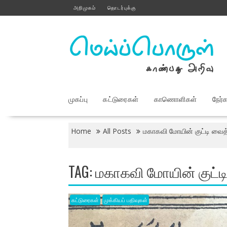
Skip
அறிமுகம்
தொடர்புக்கு
to
content
முகப்பு
கட்டுரைகள்
காணொளிகள்
நேர்
Home
All Posts
மகாகவி மோயின் குட்டி வைத்
TAG:
மகாகவி மோயின் குட்ட
கட்டுரைகள்
முக்கியப் பதிவுகள்