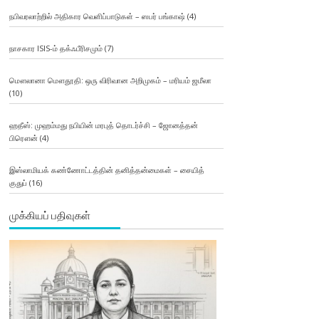
நபிவரலாற்றில் அதிகார வெளிப்பாடுகள் – ஸபர் பங்காஷ்
(4)
நாசகார ISIS-ம் தக்ஃபீரிசமும்
(7)
மௌலானா மௌதூதி: ஒரு விரிவான அறிமுகம் – மரியம் ஜமீலா
(10)
ஹதீஸ்: முஹம்மது நபியின் மரபுத் தொடர்ச்சி – ஜோனத்தன்
பிரௌன்
(4)
இஸ்லாமியக் கண்ணோட்டத்தின் தனித்தன்மைகள் – சையித்
குதுப்
(16)
முக்கியப் பதிவுகள்