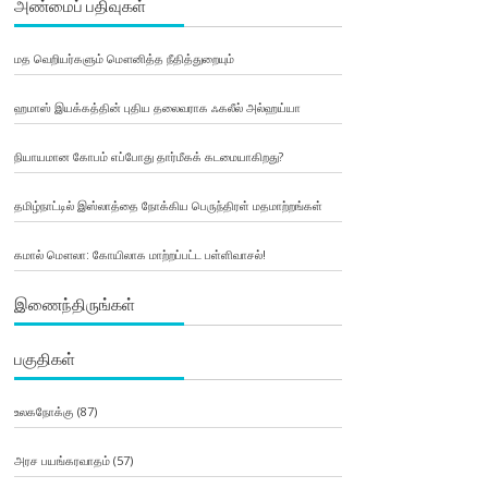
அண்மைப் பதிவுகள்
மத வெறியர்களும் மௌனித்த நீதித்துறையும்
ஹமாஸ் இயக்கத்தின் புதிய தலைவராக ஃகலீல் அல்ஹய்யா
நியாயமான கோபம் எப்போது தார்மீகக் கடமையாகிறது?
தமிழ்நாட்டில் இஸ்லாத்தை நோக்கிய பெருந்திரள் மதமாற்றங்கள்
கமால் மௌலா: கோயிலாக மாற்றப்பட்ட பள்ளிவாசல்!
இணைந்திருங்கள்
பகுதிகள்
உலகநோக்கு
(87)
அரச பயங்கரவாதம்
(57)