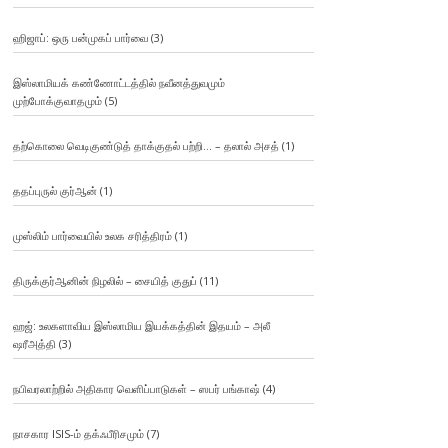
ஹிஜாப்: ஒரு பன்முகப் பார்வை
(3)
இஸ்லாமியக் கண்ணோட்டத்தில் நவீனத்துவமும்
முற்போக்குவாதமும்
(5)
தற்கொலை வெடிகுண்டுத் தாக்குதல் பற்றி… – தலால் அசத்
(1)
ததப்புருல் குர்ஆன்
(1)
முஸ்லிம் பார்வையில் உலக சரித்திரம்
(1)
திருக்குர்ஆனின் நிழலில் – சையித் குதுப்
(11)
ஹஜ்: உலகளாவிய இஸ்லாமிய இயக்கத்தின் இதயம் – அலீ
ஷரீஅத்தி
(3)
நபிவரலாற்றில் அதிகார வெளிப்பாடுகள் – ஸபர் பங்காஷ்
(4)
நாசகார ISIS-ம் தக்ஃபீரிசமும்
(7)