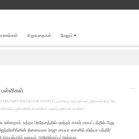
காணல்கள்
சிறுகதைகள்
மேலும்
 பள்ளிகள்
U MILITARY EDUCATION SOCIETY
,
ஃபாசிசம்
,
ஆர்.எஸ்.எஸ்.
,
கோபால் கோட்சே
,
,
புரோகித்
,
முசோலினி
,
ஸ்வஸ்திகா கழகம்
,
ஹிமானி சாவர்கர்
ள்ளதாம். உத்தர பிரதேசத்தில் புலந்தர் சாகர் மாவட்டத்தில் அது
ேந்திரசிங்கின் நினைவாக ‘ராஜு பையா சைனில் வித்யா மந்திர்’
 செயல்படும் எனவும் அறிவிக்கப்பட்டுள்ளது.