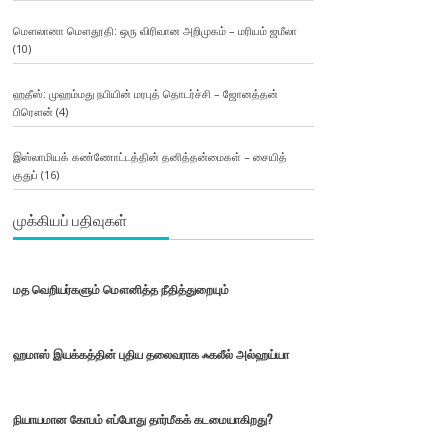
மௌலானா மௌதூதி: ஒரு விரிவான அறிமுகம் – மரியம் ஜமீலா
(10)
ஹதீஸ்: முஹம்மது நபியின் மரபுத் தொடர்ச்சி – ஜோனத்தன்
பிரௌன்
(4)
இஸ்லாமியக் கண்ணோட்டத்தின் தனித்தன்மைகள் – சையித்
குதுப்
(16)
முக்கியப் பதிவுகள்
மத வெறியர்களும் மௌனித்த நீதித்துறையும்
ஹமாஸ் இயக்கத்தின் புதிய தலைவராக ஃகலீல் அல்ஹய்யா
நியாயமான கோபம் எப்போது தார்மீகக் கடமையாகிறது?