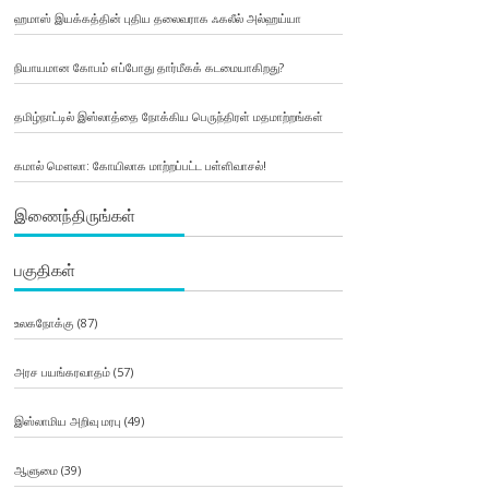
ஹமாஸ் இயக்கத்தின் புதிய தலைவராக ஃகலீல் அல்ஹய்யா
நியாயமான கோபம் எப்போது தார்மீகக் கடமையாகிறது?
தமிழ்நாட்டில் இஸ்லாத்தை நோக்கிய பெருந்திரள் மதமாற்றங்கள்
கமால் மௌலா: கோயிலாக மாற்றப்பட்ட பள்ளிவாசல்!
இணைந்திருங்கள்
பகுதிகள்
உலகநோக்கு
(87)
அரச பயங்கரவாதம்
(57)
இஸ்லாமிய அறிவு மரபு
(49)
ஆளுமை
(39)