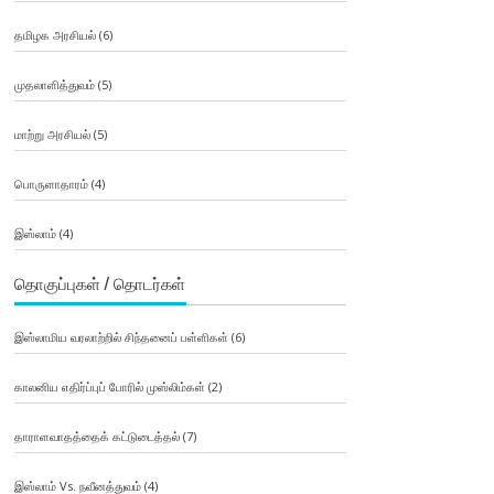
தமிழக அரசியல்
(6)
முதலாளித்துவம்
(5)
மாற்று அரசியல்
(5)
பொருளாதாரம்
(4)
இஸ்லாம்
(4)
தொகுப்புகள் / தொடர்கள்
இஸ்லாமிய வரலாற்றில் சிந்தனைப் பள்ளிகள்
(6)
காலனிய எதிர்ப்புப் போரில் முஸ்லிம்கள்
(2)
தாராளவாதத்தைக் கட்டுடைத்தல்
(7)
இஸ்லாம் Vs. நவீனத்துவம்
(4)