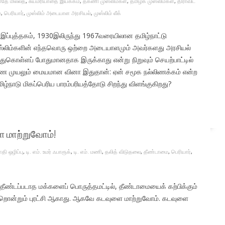
தே மில்லத்
,
சுயமரியாதை இயக்கம்
,
தக்ணி முஸ்லிம்கள்
,
தமிழக முஸ்லிம்கள்
,
திராவிட
்
,
பெரியார்
,
முஸ்லிம் அடையாள அரசியல்
,
முஸ்லிம் லீக்
ம் இப்புத்தகம், 1930இலிருந்து 1967வரையிலான தமிழ்நாட்டு
ுஸ்லிம்களின் எந்தவொரு ஒற்றை அடையாளமும் அவர்களது அரசியல்
்துகொள்ளப் போதுமானதாக இருக்காது என்று நிறுவும் செயற்பாட்டில்
காண முயலும் மையமான வினா இதுதான்: ஏன் சமூக நல்லிணக்கம் என்ற
ழ்நாடு மிகப்பெரிய பாரம்பரியத்தோடு சிறந்து விளங்குகிறது?
ை மாற்றுவோம்!
ாதி ஒழிப்பு
,
டி. எம். உமர் ஃபாரூக்
,
டி. எம். மணி
,
தலித் விடுதலை
,
தீண்டாமை
,
பெரியார்
,
ி? தீண்டப்படாத மக்களைப் பொருத்தமட்டில், தீண்டாமையைக் கற்பிக்கும்
வேறொன்றும் புரட்சி ஆகாது. ஆகவே கடவுளை மாற்றுவோம். கடவுளை