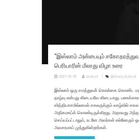
“இஸ்லாம் அன்பையும் சகோதரத்துவ
பெரியாரின் மீலாது விழா உரை
2021-10-18
பெரியார்
இஸ்லாம்
,
பெரியார்
இஸ்லாம் ஒரு சமத்துவக் கொள்கை கொண்ட மதமாக
தாழ்வு என்பது கிடையவே கிடையாது. பணக்கார
வித்தியாசமில்லாமல் சகலருக்கும் வாழ்வில் சக
அதிகமாய்க் கொண்டிருக்கிறது. அதாவது அந்த ம
செய்யப்பட்டாலும், உடனே அவர்கள் எல்லோரும் 
அவசரமாய் முந்துகின்றார்கள்.