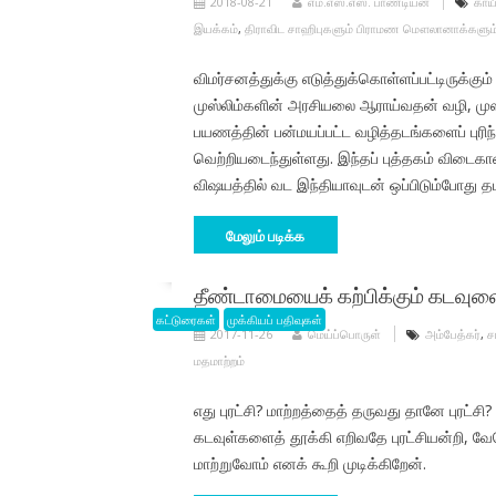
2018-08-21
எம்.எஸ்.எஸ். பாண்டியன்
காயி
இயக்கம்
,
திராவிட சாஹிபுகளும் பிராமண மௌலானாக்களும
விமர்சனத்துக்கு எடுத்துக்கொள்ளப்பட்டிருக்கு
முஸ்லிம்களின் அரசியலை ஆராய்வதன் வழி, ம
பயணத்தின் பன்மயப்பட்ட வழித்தடங்களைப் புரிந
வெற்றியடைந்துள்ளது. இந்தப் புத்தகம் விடை
விஷயத்தில் வட இந்தியாவுடன் ஒப்பிடும்போது தமி
மேலும் படிக்க
தீண்டாமையைக் கற்பிக்கும் கடவுள
கட்டுரைகள்
முக்கியப் பதிவுகள்
2017-11-26
மெய்ப்பொருள்
அம்பேத்கர்
,
ச
மதமாற்றம்
எது புரட்சி? மாற்றத்தைத் தருவது தானே புரட்ச
கடவுள்களைத் தூக்கி எறிவதே புரட்சியன்றி, 
மாற்றுவோம் எனக் கூறி முடிக்கிறேன்.