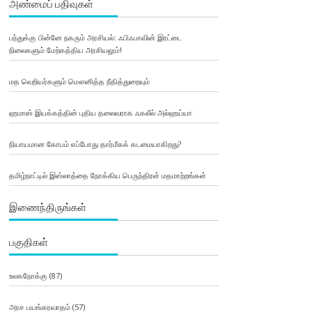
அண்மைப் பதிவுகள்
பந்துக்கு பின்னே நகரும் அரசியல்: ஃபிஃபாவின் இரட்டை
நிலைகளும் மேற்கத்திய அரசியலும்!
மத வெறியர்களும் மௌனித்த நீதித்துறையும்
ஹமாஸ் இயக்கத்தின் புதிய தலைவராக ஃகலீல் அல்ஹய்யா
நியாயமான கோபம் எப்போது தார்மீகக் கடமையாகிறது?
தமிழ்நாட்டில் இஸ்லாத்தை நோக்கிய பெருந்திரள் மதமாற்றங்கள்
இணைந்திருங்கள்
பகுதிகள்
உலகநோக்கு
(87)
அரச பயங்கரவாதம்
(57)