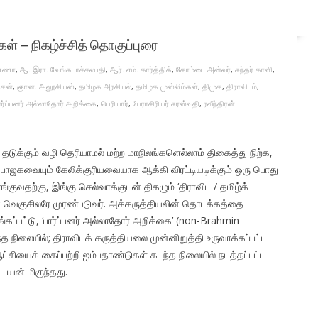
ள் – நிகழ்ச்சித் தொகுப்புரை
ண்ணா
,
ஆ. இரா. வேங்கடாச்சலபதி
,
ஆர். எம். கார்த்திக்
,
கோம்பை அன்வர்
,
சுந்தர் காளி
,
சன்
,
ஞான. அலூசியஸ்
,
தமிழக அரசியல்
,
தமிழக முஸ்லிம்கள்
,
திமுக
,
திராவிடம்
,
ார்ப்பனர் அல்லாதோர் அறிக்கை
,
பெரியார்
,
பேராசிரியர் சரஸ்வதி
,
ரவீந்திரன்
 தடுக்கும் வழி தெரியாமல் மற்ற மாநிலங்களெல்லாம் திகைத்து நிற்க,
பாஜகவையும் கேலிக்குரியவையாக ஆக்கி விரட்டியடிக்கும் ஒரு பொது
வதற்கு, இங்கு செல்வாக்குடன் திகழும் ‘திராவிட / தமிழ்க்
ன் வெகுசிலரே முரண்படுவர். அக்கருத்தியலின் தொடக்கத்தை
்கப்பட்டு, ‘பார்ப்பனர் அல்லாதோர் அறிக்கை’ (non-Brahmin
த நிலையில்; திராவிடக் கருத்தியலை முன்னிறுத்தி உருவாக்கப்பட்ட
சியைக் கைப்பற்றி ஐம்பதாண்டுகள் கடந்த நிலையில் நடத்தப்பட்ட
பயன் மிகுந்தது.