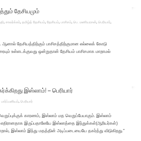
த்தும் தேசியமும்
்தி
,
சாவர்க்கர்
,
தமிழ்த் தேசியம்
,
தேசியம்
,
பாசிசம்
,
பெ. மணியரசன்
,
பெரியார்
,
ஆனால் தேசியத்திற்கும் பாசிசத்திற்குமான எல்லைக் கோடு
ையும் உள்ளடக்குவது ஒன்றுதான் தேசியம் பாசிசமாக மாறாமல்
்க்கிறது இஸ்லாம்! – பெரியார்
,
பார்ப்பனியம்
,
பெரியார்
வெறுப்புக்குக் காரணம், இஸ்லாம் மத வெறுப்பேயாகும். இஸ்லாம்
) எதிரானதாக இருப்பதாலேயே இஸ்லாத்தை இந்துக்கள்(ஆரியர்கள்)
ன்றால், இஸ்லாம் இந்து மதத்தின் அடிப்படையையே தகர்த்து விடுகிறது.”