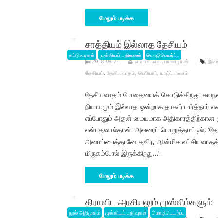
மேலும் படிக்க
சாத்தியம் இல்லாத தேசியம்
கட்டுரைகள்
முக்கியப் பதிவுகள்
மொழிபெயர்ப்பு
2018-08-24
எம்.எஸ்.எஸ். பாண்டியன்
இலங
தேசியம்
,
தேசியவாதம்
,
பெரியார்
,
யாழ்ப்பாணம்
தேசியவாதம் போதையைக் கொடுக்கிறது. சுயந
நியாயமும் இல்லாத ஒன்றாக தாகூர் பார்த்தார் 
எப்போதும் அதன் மையமாக அதிகாரத்திற்கான முன
என்பதனால்தான். அவரைப் பொறுத்தமட்டில், ‘தேச
அமைப்பைத்தானே தவிர, ஆன்மிக லட்சியவாதத்
மிருகம்போல் இருக்கிறது…’.
மேலும் படிக்க
திராவிட அரசியலும் முஸ்லிம்களும்
நூல் அறிமுகம்
முக்கியப் பதிவுகள்
மொழிபெயர்ப்பு