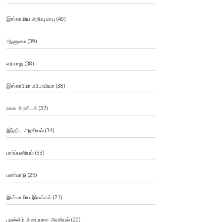
இஸ்லாமிய அறிவு மரபு
(49)
ஆளுமை
(39)
வரலாறு
(38)
இஸ்லாமோ ஃபோபியா
(38)
உலக அரசியல்
(37)
இந்திய அரசியல்
(34)
பார்ப்பனியம்
(33)
பண்பாடு
(25)
இஸ்லாமிய இயக்கம்
(21)
முஸ்லிம் அடையாள அரசியல்
(20)