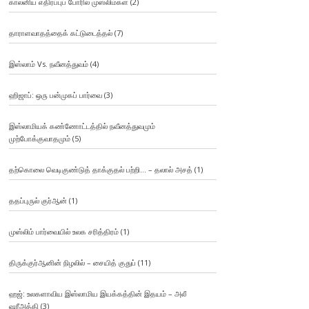
காலனிய எதிர்ப்புப் போரில் முஸ்லிம்கள்
(2)
தாராளவாதத்தைக் கட்டுடைத்தல்
(7)
இஸ்லாம் Vs. நவீனத்துவம்
(4)
ஹிஜாப்: ஒரு பன்முகப் பார்வை
(3)
இஸ்லாமியக் கண்ணோட்டத்தில் நவீனத்துவமும்
முற்போக்குவாதமும்
(5)
தற்கொலை வெடிகுண்டுத் தாக்குதல் பற்றி… – தலால் அசத்
(1)
ததப்புருல் குர்ஆன்
(1)
முஸ்லிம் பார்வையில் உலக சரித்திரம்
(1)
திருக்குர்ஆனின் நிழலில் – சையித் குதுப்
(11)
ஹஜ்: உலகளாவிய இஸ்லாமிய இயக்கத்தின் இதயம் – அலீ
ஷரீஅத்தி
(3)