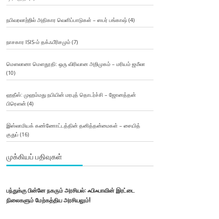
நபிவரலாற்றில் அதிகார வெளிப்பாடுகள் – ஸபர் பங்காஷ்
(4)
நாசகார ISIS-ம் தக்ஃபீரிசமும்
(7)
மௌலானா மௌதூதி: ஒரு விரிவான அறிமுகம் – மரியம் ஜமீலா
(10)
ஹதீஸ்: முஹம்மது நபியின் மரபுத் தொடர்ச்சி – ஜோனத்தன்
பிரௌன்
(4)
இஸ்லாமியக் கண்ணோட்டத்தின் தனித்தன்மைகள் – சையித்
குதுப்
(16)
முக்கியப் பதிவுகள்
பந்துக்கு பின்னே நகரும் அரசியல்: ஃபிஃபாவின் இரட்டை
நிலைகளும் மேற்கத்திய அரசியலும்!