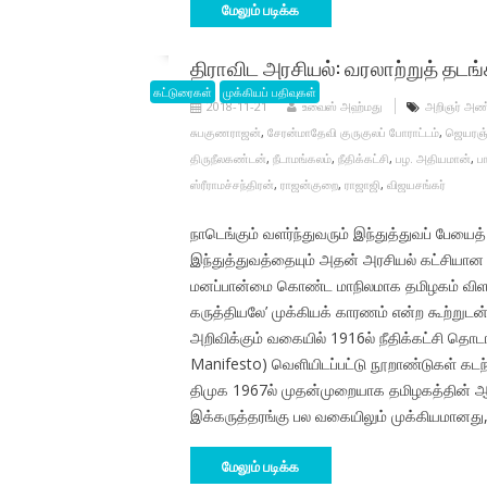
மேலும் படிக்க
திராவிட அரசியல்: வரலாற்றுத் தடங்க
கட்டுரைகள்
முக்கியப் பதிவுகள்
2018-11-21
உவைஸ் அஹ்மது
அறிஞர் அ
சுபகுணராஜன்
,
சேரன்மாதேவி குருகுலப் போராட்டம்
,
ஜெயரஞ்
திருநீலகண்டன்
,
நீடாமங்கலம்
,
நீதிக்கட்சி
,
பழ. அதியமான்
,
ப
ஸ்ரீராமச்சந்திரன்
,
ராஜன்குறை
,
ராஜாஜி
,
விஜயசங்கர்
நாடெங்கும் வளர்ந்துவரும் இந்துத்துவப் பேயைத்
இந்துத்துவத்தையும் அதன் அரசியல் கட்சியான 
மனப்பான்மை கொண்ட மாநிலமாக தமிழகம் விளங்கு
கருத்தியலே’ முக்கியக் காரணம் என்ற கூற்றுட
அறிவிக்கும் வகையில் 1916ல் நீதிக்கட்சி தொடங
Manifesto) வெளியிடப்பட்டு நூறாண்டுகள் கடந்
திமுக 1967ல் முதன்முறையாக தமிழகத்தின் ஆட்
இக்கருத்தரங்கு பல வகையிலும் முக்கியமானது, 
மேலும் படிக்க