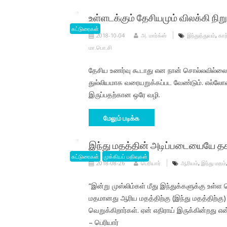
உள்ளடக்கும் தேசியமும் விலக்கி நிறு
கட்டுரைகள்
2018-10-04
அ. மார்க்ஸ்
இந்துத்துவம்
,
காந
மா.பொ.சி
தேசிய உணர்வு கூடாது என நான் சொல்லவில்லை. 
துல்லியமாக வரையறுக்கப்பட வேண்டும். எல்லோர
இருப்பதற்கான ஒரே வழி.
மேலும் படிக்க
இந்து மதத்தின் அடிப்படையையே தகர
கட்டுரைகள்
முக்கியப் பதிவுகள்
2018-08-26
பெரியார்
ஆரியம்
,
இந்து மதம்
“இன்று முஸ்லிம்கள் மீது இந்துக்களுக்கு உள்ள 
மதமானது ஆரிய மதத்திற்கு (இந்து மதத்திற்கு
வெறுக்கிறார்கள். ஏன் எதிராய் இருக்கின்றது எ
– பெரியார்