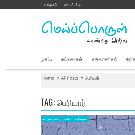
Skip
அறிமுகம்
தொடர்புக்கு
to
content
முகப்பு
கட்டுரைகள்
காணொளிகள்
நேர்
Home
All Posts
பெரியார்
TAG:
பெரியார்
கட்டுரைகள்
முக்கியப் பதிவுகள்