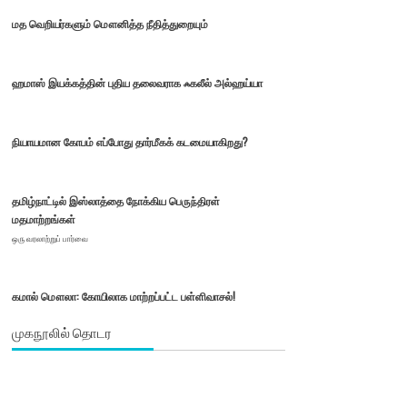
மத வெறியர்களும் மௌனித்த நீதித்துறையும்
ஹமாஸ் இயக்கத்தின் புதிய தலைவராக ஃகலீல் அல்ஹய்யா
நியாயமான கோபம் எப்போது தார்மீகக் கடமையாகிறது?
தமிழ்நாட்டில் இஸ்லாத்தை நோக்கிய பெருந்திரள்
மதமாற்றங்கள்
ஒரு வரலாற்றுப் பார்வை
கமால் மௌலா: கோயிலாக மாற்றப்பட்ட பள்ளிவாசல்!
முகநூலில் தொடர