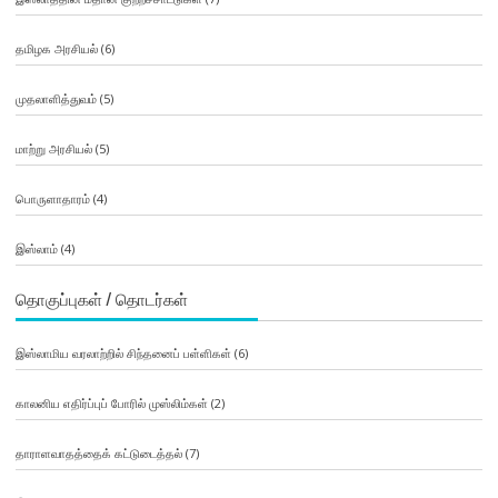
தமிழக அரசியல்
(6)
முதலாளித்துவம்
(5)
மாற்று அரசியல்
(5)
பொருளாதாரம்
(4)
இஸ்லாம்
(4)
தொகுப்புகள் / தொடர்கள்
இஸ்லாமிய வரலாற்றில் சிந்தனைப் பள்ளிகள்
(6)
காலனிய எதிர்ப்புப் போரில் முஸ்லிம்கள்
(2)
தாராளவாதத்தைக் கட்டுடைத்தல்
(7)