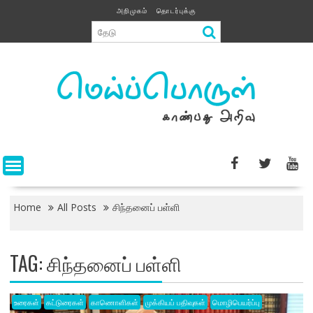
Skip
அறிமுகம்
தொடர்புக்கு
to
content
Home
All Posts
சிந்தனைப் பள்ளி
TAG:
சிந்தனைப் பள்ளி
உரைகள்
கட்டுரைகள்
காணொளிகள்
முக்கியப் பதிவுகள்
மொழிபெயர்ப்பு