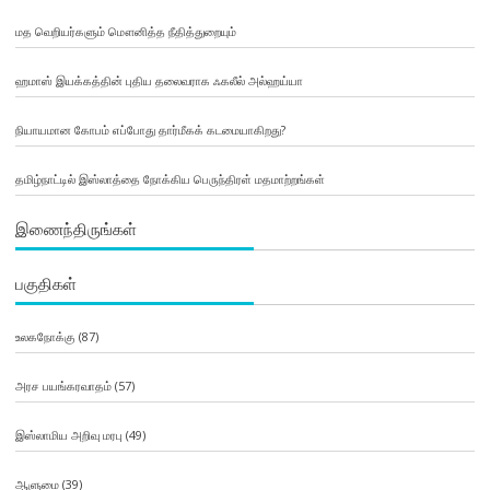
மத வெறியர்களும் மௌனித்த நீதித்துறையும்
ஹமாஸ் இயக்கத்தின் புதிய தலைவராக ஃகலீல் அல்ஹய்யா
நியாயமான கோபம் எப்போது தார்மீகக் கடமையாகிறது?
தமிழ்நாட்டில் இஸ்லாத்தை நோக்கிய பெருந்திரள் மதமாற்றங்கள்
இணைந்திருங்கள்
பகுதிகள்
உலகநோக்கு
(87)
அரச பயங்கரவாதம்
(57)
இஸ்லாமிய அறிவு மரபு
(49)
ஆளுமை
(39)