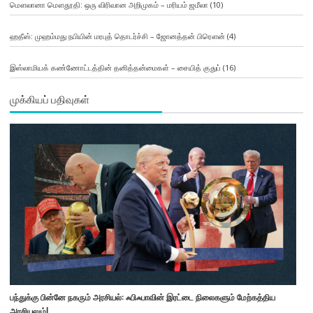
மௌலானா மௌதூதி: ஒரு விரிவான அறிமுகம் – மரியம் ஜமீலா
(10)
ஹதீஸ்: முஹம்மது நபியின் மரபுத் தொடர்ச்சி – ஜோனத்தன் பிரௌன்
(4)
இஸ்லாமியக் கண்ணோட்டத்தின் தனித்தன்மைகள் – சையித் குதுப்
(16)
முக்கியப் பதிவுகள்
பந்துக்கு பின்னே நகரும் அரசியல்: ஃபிஃபாவின் இரட்டை நிலைகளும் மேற்கத்திய
அரசியலும்!