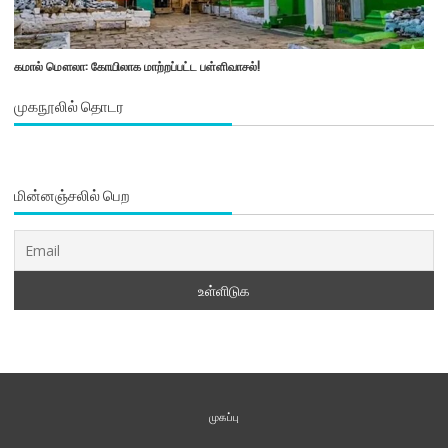
கமால் மௌலா: கோயிலாக மாற்றப்பட்ட பள்ளிவாசல்!
முகநூலில் தொடர
மின்னஞ்சலில் பெற
முகப்பு