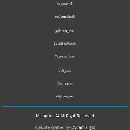
கட்டுரைகள்
காணொளிகள்
நூல் அறிமுகம்
கேள்வி-பதில்கள்
நேர்காணல்கள்
அறிமுகம்
தொடர்புக்கு
விதிமுறைகள்
Meipporul © All Right Reserved
Website crafted by
Dynamisigns