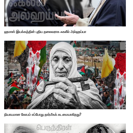
ஹமாஸ் இயக்கத்தின் புதிய தலைவராக ஃகலீல் அல்ஹய்யா
நியாயமான கோபம் எப்போது தார்மீகக் கடமையாகிறது?