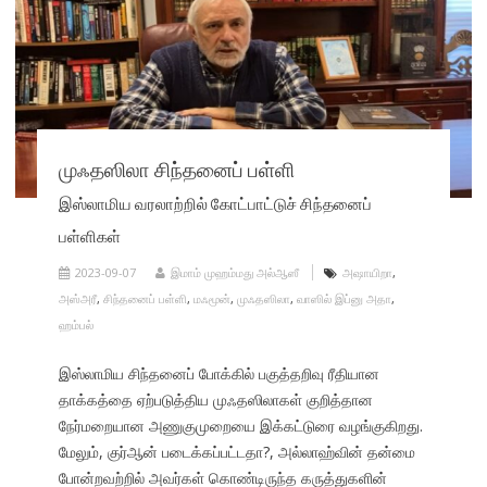
முஃதஸிலா சிந்தனைப் பள்ளி
இஸ்லாமிய வரலாற்றில் கோட்பாட்டுச் சிந்தனைப்
பள்ளிகள்
2023-09-07
இமாம் முஹம்மது அல்ஆஸீ
அஷாயிறா
,
அஸ்அரீ
,
சிந்தனைப் பள்ளி
,
மஃமூன்
,
முஃதஸிலா
,
வாஸில் இப்னு அதா
,
ஹம்பல்
இஸ்லாமிய சிந்தனைப் போக்கில் பகுத்தறிவு ரீதியான
தாக்கத்தை ஏற்படுத்திய முஃதஸிலாகள் குறித்தான
நேர்மறையான அணுகுமுறையை இக்கட்டுரை வழங்குகிறது.
மேலும், குர்ஆன் படைக்கப்பட்டதா?, அல்லாஹ்வின் தன்மை
போன்றவற்றில் அவர்கள் கொண்டிருந்த கருத்துகளின்