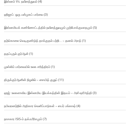
இஸ்லாம் Vs. நவீனத்துவம்
(4)
ஹிஜாப்: ஒரு பன்முகப் பார்வை
(3)
இஸ்லாமியக் கண்ணோட்டத்தில் நவீனத்துவமும் முற்போக்குவாதமும்
(5)
தற்கொலை வெடிகுண்டுத் தாக்குதல் பற்றி… – தலால் அசத்
(1)
ததப்புருல் குர்ஆன்
(1)
முஸ்லிம் பார்வையில் உலக சரித்திரம்
(1)
திருக்குர்ஆனின் நிழலில் – சையித் குதுப்
(11)
ஹஜ்: உலகளாவிய இஸ்லாமிய இயக்கத்தின் இதயம் – அலீ ஷரீஅத்தி
(3)
நபிவரலாற்றில் அதிகார வெளிப்பாடுகள் – ஸபர் பங்காஷ்
(4)
நாசகார ISIS-ம் தக்ஃபீரிசமும்
(7)