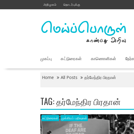
Skip
அறிமுகம்
தொடர்புக்கு
to
content
முகப்பு
கட்டுரைகள்
காணொளிகள்
நேர்
Home
All Posts
தர்மேந்திர பிரதான்
TAG:
தர்மேந்திர பிரதான்
கட்டுரைகள்
முக்கியப் பதிவுகள்