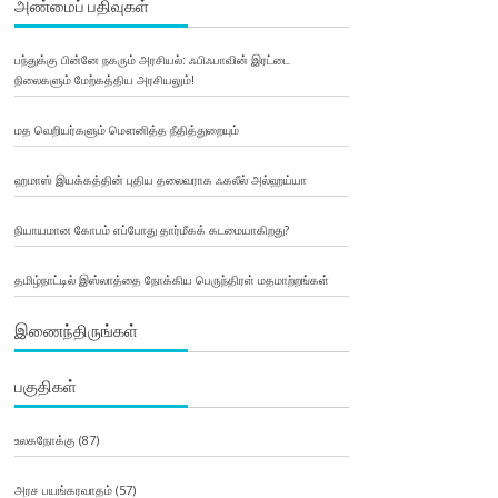
அண்மைப் பதிவுகள்
பந்துக்கு பின்னே நகரும் அரசியல்: ஃபிஃபாவின் இரட்டை
நிலைகளும் மேற்கத்திய அரசியலும்!
மத வெறியர்களும் மௌனித்த நீதித்துறையும்
ஹமாஸ் இயக்கத்தின் புதிய தலைவராக ஃகலீல் அல்ஹய்யா
நியாயமான கோபம் எப்போது தார்மீகக் கடமையாகிறது?
தமிழ்நாட்டில் இஸ்லாத்தை நோக்கிய பெருந்திரள் மதமாற்றங்கள்
இணைந்திருங்கள்
பகுதிகள்
உலகநோக்கு
(87)
அரச பயங்கரவாதம்
(57)