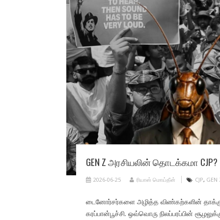
GEN Z அரசியலின் தொடக்கமா CJP?
2026-06-25
ரியாஸ் மொய்தீன்
CJP
,
GEN 
டைனோர்சர்களை அழித்த விண்கற்களின் தாக்குதல்
கரப்பான்பூச்சி. ஒவ்வொரு நிலப்பரப்பின் சூழல