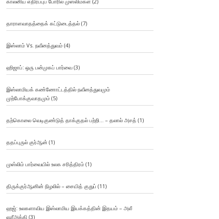
காலனிய எதிர்ப்புப் போரில் முஸ்லிம்கள்
(2)
தாராளவாதத்தைக் கட்டுடைத்தல்
(7)
இஸ்லாம் Vs. நவீனத்துவம்
(4)
ஹிஜாப்: ஒரு பன்முகப் பார்வை
(3)
இஸ்லாமியக் கண்ணோட்டத்தில் நவீனத்துவமும்
முற்போக்குவாதமும்
(5)
தற்கொலை வெடிகுண்டுத் தாக்குதல் பற்றி… – தலால் அசத்
(1)
ததப்புருல் குர்ஆன்
(1)
முஸ்லிம் பார்வையில் உலக சரித்திரம்
(1)
திருக்குர்ஆனின் நிழலில் – சையித் குதுப்
(11)
ஹஜ்: உலகளாவிய இஸ்லாமிய இயக்கத்தின் இதயம் – அலீ
ஷரீஅத்தி
(3)