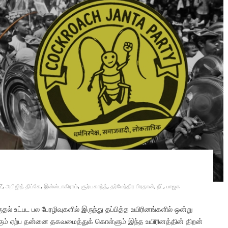
Z
,
அபிஜித் திப்கே
,
இன்ஸ்டாகிராம்
,
சூர்யகாந்த்
,
தர்மேந்திர பிரதான்
,
நீட்
,
பாஜக
 உட்பட பல பேரழிவுகளில் இருந்து தப்பித்த உயிரினங்களில் ஒன்று
ுக்கும் ஏற்ப தன்னை தகவமைத்துக் கொள்ளும் இந்த உயிரினத்தின் திறன்