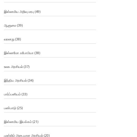
இஸ்லாமிய அறிவு மரபு
(49)
ஆளுமை
(39)
வரலாறு
(38)
இஸ்லாமோ ஃபோபியா
(38)
உலக அரசியல்
(37)
இந்திய அரசியல்
(34)
பார்ப்பனியம்
(33)
பண்பாடு
(25)
இஸ்லாமிய இயக்கம்
(21)
முஸ்லிம் அடையாள அரசியல்
(20)