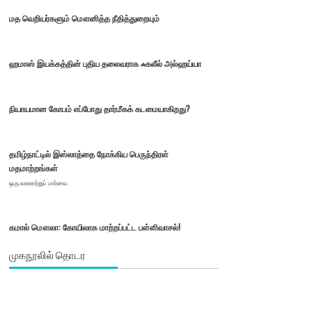
மத வெறியர்களும் மௌனித்த நீதித்துறையும்
ஹமாஸ் இயக்கத்தின் புதிய தலைவராக ஃகலீல் அல்ஹய்யா
நியாயமான கோபம் எப்போது தார்மீகக் கடமையாகிறது?
தமிழ்நாட்டில் இஸ்லாத்தை நோக்கிய பெருந்திரள்
மதமாற்றங்கள்
ஒரு வரலாற்றுப் பார்வை
கமால் மௌலா: கோயிலாக மாற்றப்பட்ட பள்ளிவாசல்!
முகநூலில் தொடர