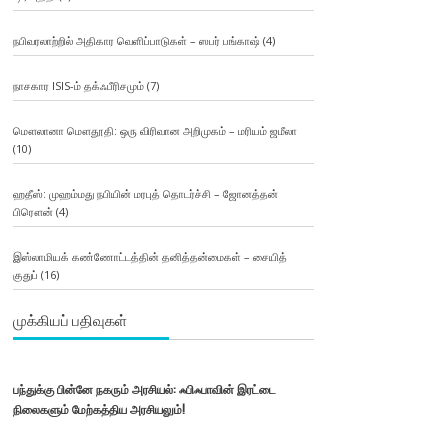
நபிவரலாற்றில் அதிகார வெளிப்பாடுகள் – ஸபர் பங்காஷ்
(4)
நாசகார ISIS-ம் தக்ஃபீரிசமும்
(7)
மௌலானா மௌதூதி: ஒரு விரிவான அறிமுகம் – மரியம் ஜமீலா
(10)
ஹதீஸ்: முஹம்மது நபியின் மரபுத் தொடர்ச்சி – ஜோனத்தன்
பிரௌன்
(4)
இஸ்லாமியக் கண்ணோட்டத்தின் தனித்தன்மைகள் – சையித்
குதுப்
(16)
முக்கியப் பதிவுகள்
பந்துக்கு பின்னே நகரும் அரசியல்: ஃபிஃபாவின் இரட்டை
நிலைகளும் மேற்கத்திய அரசியலும்!