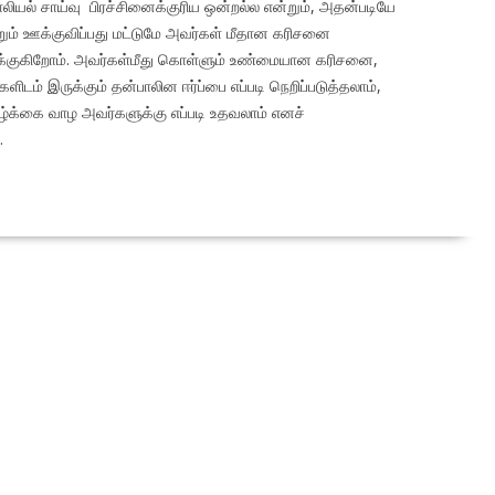
பாலியல் சாய்வு பிரச்சினைக்குரிய ஒன்றல்ல என்றும், அதன்படியே
றும் ஊக்குவிப்பது மட்டுமே அவர்கள் மீதான கரிசனை
்ளாக்குகிறோம். அவர்கள்மீது கொள்ளும் உண்மையான கரிசனை,
ம் இருக்கும் தன்பாலின ஈர்ப்பை எப்படி நெறிப்படுத்தலாம்,
ழ்க்கை வாழ அவர்களுக்கு எப்படி உதவலாம் எனச்
.