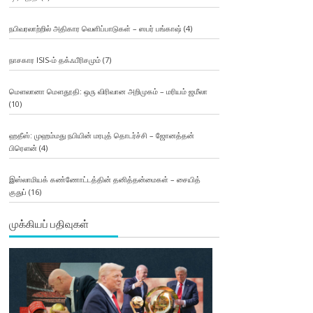
நபிவரலாற்றில் அதிகார வெளிப்பாடுகள் – ஸபர் பங்காஷ்
(4)
நாசகார ISIS-ம் தக்ஃபீரிசமும்
(7)
மௌலானா மௌதூதி: ஒரு விரிவான அறிமுகம் – மரியம் ஜமீலா
(10)
ஹதீஸ்: முஹம்மது நபியின் மரபுத் தொடர்ச்சி – ஜோனத்தன்
பிரௌன்
(4)
இஸ்லாமியக் கண்ணோட்டத்தின் தனித்தன்மைகள் – சையித்
குதுப்
(16)
முக்கியப் பதிவுகள்