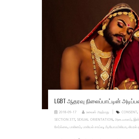
LGBT ஆதரவு நிலைப்பாட்டின் அடிப்
2018-09-17
உவைஸ் அஹ்மது
CONSENT
,
SECTION 377
,
SEXUAL ORIENTATION
,
அடையாளம்
,
இன்
சேர்க்கை
,
பாலினம்
,
பாலியல் சாய்வு
,
பீடியோஃபிலியா
,
லிபரல் 