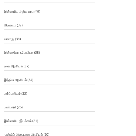
இஸ்லாமிய அறிவு மரபு
(49)
ஆளுமை
(39)
வரலாறு
(38)
இஸ்லாமோ ஃபோபியா
(38)
உலக அரசியல்
(37)
இந்திய அரசியல்
(34)
பார்ப்பனியம்
(33)
பண்பாடு
(25)
இஸ்லாமிய இயக்கம்
(21)
முஸ்லிம் அடையாள அரசியல்
(20)