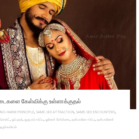
படைகளை கேள்விக்கு உள்ளாக்குதல்
NO-HARM PRINCIPLE
,
SAME-SEX ATTRACTION
,
SAME-SEX ENCOUNTERS
,
செஸ்ட்
,
ஒப்புதல்
,
ஒருபால் ஈர்ப்பு
,
ஓரினச் சேர்க்கை
,
தன்பாலின ஈர்ப்பு
,
தன்பாலினச்
ஒழுக்கவியல்