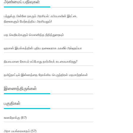
அண்மைப் பதிவுகள்
பந்துக்கு பின்னே நகரும் அரசியல்: ஃபிஃபாவின் இரட்டை
நிலைகளும் மேற்கத்திய அரசியலும்!
மத வெறியர்களும் மௌனித்த நீதித்துறையும்
ஹமாஸ் இயக்கத்தின் புதிய தலைவராக ஃகலீல் அல்ஹய்யா
நியாயமான கோபம் எப்போது தார்மீகக் கடமையாகிறது?
தமிழ்நாட்டில் இஸ்லாத்தை நோக்கிய பெருந்திரள் மதமாற்றங்கள்
இணைந்திருங்கள்
பகுதிகள்
உலகநோக்கு
(87)
அரச பயங்கரவாதம்
(57)