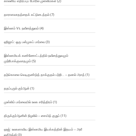
காலனிய எதிர்ப்புப் போரில் முஸ்லிம்கள்
(2)
தாராளவாதத்தைக் கட்டுடைத்தல்
(7)
இஸ்லாம் Vs. நவீனத்துவம்
(4)
ஹிஜாப்: ஒரு பன்முகப் பார்வை
(3)
இஸ்லாமியக் கண்ணோட்டத்தில் நவீனத்துவமும்
முற்போக்குவாதமும்
(5)
தற்கொலை வெடிகுண்டுத் தாக்குதல் பற்றி… – தலால் அசத்
(1)
ததப்புருல் குர்ஆன்
(1)
முஸ்லிம் பார்வையில் உலக சரித்திரம்
(1)
திருக்குர்ஆனின் நிழலில் – சையித் குதுப்
(11)
ஹஜ்: உலகளாவிய இஸ்லாமிய இயக்கத்தின் இதயம் – அலீ
ஷரீஅத்தி
(3)