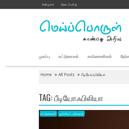
Skip
அறிமுகம்
தொடர்புக்கு
to
content
முகப்பு
கட்டுரைகள்
காணொளிகள்
நேர்
Home
All Posts
பீடியோஃபிலியா
TAG:
பீடியோஃபிலியா
கட்டுரைகள்
முக்கியப் பதிவுகள்