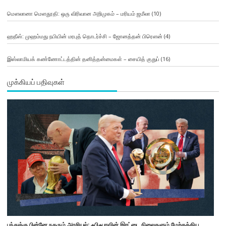
மௌலானா மௌதூதி: ஒரு விரிவான அறிமுகம் – மரியம் ஜமீலா
(10)
ஹதீஸ்: முஹம்மது நபியின் மரபுத் தொடர்ச்சி – ஜோனத்தன் பிரௌன்
(4)
இஸ்லாமியக் கண்ணோட்டத்தின் தனித்தன்மைகள் – சையித் குதுப்
(16)
முக்கியப் பதிவுகள்
பந்துக்கு பின்னே நகரும் அரசியல்: ஃபிஃபாவின் இரட்டை நிலைகளும் மேற்கத்திய