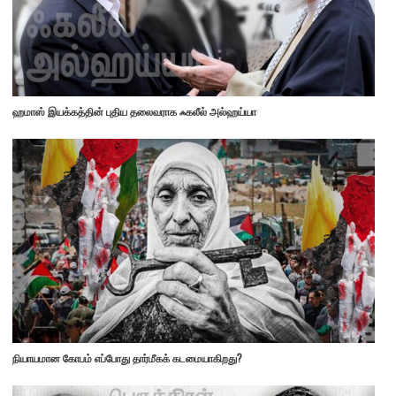
ஹமாஸ் இயக்கத்தின் புதிய தலைவராக ஃகலீல் அல்ஹய்யா
நியாயமான கோபம் எப்போது தார்மீகக் கடமையாகிறது?