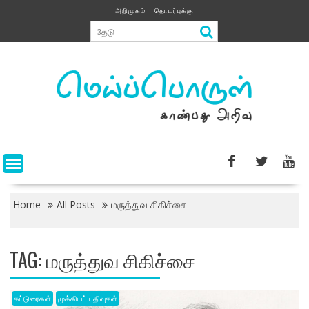
Skip
அறிமுகம்
தொடர்புக்கு
to
content
Home
All Posts
மருத்துவ சிகிச்சை
TAG:
மருத்துவ சிகிச்சை
கட்டுரைகள்
முக்கியப் பதிவுகள்