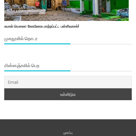
கமால் மௌலா: கோயிலாக மாற்றப்பட்ட பள்ளிவாசல்!
முகநூலில் தொடர
மின்னஞ்சலில் பெற
முகப்பு