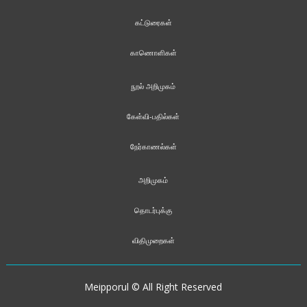
கட்டுரைகள்
காணொளிகள்
நூல் அறிமுகம்
கேள்வி-பதில்கள்
நேர்காணல்கள்
அறிமுகம்
தொடர்புக்கு
விதிமுறைகள்
Meipporul © All Right Reserved