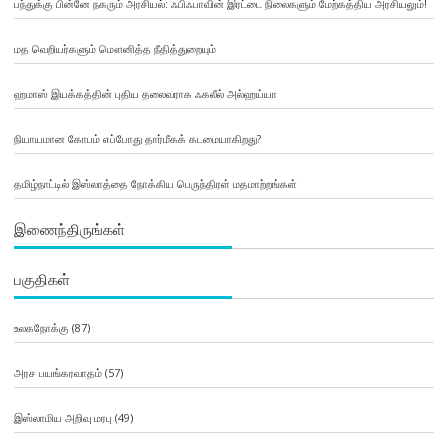
பந்துக்கு பின்னே நகரும் அரசியல்: ஃபிஃபாவின் இரட்டை நிலைகளும் மேற்கத்திய அரசியலும்!
மத வெறியர்களும் மௌனித்த நீதித்துறையும்
ஹமாஸ் இயக்கத்தின் புதிய தலைவராக ஃகலீல் அல்ஹய்யா
நியாயமான கோபம் எப்போது தார்மீகக் கடமையாகிறது?
தமிழ்நாட்டில் இஸ்லாத்தை நோக்கிய பெருந்திரள் மதமாற்றங்கள்
இணைந்திருங்கள்
பகுதிகள்
உலகநோக்கு
(87)
அரச பயங்கரவாதம்
(57)
இஸ்லாமிய அறிவு மரபு
(49)