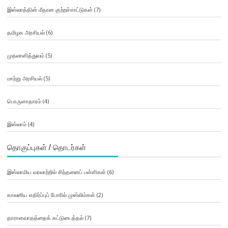
இஸ்லாத்தின் மீதான குற்றச்சாட்டுகள்
(7)
தமிழக அரசியல்
(6)
முதலாளித்துவம்
(5)
மாற்று அரசியல்
(5)
பொருளாதாரம்
(4)
இஸ்லாம்
(4)
தொகுப்புகள் / தொடர்கள்
இஸ்லாமிய வரலாற்றில் சிந்தனைப் பள்ளிகள்
(6)
காலனிய எதிர்ப்புப் போரில் முஸ்லிம்கள்
(2)
தாராளவாதத்தைக் கட்டுடைத்தல்
(7)