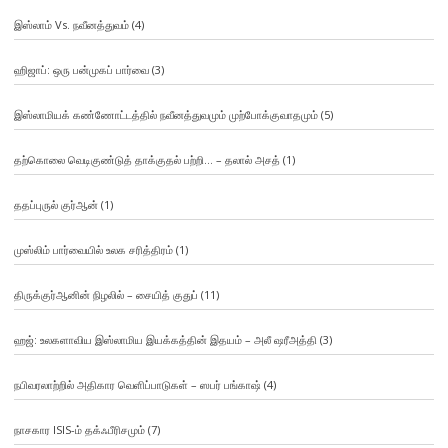
இஸ்லாம் Vs. நவீனத்துவம்
(4)
ஹிஜாப்: ஒரு பன்முகப் பார்வை
(3)
இஸ்லாமியக் கண்ணோட்டத்தில் நவீனத்துவமும் முற்போக்குவாதமும்
(5)
தற்கொலை வெடிகுண்டுத் தாக்குதல் பற்றி… – தலால் அசத்
(1)
ததப்புருல் குர்ஆன்
(1)
முஸ்லிம் பார்வையில் உலக சரித்திரம்
(1)
திருக்குர்ஆனின் நிழலில் – சையித் குதுப்
(11)
ஹஜ்: உலகளாவிய இஸ்லாமிய இயக்கத்தின் இதயம் – அலீ ஷரீஅத்தி
(3)
நபிவரலாற்றில் அதிகார வெளிப்பாடுகள் – ஸபர் பங்காஷ்
(4)
நாசகார ISIS-ம் தக்ஃபீரிசமும்
(7)