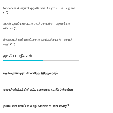
மௌலானா மௌதூதி: ஒரு விரிவான அறிமுகம் – மரியம் ஜமீலா
(10)
ஹதீஸ்: முஹம்மது நபியின் மரபுத் தொடர்ச்சி – ஜோனத்தன்
பிரௌன்
(4)
இஸ்லாமியக் கண்ணோட்டத்தின் தனித்தன்மைகள் – சையித்
குதுப்
(16)
முக்கியப் பதிவுகள்
மத வெறியர்களும் மௌனித்த நீதித்துறையும்
ஹமாஸ் இயக்கத்தின் புதிய தலைவராக ஃகலீல் அல்ஹய்யா
நியாயமான கோபம் எப்போது தார்மீகக் கடமையாகிறது?