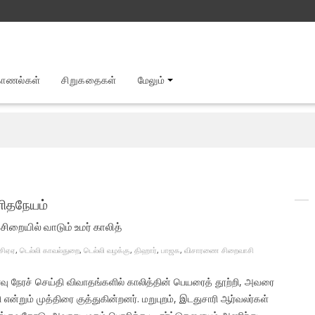
காணல்கள்
சிறுகதைகள்
மேலும்
னிதநேயம்
ையில் வாடும் உமர் காலித்
சிஏஏ
,
டெல்லி காவல்துறை
,
டெல்லி வழக்கு
,
திஹார்
,
பாஜக
,
விசாரணை சிறைவாசி
ு நேரச் செய்தி விவாதங்களில் காலித்தின் பெயரைத் தூற்றி, அவரை
என்றும் முத்திரை குத்துகின்றனர். மறுபுறம், இடதுசாரி ஆர்வலர்கள்