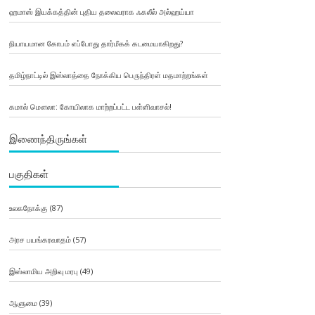
ஹமாஸ் இயக்கத்தின் புதிய தலைவராக ஃகலீல் அல்ஹய்யா
நியாயமான கோபம் எப்போது தார்மீகக் கடமையாகிறது?
தமிழ்நாட்டில் இஸ்லாத்தை நோக்கிய பெருந்திரள் மதமாற்றங்கள்
கமால் மௌலா: கோயிலாக மாற்றப்பட்ட பள்ளிவாசல்!
இணைந்திருங்கள்
பகுதிகள்
உலகநோக்கு
(87)
அரச பயங்கரவாதம்
(57)
இஸ்லாமிய அறிவு மரபு
(49)
ஆளுமை
(39)