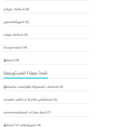
தமிழக அரசியல்
(6)
முதலாளித்துவம்
(5)
மாற்று அரசியல்
(5)
பொருளாதாரம்
(4)
இஸ்லாம்
(4)
தொகுப்புகள் / தொடர்கள்
இஸ்லாமிய வரலாற்றில் சிந்தனைப் பள்ளிகள்
(6)
காலனிய எதிர்ப்புப் போரில் முஸ்லிம்கள்
(2)
தாராளவாதத்தைக் கட்டுடைத்தல்
(7)
இஸ்லாம் Vs. நவீனத்துவம்
(4)