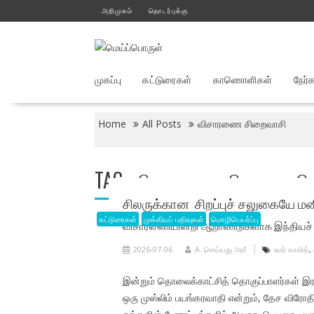
Skip
அறிமுகம்
தொடர்புக்கு
to
content
முகப்பு
கட்டுரைகள்
காணொளிகள்
நேர்
Home
All Posts
விசாரணை சிறைவாசி
TAG:
விசாரணை சிறைவாசி
சிலருக்கான சிறப்புச் சலுகையே ம
கட்டுரைகள்
முக்கியப் பதிவுகள்
மொழிபெயர்ப்பு
விசாரணையின்றி ஆறாண்டுகளாக இந்தியச் சிற
2026-07-06
A. செய்யது அலீ
உமர் காலித்
,
இன்றும் தொலைக்காட்சித் தொகுப்பாளர்கள் இரவ
ஒரு முஸ்லிம் பயங்கரவாதி என்றும், தேச விரோதி 