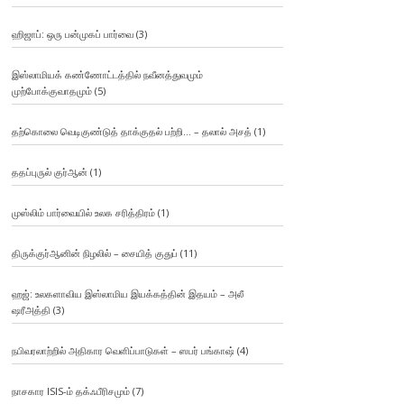
ஹிஜாப்: ஒரு பன்முகப் பார்வை
(3)
இஸ்லாமியக் கண்ணோட்டத்தில் நவீனத்துவமும்
முற்போக்குவாதமும்
(5)
தற்கொலை வெடிகுண்டுத் தாக்குதல் பற்றி… – தலால் அசத்
(1)
ததப்புருல் குர்ஆன்
(1)
முஸ்லிம் பார்வையில் உலக சரித்திரம்
(1)
திருக்குர்ஆனின் நிழலில் – சையித் குதுப்
(11)
ஹஜ்: உலகளாவிய இஸ்லாமிய இயக்கத்தின் இதயம் – அலீ
ஷரீஅத்தி
(3)
நபிவரலாற்றில் அதிகார வெளிப்பாடுகள் – ஸபர் பங்காஷ்
(4)
நாசகார ISIS-ம் தக்ஃபீரிசமும்
(7)