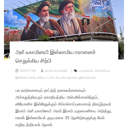
அலீ ஃகாமினயீ: இஸ்லாமிய ஈரானைச்
செதுக்கிய சிற்பி
2026-07-06
ரியாஸ் மொய்தீன்
ஃகாமினயீ
,
அமெரிக்கா
,
இஸ்ரேல்
,
ஈரான்
,
சிரியா
,
ட்ரம்ப்
,
யெமன்
,
ஹமாஸ்
,
ஹிஸ்புல்லாஹ்
பல நாடுகளையும் நாட்டுத் தலைவர்களையும்
அச்சுறுத்திவரும் ஏகாதிபத்திய அமெரிக்காவிற்கும்,
ஸியோனிச இஸ்ரேலுக்கும் சிம்மசொப்பனமாகத் திகழ்ந்தவர்
இமாம் அலீ ஃகாமினயீ. அவர் இமாம் ஃகுமைனீயை அடுத்து,
ஈரான் இஸ்லாமியக் குடியரசை 35 ஆண்டுகளுக்கு மேல்
வழிநடத்தியவர் ஆவார்.