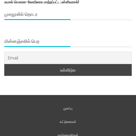
கமால் மௌலா: கோயிலாக மாற்றப்பட்ட பள்ளிவாசல்!
முகநூலில் தொடர
மின்னஞ்சலில் பெற
முகப்பு
கட்டுரைகள்
காணொளிகள்