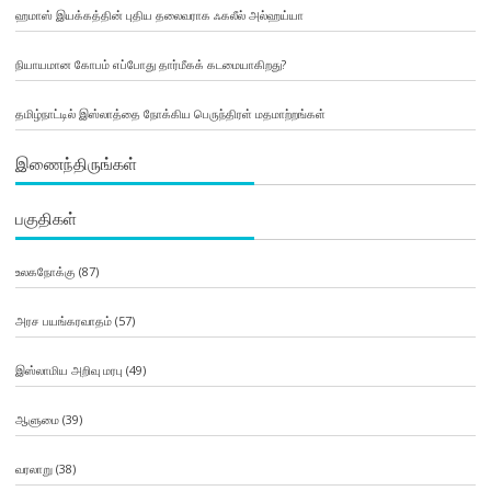
ஹமாஸ் இயக்கத்தின் புதிய தலைவராக ஃகலீல் அல்ஹய்யா
நியாயமான கோபம் எப்போது தார்மீகக் கடமையாகிறது?
தமிழ்நாட்டில் இஸ்லாத்தை நோக்கிய பெருந்திரள் மதமாற்றங்கள்
இணைந்திருங்கள்
பகுதிகள்
உலகநோக்கு
(87)
அரச பயங்கரவாதம்
(57)
இஸ்லாமிய அறிவு மரபு
(49)
ஆளுமை
(39)
வரலாறு
(38)