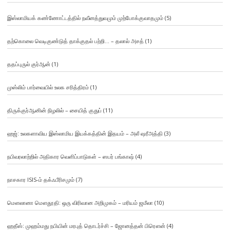
இஸ்லாமியக் கண்ணோட்டத்தில் நவீனத்துவமும் முற்போக்குவாதமும்
(5)
தற்கொலை வெடிகுண்டுத் தாக்குதல் பற்றி… – தலால் அசத்
(1)
ததப்புருல் குர்ஆன்
(1)
முஸ்லிம் பார்வையில் உலக சரித்திரம்
(1)
திருக்குர்ஆனின் நிழலில் – சையித் குதுப்
(11)
ஹஜ்: உலகளாவிய இஸ்லாமிய இயக்கத்தின் இதயம் – அலீ ஷரீஅத்தி
(3)
நபிவரலாற்றில் அதிகார வெளிப்பாடுகள் – ஸபர் பங்காஷ்
(4)
நாசகார ISIS-ம் தக்ஃபீரிசமும்
(7)
மௌலானா மௌதூதி: ஒரு விரிவான அறிமுகம் – மரியம் ஜமீலா
(10)
ஹதீஸ்: முஹம்மது நபியின் மரபுத் தொடர்ச்சி – ஜோனத்தன் பிரௌன்
(4)