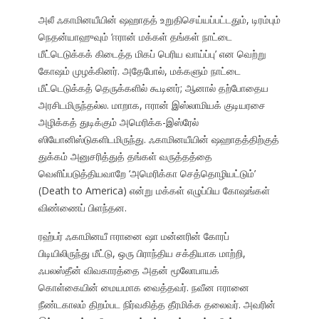
அலீ ஃகாமினயீயின் ஷஹாதத் உறுதிசெய்யப்பட்டதும், டிரம்பும்
நெதன்யாஹுவும் ‘ஈரான் மக்கள் தங்கள் நாட்டை
மீட்டெடுக்கக் கிடைத்த மிகப் பெரிய வாய்ப்பு’ என வெற்று
கோஷம் முழக்கினர். அதேபோல், மக்களும் நாட்டை
மீட்டெடுக்கத் தெருக்களில் கூடினர்; ஆனால் தற்போதைய
அரசிடமிருந்தல்ல. மாறாக, ஈரான் இஸ்லாமியக் குடியரசை
அழிக்கத் துடிக்கும் அமெரிக்க-இஸ்ரேல்
ஸியோனிஸ்டுகளிடமிருந்து. ஃகாமினயீயின் ஷஹாதத்திற்குத்
துக்கம் அனுசரித்துத் தங்கள் வருத்தத்தை
வெளிப்படுத்தியவாறே ‘அமெரிக்கா செத்தொழியட்டும்’
(Death to America) என்று மக்கள் எழுப்பிய கோஷங்கள்
விண்ணைப் பிளந்தன.
ரஹ்பர் ஃகாமினயீ ஈரானை ஷா மன்னரின் கோரப்
பிடியிலிருந்து மீட்டு, ஒரு பிராந்திய சக்தியாக மாற்றி,
ஃபலஸ்தீன் விவகாரத்தை அதன் மூலோபாயக்
கொள்கையின் மையமாக வைத்தவர். நவீன ஈரானை
நீண்டகாலம் திறம்பட நிர்வகித்த தீரமிக்க தலைவர். அவரின்