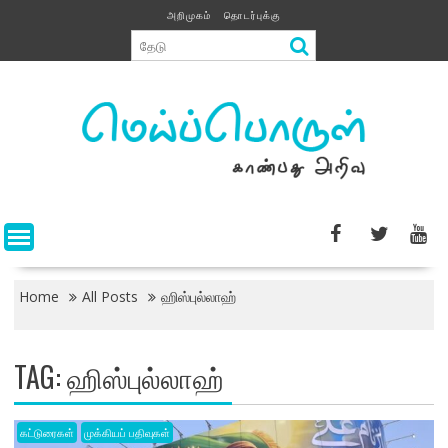
Skip
அறிமுகம்
தொடர்புக்கு
to
content
Home
All Posts
ஹிஸ்புல்லாஹ்
TAG:
ஹிஸ்புல்லாஹ்
கட்டுரைகள்
முக்கியப் பதிவுகள்