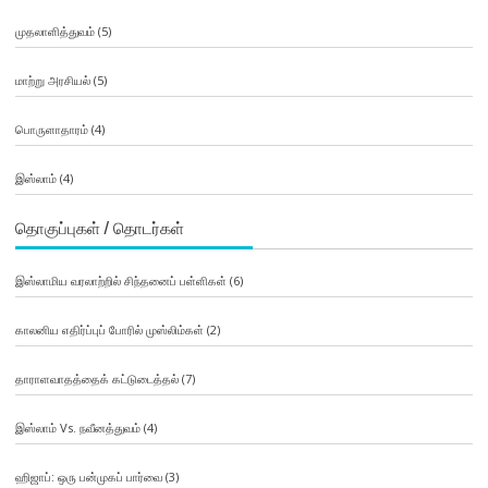
முதலாளித்துவம்
(5)
மாற்று அரசியல்
(5)
பொருளாதாரம்
(4)
இஸ்லாம்
(4)
தொகுப்புகள் / தொடர்கள்
இஸ்லாமிய வரலாற்றில் சிந்தனைப் பள்ளிகள்
(6)
காலனிய எதிர்ப்புப் போரில் முஸ்லிம்கள்
(2)
தாராளவாதத்தைக் கட்டுடைத்தல்
(7)
இஸ்லாம் Vs. நவீனத்துவம்
(4)
ஹிஜாப்: ஒரு பன்முகப் பார்வை
(3)