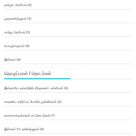
தமிழக அரசியல்
(6)
முதலாளித்துவம்
(5)
மாற்று அரசியல்
(5)
பொருளாதாரம்
(4)
இஸ்லாம்
(4)
தொகுப்புகள் / தொடர்கள்
இஸ்லாமிய வரலாற்றில் சிந்தனைப் பள்ளிகள்
(6)
காலனிய எதிர்ப்புப் போரில் முஸ்லிம்கள்
(2)
தாராளவாதத்தைக் கட்டுடைத்தல்
(7)
இஸ்லாம் Vs. நவீனத்துவம்
(4)