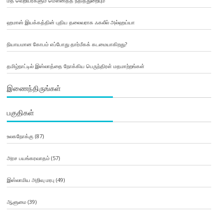
மத வெறியர்களும் மௌனித்த நீதித்துறையும்
ஹமாஸ் இயக்கத்தின் புதிய தலைவராக ஃகலீல் அல்ஹய்யா
நியாயமான கோபம் எப்போது தார்மீகக் கடமையாகிறது?
தமிழ்நாட்டில் இஸ்லாத்தை நோக்கிய பெருந்திரள் மதமாற்றங்கள்
இணைந்திருங்கள்
பகுதிகள்
உலகநோக்கு
(87)
அரச பயங்கரவாதம்
(57)
இஸ்லாமிய அறிவு மரபு
(49)
ஆளுமை
(39)