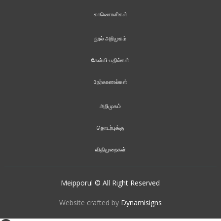
காணொளிகள்
நூல் அறிமுகம்
கேள்வி-பதில்கள்
நேர்காணல்கள்
அறிமுகம்
தொடர்புக்கு
விதிமுறைகள்
Meipporul © All Right Reserved
Website crafted by
Dynamisigns