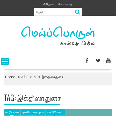
Skip
அறிமுகம்
தொடர்புக்கு
to
content
Home
All Posts
இக்திஸாதுனா
TAG:
இக்திஸாதுனா
கட்டுரைகள்
முக்கியப் பதிவுகள்
மொழிபெயர்ப்பு