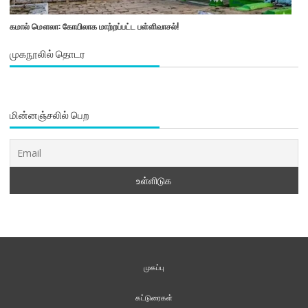
கமால் மௌலா: கோயிலாக மாற்றப்பட்ட பள்ளிவாசல்!
முகநூலில் தொடர
மின்னஞ்சலில் பெற
முகப்பு
கட்டுரைகள்