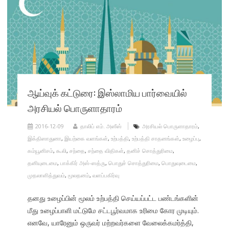
ஆய்வுக் கட்டுரை: இஸ்லாமிய பார்வையில்
அரசியல் பொருளாதாரம்
2016-12-09
தாலிப் எம். அஸீஸ்
அரசியல் பொருளாதாரம்
,
இக்திஸாதுனா
,
இயற்கை வளங்கள்
,
உற்பத்தி
,
உற்பத்தி சாதனங்கள்
,
உழைப்பு
,
கம்யூனிசம்
,
கூலி
,
சந்தை
,
சந்தை விதிகள்
,
தனிச் சொத்துரிமை
,
தனியுடைமை
,
பாக்கிர் அஸ்-ஸத்ரு
,
பொதுச் சொத்துரிமை
,
பொதுவுடைமை
,
முதலாளித்துவம்
,
மூலதனம்
,
வளப்பகிர்வு
தனது உழைப்பின் மூலம் உற்பத்தி செய்யப்பட்ட பண்டங்களின்
மீது உழைப்பாளி மட்டுமே சட்டபூர்வமாக உரிமை கோர முடியும்.
எனவே, யாரேனும் ஒருவர் மற்றவர்களை வேலைக்கமர்த்தி,