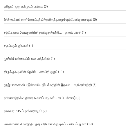
ஹிஜாப்: ஒரு பன்முகப் பார்வை
(3)
இஸ்லாமியக் கண்ணோட்டத்தில் நவீனத்துவமும் முற்போக்குவாதமும்
(5)
தற்கொலை வெடிகுண்டுத் தாக்குதல் பற்றி… – தலால் அசத்
(1)
ததப்புருல் குர்ஆன்
(1)
முஸ்லிம் பார்வையில் உலக சரித்திரம்
(1)
திருக்குர்ஆனின் நிழலில் – சையித் குதுப்
(11)
ஹஜ்: உலகளாவிய இஸ்லாமிய இயக்கத்தின் இதயம் – அலீ ஷரீஅத்தி
(3)
நபிவரலாற்றில் அதிகார வெளிப்பாடுகள் – ஸபர் பங்காஷ்
(4)
நாசகார ISIS-ம் தக்ஃபீரிசமும்
(7)
மௌலானா மௌதூதி: ஒரு விரிவான அறிமுகம் – மரியம் ஜமீலா
(10)