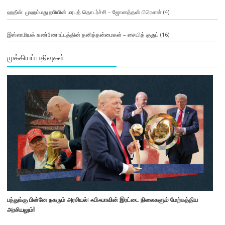
ஹதீஸ்: முஹம்மது நபியின் மரபுத் தொடர்ச்சி – ஜோனத்தன் பிரௌன்
(4)
இஸ்லாமியக் கண்ணோட்டத்தின் தனித்தன்மைகள் – சையித் குதுப்
(16)
முக்கியப் பதிவுகள்
பந்துக்கு பின்னே நகரும் அரசியல்: ஃபிஃபாவின் இரட்டை நிலைகளும் மேற்கத்திய
அரசியலும்!