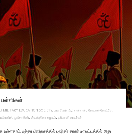
 பள்ளிகள்
U MILITARY EDUCATION SOCIETY
,
ஃபாசிசம்
,
ஆர்.எஸ்.எஸ்.
,
கோபால் கோட்சே
,
,
புரோகித்
,
முசோலினி
,
ஸ்வஸ்திகா கழகம்
,
ஹிமானி சாவர்கர்
ள்ளதாம். உத்தர பிரதேசத்தில் புலந்தர் சாகர் மாவட்டத்தில் அது