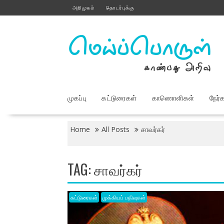
Skip
அறிமுகம்
தொடர்புக்கு
to
content
முகப்பு
கட்டுரைகள்
காணொளிகள்
நேர்
Home
All Posts
சாவர்கர்
TAG:
சாவர்கர்
கட்டுரைகள்
முக்கியப் பதிவுகள்