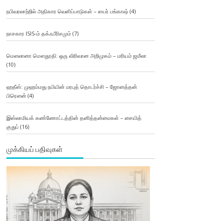
நபிவரலாற்றில் அதிகார வெளிப்பாடுகள் – ஸபர் பங்காஷ்
(4)
நாசகார ISIS-ம் தக்ஃபீரிசமும்
(7)
மௌலானா மௌதூதி: ஒரு விரிவான அறிமுகம் – மரியம் ஜமீலா
(10)
ஹதீஸ்: முஹம்மது நபியின் மரபுத் தொடர்ச்சி – ஜோனத்தன்
பிரௌன்
(4)
இஸ்லாமியக் கண்ணோட்டத்தின் தனித்தன்மைகள் – சையித்
குதுப்
(16)
முக்கியப் பதிவுகள்