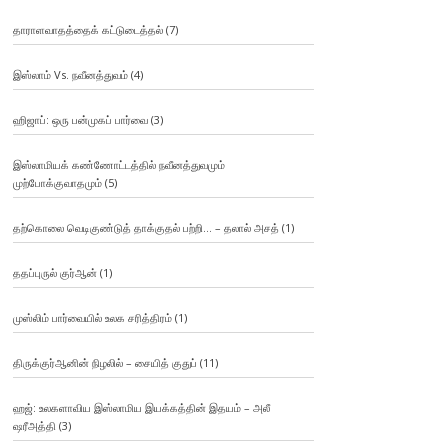
தாராளவாதத்தைக் கட்டுடைத்தல்
(7)
இஸ்லாம் Vs. நவீனத்துவம்
(4)
ஹிஜாப்: ஒரு பன்முகப் பார்வை
(3)
இஸ்லாமியக் கண்ணோட்டத்தில் நவீனத்துவமும்
முற்போக்குவாதமும்
(5)
தற்கொலை வெடிகுண்டுத் தாக்குதல் பற்றி… – தலால் அசத்
(1)
ததப்புருல் குர்ஆன்
(1)
முஸ்லிம் பார்வையில் உலக சரித்திரம்
(1)
திருக்குர்ஆனின் நிழலில் – சையித் குதுப்
(11)
ஹஜ்: உலகளாவிய இஸ்லாமிய இயக்கத்தின் இதயம் – அலீ
ஷரீஅத்தி
(3)