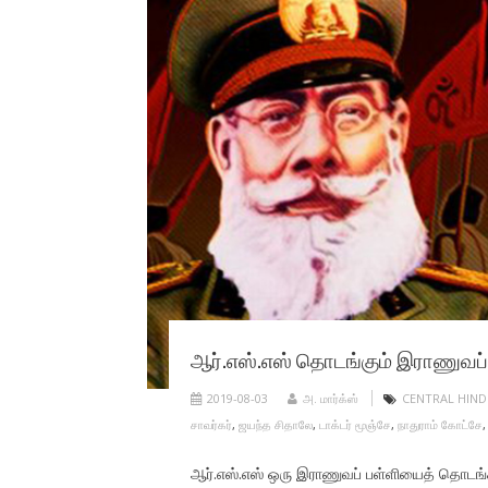
ஆர்.எஸ்.எஸ் தொடங்கும் இராணுவப்
2019-08-03
அ. மார்க்ஸ்
CENTRAL HIND
சாவர்கர்
,
ஜயந்த சிதாலே
,
டாக்டர் மூஞ்சே
,
நாதுராம் கோட்சே
ஆர்.எஸ்.எஸ் ஒரு இராணுவப் பள்ளியைத் தொடங்க உ