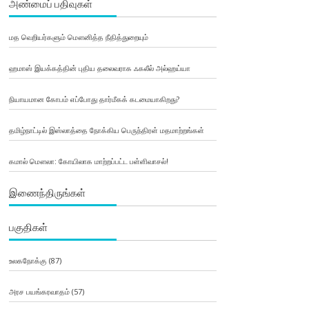
அண்மைப் பதிவுகள்
மத வெறியர்களும் மௌனித்த நீதித்துறையும்
ஹமாஸ் இயக்கத்தின் புதிய தலைவராக ஃகலீல் அல்ஹய்யா
நியாயமான கோபம் எப்போது தார்மீகக் கடமையாகிறது?
தமிழ்நாட்டில் இஸ்லாத்தை நோக்கிய பெருந்திரள் மதமாற்றங்கள்
கமால் மௌலா: கோயிலாக மாற்றப்பட்ட பள்ளிவாசல்!
இணைந்திருங்கள்
பகுதிகள்
உலகநோக்கு
(87)
அரச பயங்கரவாதம்
(57)