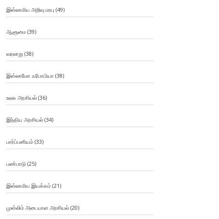
இஸ்லாமிய அறிவு மரபு
(49)
ஆளுமை
(39)
வரலாறு
(38)
இஸ்லாமோ ஃபோபியா
(38)
உலக அரசியல்
(36)
இந்திய அரசியல்
(34)
பார்ப்பனியம்
(33)
பண்பாடு
(25)
இஸ்லாமிய இயக்கம்
(21)
முஸ்லிம் அடையாள அரசியல்
(20)