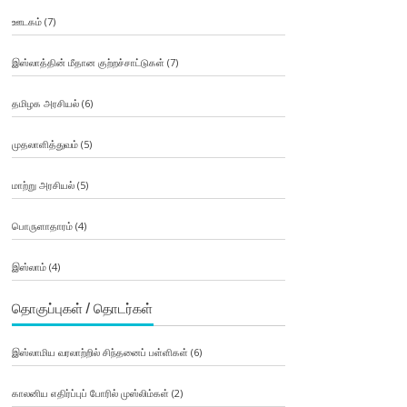
ஊடகம்
(7)
இஸ்லாத்தின் மீதான குற்றச்சாட்டுகள்
(7)
தமிழக அரசியல்
(6)
முதலாளித்துவம்
(5)
மாற்று அரசியல்
(5)
பொருளாதாரம்
(4)
இஸ்லாம்
(4)
தொகுப்புகள் / தொடர்கள்
இஸ்லாமிய வரலாற்றில் சிந்தனைப் பள்ளிகள்
(6)
காலனிய எதிர்ப்புப் போரில் முஸ்லிம்கள்
(2)