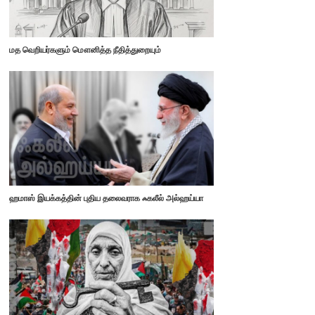
மத வெறியர்களும் மௌனித்த நீதித்துறையும்
ஹமாஸ் இயக்கத்தின் புதிய தலைவராக ஃகலீல் அல்ஹய்யா