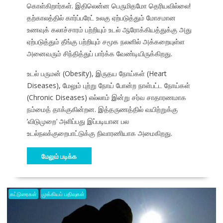
கொள்கிறார்கள். இதிலென்ன பெருமிதமோ தெரியவில்லை!
தற்காலத்தில் கார்ப்பரேட் உலகு ஏற்படுத்தும் மோசமான
உணவுக் கலாச்சாரம் பற்றியும் உடல் ஆரோக்கியத்துக்கு அது
ஏற்படுத்தும் தீங்கு பற்றியும் சமூக நலனில் அக்கறையுள்ள
அனைவரும் சிந்தித்துப் பார்க்க வேண்டியிருக்கிறது.
உடல் பருமன் (Obesity), இருதய நோய்கள் (Heart
Diseases), மேலும் புற்று நோய் போன்ற நாள்பட்ட நோய்கள்
(Chronic Diseases) எல்லாம் இன்று சர்வ சாதாரணமாக
நம்மைத் தாக்குகின்றன. இத்தருணத்தில் வயிற்றுக்கு
’விடுமுறை’ அளிப்பது இப்படியான பல
உடல்நலக்குறைபாட்டுக்கு நிவாரணியாக அமைகிறது.
மேலும் படிக்க
கட்டுரைகள்
முக்கியப் பதிவுகள்