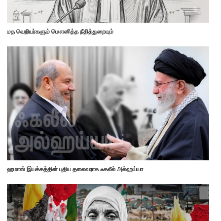
மத வெறியர்களும் மௌனித்த நீதித்துறையும்
ஹமாஸ் இயக்கத்தின் புதிய தலைவராக ஃகலீல் அல்ஹய்யா