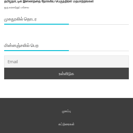
தமிழ்நாட்டில் இஸ்லாத்தை நோக்கிய பெருந்திரள் மதமாற்றங்கள்
ஒரு வரலாற்றுப் பார்வை
முகநூலில் தொடர
மின்னஞ்சலில் பெற
முகப்பு
கட்டுரைகள்