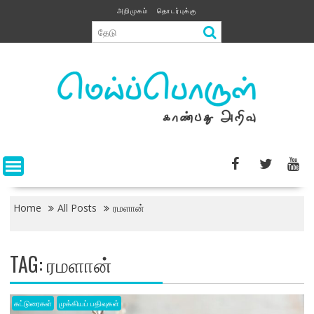
Skip
அறிமுகம்
தொடர்புக்கு
to
content
Home
All Posts
ரமளான்
TAG:
ரமளான்
கட்டுரைகள்
முக்கியப் பதிவுகள்