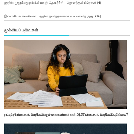
ஹதீஸ்: முஹம்மது நபியின் மரபுத் தொடர்ச்சி – ஜோனத்தன் பிரௌன்
(4)
இஸ்லாமியக் கண்ணோட்டத்தின் தனித்தன்மைகள் – சையித் குதுப்
(16)
முக்கியப் பதிவுகள்
நட்சத்திரங்களைப் பிரதிபலிக்கும் மாணவர்கள் ஏன் ஆசிரியர்களைப் பிரதிபலிப்பதில்லை?