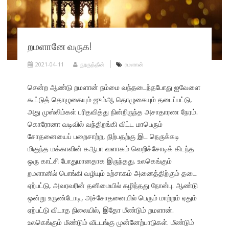
றமளானே வருக!
2021-04-11
நூருத்தீன்
ரமளான்
சென்ற ஆண்டு றமளான் நம்மை வந்தடைந்தபோது ஐவேளை
கூட்டுத் தொழுகையும் ஜும்ஆ தொழுகையும் தடைப்பட்டு,
அது முஸ்லிம்கள் பரிதவித்து நின்றிருந்த அசாதாரண நேரம்.
கொரோனா வடிவில் வந்திறங்கி விட்ட மாபெரும்
சோதனையைப் பறைசாற்ற, நிற்பதற்கு இட நெருக்கடி
மிகுந்த மக்காவின் கஆபா வளாகம் வெறிச்சோடிக் கிடந்த
ஒரு காட்சி போதுமானதாக இருந்தது. உலகெங்கும்
றமளானில் பொங்கி வழியும் உற்சாகம் அனைத்திற்கும் தடை
ஏற்பட்டு, அவரவரின் தனிமையில் கழிந்தது நோன்பு. ஆண்டு
ஒன்று உருண்டோடி, அச்சோதனையில் பெரும் மாற்றம் ஏதும்
ஏற்பட்டு விடாத நிலையில், இதோ மீண்டும் றமளான்.
உலகெங்கும் மீண்டும் வீடடங்கு முன்னேற்பாடுகள். மீண்டும்