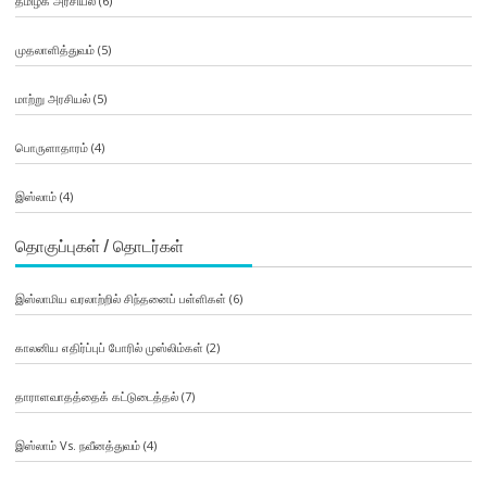
தமிழக அரசியல்
(6)
முதலாளித்துவம்
(5)
மாற்று அரசியல்
(5)
பொருளாதாரம்
(4)
இஸ்லாம்
(4)
தொகுப்புகள் / தொடர்கள்
இஸ்லாமிய வரலாற்றில் சிந்தனைப் பள்ளிகள்
(6)
காலனிய எதிர்ப்புப் போரில் முஸ்லிம்கள்
(2)
தாராளவாதத்தைக் கட்டுடைத்தல்
(7)
இஸ்லாம் Vs. நவீனத்துவம்
(4)