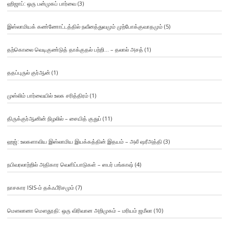
ஹிஜாப்: ஒரு பன்முகப் பார்வை
(3)
இஸ்லாமியக் கண்ணோட்டத்தில் நவீனத்துவமும் முற்போக்குவாதமும்
(5)
தற்கொலை வெடிகுண்டுத் தாக்குதல் பற்றி… – தலால் அசத்
(1)
ததப்புருல் குர்ஆன்
(1)
முஸ்லிம் பார்வையில் உலக சரித்திரம்
(1)
திருக்குர்ஆனின் நிழலில் – சையித் குதுப்
(11)
ஹஜ்: உலகளாவிய இஸ்லாமிய இயக்கத்தின் இதயம் – அலீ ஷரீஅத்தி
(3)
நபிவரலாற்றில் அதிகார வெளிப்பாடுகள் – ஸபர் பங்காஷ்
(4)
நாசகார ISIS-ம் தக்ஃபீரிசமும்
(7)
மௌலானா மௌதூதி: ஒரு விரிவான அறிமுகம் – மரியம் ஜமீலா
(10)