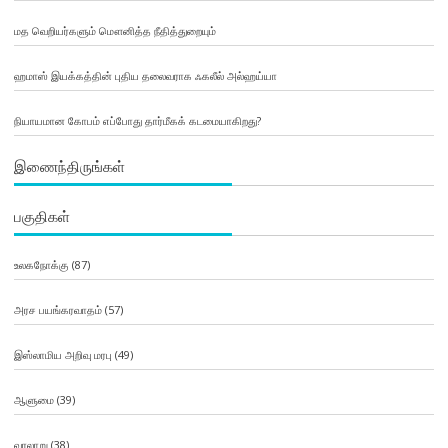
மத வெறியர்களும் மௌனித்த நீதித்துறையும்
ஹமாஸ் இயக்கத்தின் புதிய தலைவராக ஃகலீல் அல்ஹய்யா
நியாயமான கோபம் எப்போது தார்மீகக் கடமையாகிறது?
இணைந்திருங்கள்
பகுதிகள்
உலகநோக்கு
(87)
அரச பயங்கரவாதம்
(57)
இஸ்லாமிய அறிவு மரபு
(49)
ஆளுமை
(39)
வரலாறு
(38)