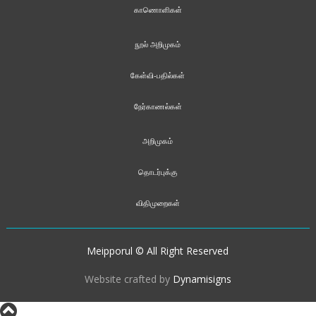
காணொளிகள்
நூல் அறிமுகம்
கேள்வி-பதில்கள்
நேர்காணல்கள்
அறிமுகம்
தொடர்புக்கு
விதிமுறைகள்
Meipporul © All Right Reserved
Website crafted by
Dynamisigns