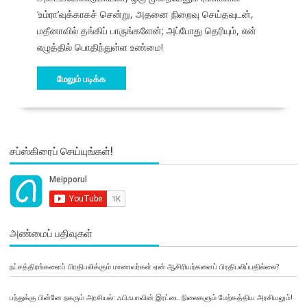
‘உம்ரா’வுக்காகச் சென்று, அதனை நிறைவு செய்தவுடன்,
மதீனாவில் தங்கிப் பாருங்களேன்; அப்போது தெரியும், என்
எழுத்தில் பொதிந்துள்ள உண்மை!
மேலும் படிக்க
சப்ஸ்கிரைப் செய்யுங்கள்!
அண்மைப் பதிவுகள்
நட்சத்திரங்களைப் பிரதிபலிக்கும் மாணவர்கள் ஏன் ஆசிரியர்களைப் பிரதிபலிப்பதில்லை?
பந்துக்கு பின்னே நகரும் அரசியல்: ஃபிஃபாவின் இரட்டை நிலைகளும் மேற்கத்திய அரசியலும்!