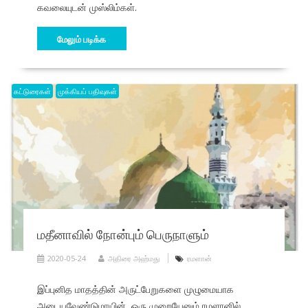
கவலையுடன் முஸ்லிம்கள்.
மேலும் படிக்க
கட்டுரைகள்
முக்கியப் பதிவுகள்
மதீனாவில் நோன்பும் பெருநாளும்
2020-05-24
அதிரை அஹ்மது
ரமளான்
இப்புனித மாதத்தின் அருட்பேறுகளை முழுமையாக
அடையவேண்டுமாயின், ஒரு முறையேனும் ரமளானில்