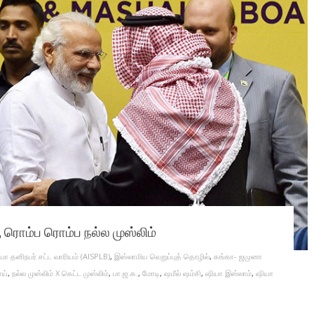
், ரொம்ப ரொம்ப நல்ல முஸ்லிம்
ா தனிநபர் சட்ட வாரியம் (AISPLB)
,
இஸ்லாமிய வெறுப்புத் தொழில்
,
கங்கா- ஜமுனா
ய்
,
நல்ல முஸ்லிம் X கெட்ட முஸ்லிம்
,
பா.ஜ.க.
,
மோடி
,
ஷமீல் ஷம்சி
,
ஷியா இஸ்லாம்
,
ஷியா