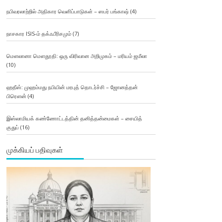
நபிவரலாற்றில் அதிகார வெளிப்பாடுகள் – ஸபர் பங்காஷ்
(4)
நாசகார ISIS-ம் தக்ஃபீரிசமும்
(7)
மௌலானா மௌதூதி: ஒரு விரிவான அறிமுகம் – மரியம் ஜமீலா
(10)
ஹதீஸ்: முஹம்மது நபியின் மரபுத் தொடர்ச்சி – ஜோனத்தன்
பிரௌன்
(4)
இஸ்லாமியக் கண்ணோட்டத்தின் தனித்தன்மைகள் – சையித்
குதுப்
(16)
முக்கியப் பதிவுகள்