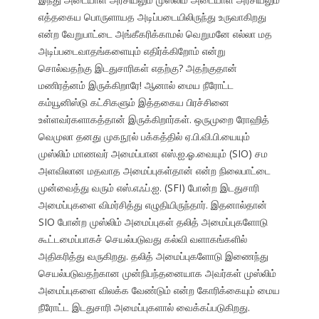
எத்தகைய பொருளாயத அடிப்படையிலிருந்து உருவாகிறது
என்ற வேறுபாட்டை அங்கீகரிக்காமல் வெறுமனே எல்லா மத
அடிப்படைவாதங்களையும் எதிர்க்கிறோம் என்று
சொல்வதற்கு இடதுசாரிகள் எதற்கு? அதற்குதான்
மணிரத்னம் இருக்கிறாரே! ஆனால் மைய நீரோட்ட
கம்யூனிஸ்டு கட்சிகளும் இத்தகைய பிரச்சினை
உள்ளவர்களாகத்தான் இருக்கிறார்கள். ஒருமுறை ரோஹித்
வெமுலா தனது முகநூல் பக்கத்தில் ஏ.பி.வி.பி.யையும்
முஸ்லிம் மாணவர் அமைப்பான எஸ்.ஐ.ஓ.வையும் (SIO) சம
அளவிலான மதவாத அமைப்புகள்தான் என்ற நிலைபாட்டை
முன்வைத்து வரும் எஸ்.எஃப்.ஐ. (SFI) போன்ற இடதுசாரி
அமைப்புகளை விமர்சித்து எழுதியிருந்தார். இதனால்தான்
SIO போன்ற முஸ்லிம் அமைப்புகள் தலித் அமைப்புகளோடு
கூட்டமைப்பாகச் செயல்படுவது கல்வி வளாகங்களில்
அதிகரித்து வருகிறது. தலித் அமைப்புகளோடு இணைந்து
செயல்படுவதற்கான முன்நிபந்தனையாக அவர்கள் முஸ்லிம்
அமைப்புகளை விலக்க வேண்டும் என்ற கோரிக்கையும் மைய
நீரோட்ட இடதுசாரி அமைப்புகளால் வைக்கப்படுகிறது.