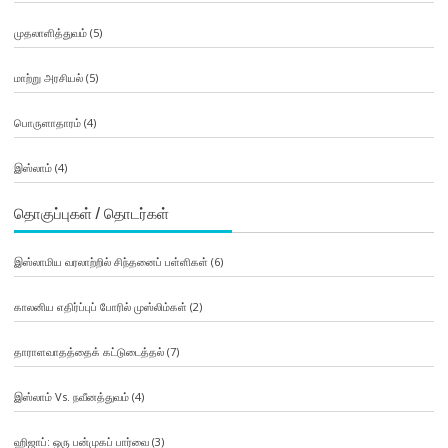
முதலாளித்துவம்
(5)
மாற்று அரசியல்
(5)
பொருளாதாரம்
(4)
இஸ்லாம்
(4)
தொகுப்புகள் / தொடர்கள்
இஸ்லாமிய வரலாற்றில் சிந்தனைப் பள்ளிகள்
(6)
காலனிய எதிர்ப்புப் போரில் முஸ்லிம்கள்
(2)
தாராளவாதத்தைக் கட்டுடைத்தல்
(7)
இஸ்லாம் Vs. நவீனத்துவம்
(4)
ஹிஜாப்: ஒரு பன்முகப் பார்வை
(3)