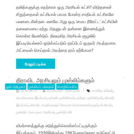
தலித்களுக்கு எதற்காக ஒரு அரசியல் கட்சி? விடுதலைச்
சிறுத்தைகள் கட்சியால் பாமக போன்ற சாதியக் கட்சிகளே
பலனடைகின்றன. எனவே அது ஒரு ‘மைய நீரோட்ட’ கட்சியின்
தலைமையை ஏற்று அதனுடன் தன்னை இணைத்துக்
கொள்ள வேண்டும். நிலவுகிற அரசியல் சூழலில்
இப்படியெல்லாம் ஒடுக்கப்படும் தரப்பிடம் ஒருவர் அபத்தமாக
அட்வைஸ் செய்தால் அவற்றை நாம் ஏற்போமா?
மேலும் படிக்க
திராவிட அரசியலும் முஸ்லிம்களும்
நூல் அறிமுகம்
முக்கியப் பதிவுகள்
மொழிபெயர்ப்பு
2018-08-21
எம்.எஸ்.எஸ். பாண்டியன்
காயிதே மில்லத்
,
சுயமரியாதை இயக்கம்
,
தக்ணி முஸ்லிம்கள்
,
தமிழக முஸ்லிம்கள்
,
திராவிட
இயக்கம்
,
திராவிட சாஹிபுகளும் பிராமண மௌலானாக்களும்
,
பெரியார்
,
முஸ்லிம் அடையாள அரசியல்
,
முஸ்லிம் லீக்
விமர்சனத்துக்கு எடுத்துக்கொள்ளப்பட்டிருக்கும்
இப்புத்தகம், 1930இலிருந்து 1967வரையிலான தமிழ்நாட்டு