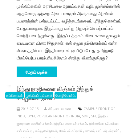
முஸ்லிம்களின் அரசியலை ஆராய்வதன் வழி, முஸ்லிம்களின்
எந்தவொரு ஒற்றை அடையாளமும் அவர்களது அரசியல்
பயணத்தின் பன்மயப்பட்ட வழித்தடங்களைப் புரிந்துகொள்ளப்
போதுமானதாக இருக்காது என்று நிறுவும் செயற்பாட்டில்
வெற்றியடைந்துள்ளது. இந்தப் புத்தகம் விடைகாண முயலும்
மையமான வினா இதுதான்: ஏன் சமூக நல்லிணக்கம் என்ற
விஷயத்தில் வட இந்தியாவுடன் ஒப்பிடும்போது தமிழ்நாடு
மிகப்பெரிய பாரம்பரியத்தோடு சிறந்து விளங்குகிறது?
மேலும் படிக்க
இந்து நாஜிகளை விஞ்சும் இந்துக்
கட்டுரைகள்
கம்யூனிஸ்டுகள்!
முக்கியப் பதிவுகள்
மொழிபெயர்ப்பு
2018-07-15
சிட்டிபாபு படவலா
CAMPUS FRONT OF
INDIA
,
DYFI
,
POPULAR FRONT OF INDIA
,
SDPI
,
SFI
,
இந்திய
ஜனநாயக வாலிபர் சங்கம்
,
இந்திய மாணவர் சங்கம்
,
இஸ்லாமோ ஃபோபியா
,
எஸ்.எஃப்.ஐ.
,
கம்யூனிஸ்டுகள்
,
கேம்பஸ் ஃப்ரண்ட்
,
சிபிஎம்
,
பாப்புலர் ஃப்ரண்ட்
,