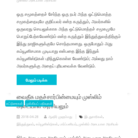
முஸ்லிம் அடையாள அரசியல்
ஒரு சமூகத்தைச் சேர்ந்த ஒரு நபர் அந்த ஒட்டுமொத்த
சமூகத்தையுமே குறிப்பவர் என்ற கருத்தும், அவர்களில்
ஒருவரது செயலுக்காக அந்த ஒட்டுமொத்தச் சமூகமுமே
பொறுப்பேற்கவேண்டும் என்ற கருத்தும் இந்துத்துவத்திற்கும்
இந்து நாஜிகளுக்குமே சொந்தமானது. ஒருபோதும் அது
கம்யூனிசமாக முடியாது என்பதை இந்த இந்துக்
கம்யூனிஸ்டுகள் புரிந்துகொள்ள வேண்டும்; அல்லது நாம்
அவர்களுக்கு அதைப் புரியவைக்க வேண்டும்.
மேலும் படிக்க
வைதீக மதச்சார்பின்மையும் முஸ்லிம்
கட்டுரைகள்
அடையாள அரசியலும்
முக்கியப் பதிவுகள்
2018-04-28
ஆஷிர் முஹம்மது
இடதுசாரிகள்
,
இந்துத்துவம்
,
கம்யூனிஸ்டுகள்
,
பார்ப்பனியம்
,
முஸ்லிம் அடையாள அரசியல்
இந்து அடையாள அரசியலும் முஸ்லிம் அடையாள அரசியலும்