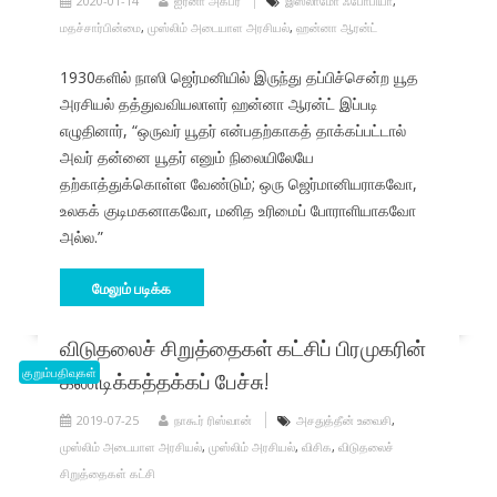
2020-01-14
ஐரீனா அக்பர்
இஸ்லாமோ ஃபோபியா
,
மதச்சார்பின்மை
,
முஸ்லிம் அடையாள அரசியல்
,
ஹன்னா ஆரன்ட்
1930களில் நாஸி ஜெர்மனியில் இருந்து தப்பிச்சென்ற யூத
அரசியல் தத்துவவியலாளர் ஹன்னா ஆரன்ட் இப்படி
எழுதினார், “ஒருவர் யூதர் என்பதற்காகத் தாக்கப்பட்டால்
அவர் தன்னை யூதர் எனும் நிலையிலேயே
தற்காத்துக்கொள்ள வேண்டும்; ஒரு ஜெர்மானியராகவோ,
உலகக் குடிமகனாகவோ, மனித உரிமைப் போராளியாகவோ
அல்ல.”
மேலும் படிக்க
விடுதலைச் சிறுத்தைகள் கட்சிப் பிரமுகரின்
குறும்பதிவுகள்
கண்டிக்கத்தக்கப் பேச்சு!
2019-07-25
நாகூர் ரிஸ்வான்
அசதுத்தீன் உவைசி
,
முஸ்லிம் அடையாள அரசியல்
,
முஸ்லிம் அரசியல்
,
விசிக
,
விடுதலைச்
சிறுத்தைகள் கட்சி