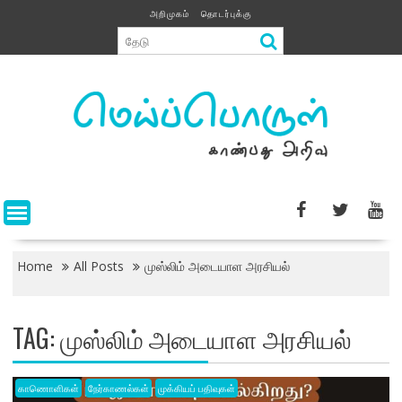
Skip
அறிமுகம்
தொடர்புக்கு
to
content
Home
All Posts
முஸ்லிம் அடையாள அரசியல்
TAG:
முஸ்லிம் அடையாள அரசியல்
காணொளிகள்
நேர்காணல்கள்
முக்கியப் பதிவுகள்