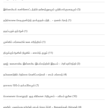
இஸ்லாமியக் கண்ணோட்டத்தில் நவீனத்துவமும் முற்போக்குவாதமும்
(5)
தற்கொலை வெடிகுண்டுத் தாக்குதல் பற்றி… – தலால் அசத்
(1)
ததப்புருல் குர்ஆன்
(1)
முஸ்லிம் பார்வையில் உலக சரித்திரம்
(1)
திருக்குர்ஆனின் நிழலில் – சையித் குதுப்
(11)
ஹஜ்: உலகளாவிய இஸ்லாமிய இயக்கத்தின் இதயம் – அலீ ஷரீஅத்தி
(3)
நபிவரலாற்றில் அதிகார வெளிப்பாடுகள் – ஸபர் பங்காஷ்
(4)
நாசகார ISIS-ம் தக்ஃபீரிசமும்
(7)
மௌலானா மௌதூதி: ஒரு விரிவான அறிமுகம் – மரியம் ஜமீலா
(10)
ஹதீஸ்: முஹம்மது நபியின் மரபுத் தொடர்ச்சி – ஜோனத்தன் பிரௌன்
(4)