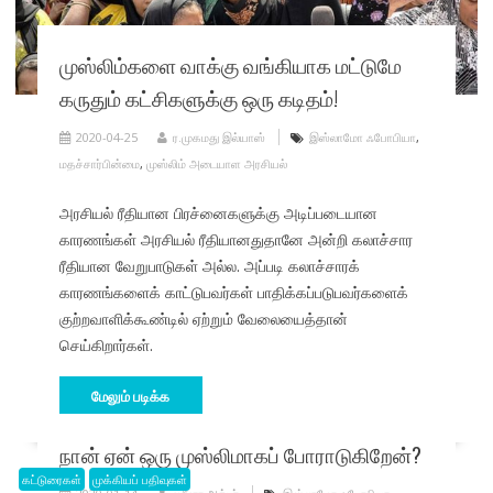
முஸ்லிம்களை வாக்கு வங்கியாக மட்டுமே
கருதும் கட்சிகளுக்கு ஒரு கடிதம்!
2020-04-25
ர.முகமது இல்யாஸ்
இஸ்லாமோ ஃபோபியா
,
மதச்சார்பின்மை
,
முஸ்லிம் அடையாள அரசியல்
அரசியல் ரீதியான பிரச்னைகளுக்கு அடிப்படையான
காரணங்கள் அரசியல் ரீதியானதுதானே அன்றி கலாச்சார
ரீதியான வேறுபாடுகள் அல்ல. அப்படி கலாச்சாரக்
காரணங்களைக் காட்டுபவர்கள் பாதிக்கப்படுபவர்களைக்
குற்றவாளிக்கூண்டில் ஏற்றும் வேலையைத்தான்
செய்கிறார்கள்.
மேலும் படிக்க
நான் ஏன் ஒரு முஸ்லிமாகப் போராடுகிறேன்?
கட்டுரைகள்
முக்கியப் பதிவுகள்