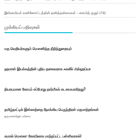
இஸ்லாமியக் கண்ணோட்டத்தின் தனித்தன்மைகள் – சையித் குதுப்
(16)
முக்கியப் பதிவுகள்
மத வெறியர்களும் மௌனித்த நீதித்துறையும்
ஹமாஸ் இயக்கத்தின் புதிய தலைவராக ஃகலீல் அல்ஹய்யா
நியாயமான கோபம் எப்போது தார்மீகக் கடமையாகிறது?
தமிழ்நாட்டில் இஸ்லாத்தை நோக்கிய பெருந்திரள் மதமாற்றங்கள்
ஒரு வரலாற்றுப் பார்வை
கமால் மௌலா: கோயிலாக மாற்றப்பட்ட பள்ளிவாசல்!