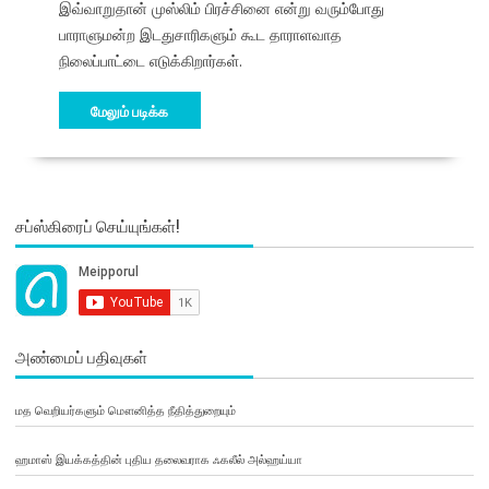
இவ்வாறுதான் முஸ்லிம் பிரச்சினை என்று வரும்போது
பாராளுமன்ற இடதுசாரிகளும் கூட தாராளவாத
நிலைப்பாட்டை எடுக்கிறார்கள்.
மேலும் படிக்க
சப்ஸ்கிரைப் செய்யுங்கள்!
அண்மைப் பதிவுகள்
மத வெறியர்களும் மௌனித்த நீதித்துறையும்
ஹமாஸ் இயக்கத்தின் புதிய தலைவராக ஃகலீல் அல்ஹய்யா