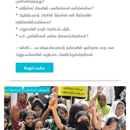
முன்னெடுத்தது?
* எதிர்க்கட்சிகளின் பலவீனங்கள் என்னென்ன?
* ஆதித்யநாத் அரசின் தோல்வி ஏன் தேர்தலில்
எதிரொலிக்கவில்லை?
* பாஜகவின் சாதி அரசியல் பற்றி..
* உ.பி. முஸ்லிம்கள் என்ன நினைக்கிறார்கள்?
– உள்ளிட்ட பல விஷயங்களைத் தங்களின் ஒன்றரை மாத கள
அனுபவங்களின் வழியாக அலசியிருக்கிறார்கள்.
மேலும் படிக்க
கட்டுரைகள்
முக்கியப் பதிவுகள்