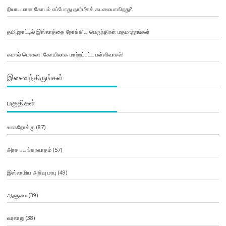
நியாயமான கோபம் எப்போது தார்மீகக் கடமையாகிறது?
தமிழ்நாட்டில் இஸ்லாத்தை நோக்கிய பெருந்திரள் மதமாற்றங்கள்
கமால் மௌலா: கோயிலாக மாற்றப்பட்ட பள்ளிவாசல்!
இணைந்திருங்கள்
பகுதிகள்
உலகநோக்கு
(87)
அரச பயங்கரவாதம்
(57)
இஸ்லாமிய அறிவு மரபு
(49)
ஆளுமை
(39)
வரலாறு
(38)